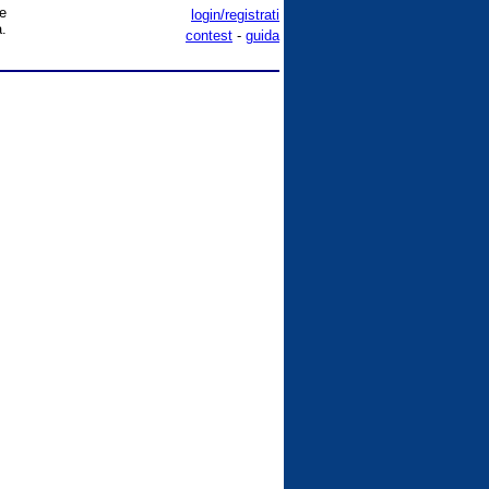
(e
login/registrati
a.
contest
-
guida