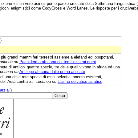
inizione «È un vero asino» per le parole crociate della Settimana Enigmistica 
tri giochi enigmistici come CodyCross e Word Lanes. Le risposte per i cruciverb
)
 più grandi mammiferi terrestri assieme a elefanti ed ippopotami,
ontinua su
Pachiderma africano dai temibilissimi corni
e di antilopi quattro specie, tre delle quali vivono in africa ed una
ontinua su
Antilope africana dalle corna anellate
di una delle rare specie di asini selvatici ancora esistenti,
 dell’Asia centrale...
continua su
L'asino selvatico asiatico
arziali
)