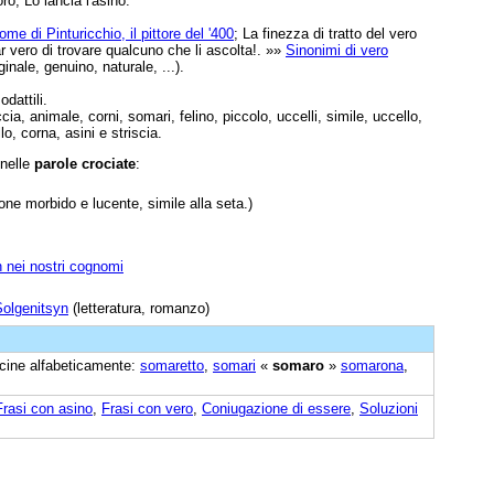
oro; Lo lancia l'asino.
ome di Pinturicchio, il pittore del '400
; La finezza di tratto del vero
r vero di trovare qualcuno che li ascolta!. »»
Sinonimi di vero
ginale, genuino, naturale, ...).
dattili.
a, animale, corni, somari, felino, piccolo, uccelli, simile, uccello,
o, corna, asini e striscia.
 nelle
parole crociate
:
ne morbido e lucente, simile alla seta.)
n nei nostri cognomi
Solgenitsyn
(letteratura, romanzo)
vicine alfabeticamente:
somaretto
,
somari
«
somaro
»
somarona
,
Frasi con asino
,
Frasi con vero
,
Coniugazione di essere
,
Soluzioni