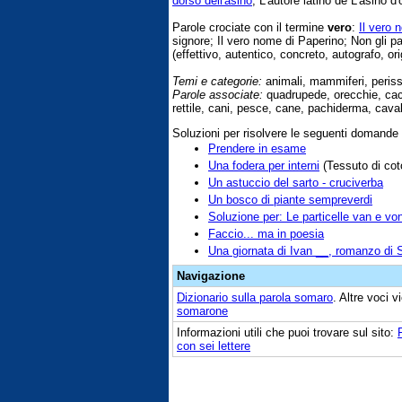
dorso dell'asino
; L'autore latino de L'asino d'
Parole crociate con il termine
vero
:
Il vero n
signore; Il vero nome di Paperino; Non gli pa
(effettivo, autentico, concreto, autografo, ori
Temi e categorie:
animali, mammiferi, perisso
Parole associate:
quadrupede, orecchie, cacci
rettile, cani, pesce, cane, pachiderma, cavall
Soluzioni per risolvere le seguenti domande
Prendere in esame
Una fodera per interni
(Tessuto di coto
Un astuccio del sarto - cruciverba
Un bosco di piante sempreverdi
Soluzione per: Le particelle van e vo
Faccio... ma in poesia
Una giornata di Ivan __, romanzo di 
Navigazione
Dizionario sulla parola
somaro
. Altre voci 
somarone
Informazioni utili che puoi trovare sul sito:
con sei lettere