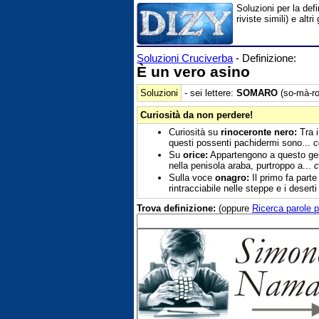
Soluzioni per la def
riviste simili) e al
Soluzioni Cruciverba
- Definizione:
È un vero asino
Soluzioni
- sei lettere:
SOMARO
(so-mà-ro
Curiosità da non perdere!
Curiosità su
rinoceronte nero:
Tra i
questi possenti pachidermi sono...
c
Su
orice:
Appartengono a questo gener
nella penisola araba, purtroppo a...
c
Sulla voce
onagro:
Il primo fa parte 
rintracciabile nelle steppe e i deserti
Trova definizione:
(oppure
Ricerca parole p