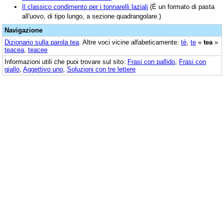
Il classico condimento per i tonnarelli laziali
(È un formato di pasta
all'uovo, di tipo lungo, a sezione quadrangolare.)
Navigazione
Dizionario sulla parola
tea
. Altre voci vicine alfabeticamente:
tè
,
te
«
tea
»
teacea
,
teacee
Informazioni utili che puoi trovare sul sito:
Frasi con pallido
,
Frasi con
giallo
,
Aggettivo uno
,
Soluzioni con tre lettere