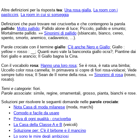
Altre definizioni per la risposta
tea
:
Una rosa gialla
,
La room con i
pasticcini
,
La room in cui si sorseggia
Definizioni che puoi trovare nei cruciverba e che contengono la parola
pallido
:
Molto pallido
; Pallido alone di luce; Piccolo, pallido e smunto;
Mortalmente pallido. »»
Sinonimi di pallido
(sbiancato, bianco, cereo,
spento, smorto, anemico, cadaverico, ...).
Parole crociate con il termine
giallo
:
C'è anche Nero e Giallo
; Giallo :
yellow = rosso : __; Quanti euro vale la banconota giallo ocra?; Piantine dai
fiori giallo e arancio; Il Giallo bagna la Cina.
Con il vocabolo
rosa
:
Hanno una loro rosa
; Se è rosa, è nata una bimba;
Uccello color rosa cannella; In primavera si copre di fiori rosa-violacei; Vede
sempre tutto rosa; Il Sean de Il nome della rosa. »»
Sinonimi di rosa
(roseo,
rosato).
Temi e categorie:
fiori.
Parole associate:
simile, regine, ornamentali, grosso, pianta, bianchi e rose.
Soluzioni per risolvere le seguenti domande nelle
parole crociate
:
Nota Casa di moda milanese
(moda, marchi)
Comodo e facile da usare
Priva di ogni qualità - cruciverba
La Casa della Classe A e B
(veicoli)
Soluzione per: C'è il birbone e il mancino
Lo sono le mire degli ambiziosi