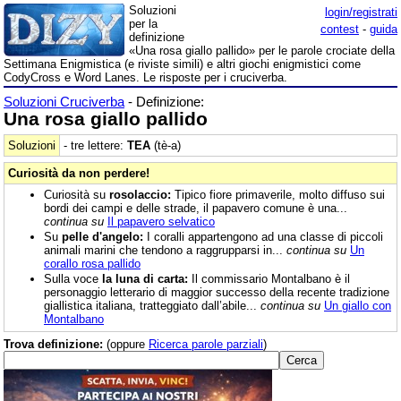
Soluzioni
login/registrati
per la
contest
-
guida
definizione
«Una rosa giallo pallido» per le parole crociate della
Settimana Enigmistica (e riviste simili) e altri giochi enigmistici come
CodyCross e Word Lanes. Le risposte per i cruciverba.
Soluzioni Cruciverba
- Definizione:
Una rosa giallo pallido
Soluzioni
- tre lettere:
TEA
(tè-a)
Curiosità da non perdere!
Curiosità su
rosolaccio:
Tipico fiore primaverile, molto diffuso sui
bordi dei campi e delle strade, il papavero comune è una...
continua su
Il papavero selvatico
Su
pelle d'angelo:
I coralli appartengono ad una classe di piccoli
animali marini che tendono a raggrupparsi in...
continua su
Un
corallo rosa pallido
Sulla voce
la luna di carta:
Il commissario Montalbano è il
personaggio letterario di maggior successo della recente tradizione
giallistica italiana, tratteggiato dall’abile...
continua su
Un giallo con
Montalbano
Trova definizione:
(oppure
Ricerca parole parziali
)