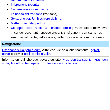
Imbroglione ipocrita
Conferenziere - cruciverba
La banca del Vaticano
(vaticano)
Soluzione per: Un bicchiere da birra
Mette il naso dappertutto
Uno spettacolo TV che fa... nascere stelle
(Trasmissione televisiva
in cui dei debuttanti, spesso giovani, si sfidano in vari campi, ad
esempio nel canto, nella danza, nella musica e nella recitazione.)
Navigazione
Dizionario sulla parola
ogm
. Altre voci vicine alfabeticamente:
ogivali
,
ogive
«
ogm
»
ogni
,
ogniqualvolta
Informazioni utili che puoi trovare sul sito:
Frasi con transgenici
,
Frasi con
sigla
,
Aggettivo transgenico
,
Soluzioni con tre lettere