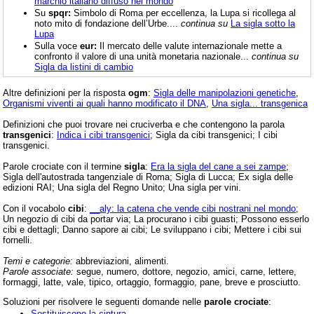
marchio italiano diffuso nel mondo
Su
spqr:
Simbolo di Roma per eccellenza, la Lupa si ricollega al
noto mito di fondazione dell’Urbe....
continua su
La sigla sotto la
Lupa
Sulla voce
eur:
Il mercato delle valute internazionale mette a
confronto il valore di una unità monetaria nazionale...
continua su
Sigla da listini di cambio
Altre definizioni per la risposta
ogm
:
Sigla delle manipolazioni genetiche
,
Organismi viventi ai quali hanno modificato il DNA
,
Una sigla... transgenica
Definizioni che puoi trovare nei cruciverba e che contengono la parola
transgenici
:
Indica i cibi transgenici
; Sigla da cibi transgenici; I cibi
transgenici.
Parole crociate con il termine
sigla
:
Era la sigla del cane a sei zampe
;
Sigla dell'autostrada tangenziale di Roma; Sigla di Lucca; Ex sigla delle
edizioni RAI; Una sigla del Regno Unito; Una sigla per vini.
Con il vocabolo
cibi
:
__aly: la catena che vende cibi nostrani nel mondo
;
Un negozio di cibi da portar via; La procurano i cibi guasti; Possono esserlo
cibi e dettagli; Danno sapore ai cibi; Le sviluppano i cibi; Mettere i cibi sui
fornelli.
Temi e categorie:
abbreviazioni, alimenti.
Parole associate:
segue, numero, dottore, negozio, amici, carne, lettere,
formaggi, latte, vale, tipico, ortaggio, formaggio, pane, breve e prosciutto.
Soluzioni per risolvere le seguenti domande nelle
parole crociate
:
Sostituiscono la cintura