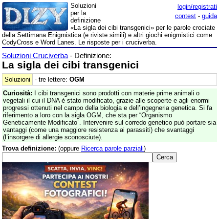
Soluzioni
login/registrati
per la
contest
-
guida
definizione
«La sigla dei cibi transgenici» per le parole crociate
della Settimana Enigmistica (e riviste simili) e altri giochi enigmistici come
CodyCross e Word Lanes. Le risposte per i cruciverba.
Soluzioni Cruciverba
- Definizione:
La sigla dei cibi transgenici
Soluzioni
- tre lettere:
OGM
Curiosità:
I cibi transgenici sono prodotti con materie prime animali o
vegetali il cui il DNA è stato modificato, grazie alle scoperte e agli enormi
progressi ottenuti nel campo della biologia e dell’ingegneria genetica. Si fa
riferimento a loro con la sigla OGM, che sta per “Organismo
Geneticamente Modificato”. Intervenire sul corredo genetico può portare sia
vantaggi (come una maggiore resistenza ai parassiti) che svantaggi
(l’insorgere di allergie sconosciute).
Trova definizione:
(oppure
Ricerca parole parziali
)