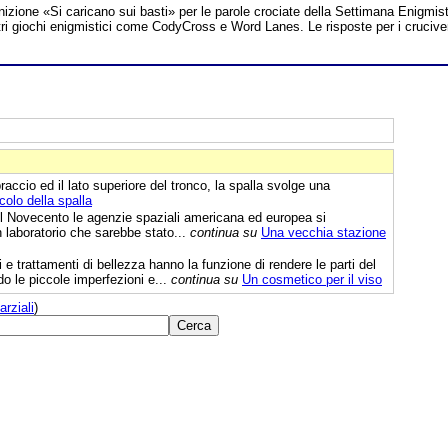
inizione «Si caricano sui basti» per le parole crociate della Settimana Enigmis
 altri giochi enigmistici come CodyCross e Word Lanes. Le risposte per i crucive
braccio ed il lato superiore del tronco, la spalla svolge una
olo della spalla
l Novecento le agenzie spaziali americana ed europea si
 laboratorio che sarebbe stato...
continua su
Una vecchia stazione
 e trattamenti di bellezza hanno la funzione di rendere le parti del
do le piccole imperfezioni e...
continua su
Un cosmetico per il viso
arziali
)