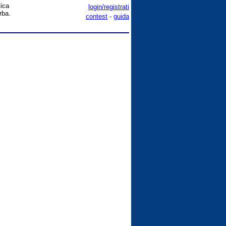
tica
login/registrati
rba.
contest
-
guida