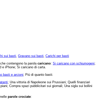
chi sui basti
,
Gravano sui basti
,
Carichi per basti
e che contengono la parola
caricano
:
Si caricano con schiumogeni
;
d e iPhone; Si caricano di carta.
o basti e arcioni
; Più di quanto basti.
atanti
; Una vittoria di Napoleone sui Prussiani; Quelli finanziari
iani; Compra spazi pubblicitari sui giornali; Una sigla sui bollini
 nelle
parole crociate
: