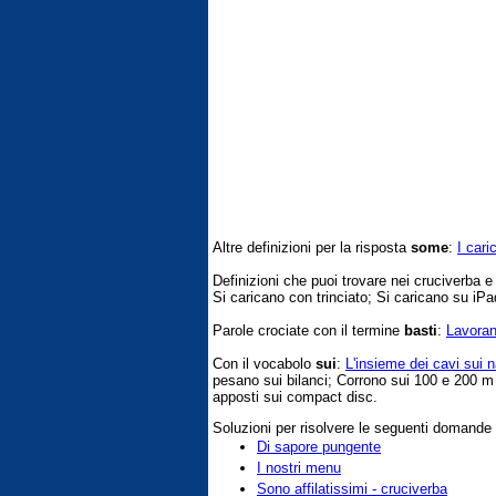
Altre definizioni per la risposta
some
:
I cari
Definizioni che puoi trovare nei cruciverba 
Si caricano con trinciato; Si caricano su iPa
Parole crociate con il termine
basti
:
Lavoran
Con il vocabolo
sui
:
L'insieme dei cavi sui n
pesano sui bilanci; Corrono sui 100 e 200 m p
apposti sui compact disc.
Soluzioni per risolvere le seguenti domande
Di sapore pungente
I nostri menu
Sono affilatissimi - cruciverba