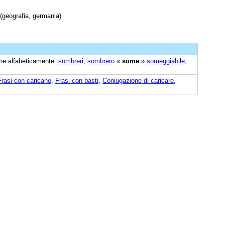
(geografia, germania)
cine alfabeticamente:
sombreri
,
sombrero
«
some
»
someggiabile
,
Frasi con caricano
,
Frasi con basti
,
Coniugazione di caricare
,