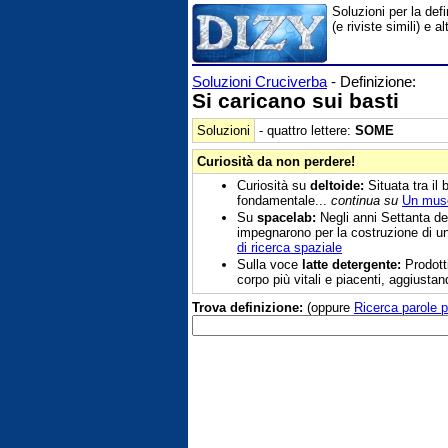
Soluzioni per la def
(e riviste simili) e
Soluzioni Cruciverba
- Definizione:
Si caricano sui basti
Soluzioni
- quattro lettere:
SOME
Curiosità da non perdere!
Curiosità su
deltoide:
Situata tra il 
fondamentale...
continua su
Un musc
Su
spacelab:
Negli anni Settanta de
impegnarono per la costruzione di un
di ricerca spaziale
Sulla voce
latte detergente:
Prodotti
corpo più vitali e piacenti, aggiustan
Trova definizione:
(oppure
Ricerca parole p