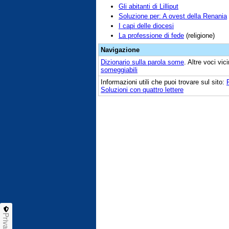
Gli abitanti di Lilliput
Soluzione per: A ovest della Renania
I capi delle diocesi
La professione di fede
(religione)
Navigazione
Dizionario sulla parola
some
. Altre voci vi
someggiabili
Informazioni utili che puoi trovare sul sito:
Soluzioni con quattro lettere
Privacy