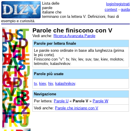
Lista delle
login/registrati
parole
contest
-
guida
italiane che
terminano con la lettera V. Definizioni, frasi di
esempio e curiosità.
Parole che finiscono con V
Vedi anche:
Ricerca Avanzata Parole
Parole per lettera finale
Le parole sono ordinate in base alla lunghezza (prima
le più corte).
Finiscono con "v": tv, hiv, lev, suv, tav, kiev, molotov,
leitmotiv, kalashnikov.
Parole più usate
tv
,
kiev
,
hiv
,
kalashnikov
.
Navigazione
Per lettera:
Parole U
«
Parole V
»
Parole W
Vedi anche:
Parole che iniziano con V