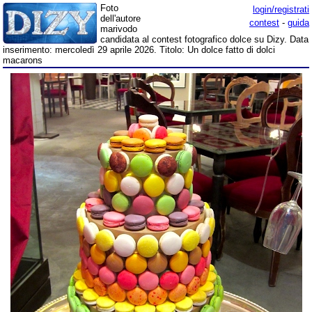
Foto
login/registrati
dell'autore
contest
-
guida
marivodo
candidata al contest fotografico dolce su Dizy. Data
inserimento: mercoledì 29 aprile 2026. Titolo: Un dolce fatto di dolci
macarons