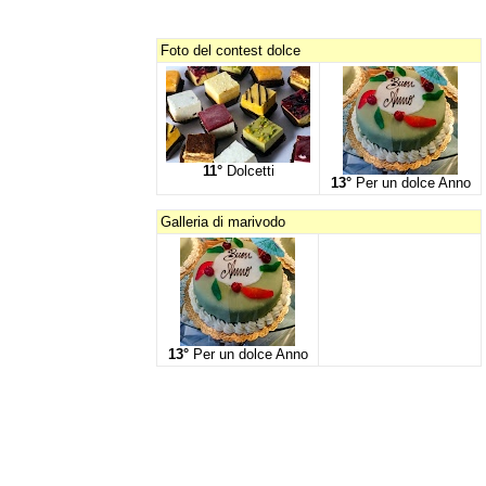
Foto del contest dolce
11°
Dolcetti
13°
Per un dolce Anno
Galleria di marivodo
13°
Per un dolce Anno