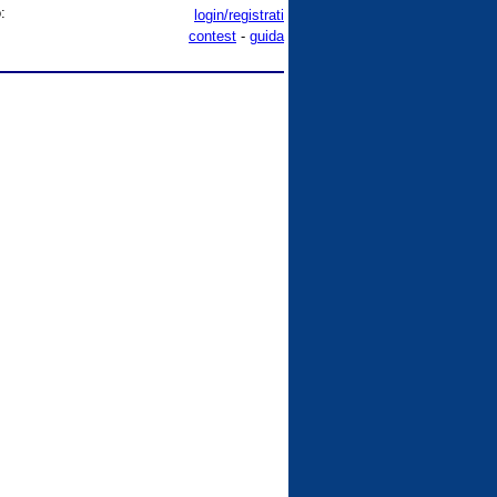
:
login/registrati
contest
-
guida