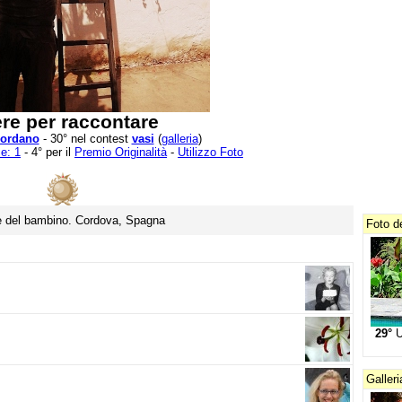
ere per raccontare
iordano
- 30° nel contest
vasi
(
galleria
)
e: 1
- 4° per il
Premio Originalità
-
Utilizzo Foto
 e del bambino. Cordova, Spagna
Foto d
29°
U
Galleri