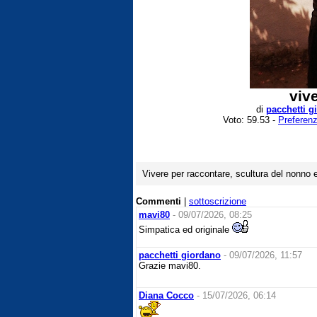
viv
di
pacchetti g
Voto: 59.53 -
Preferenz
Vivere per raccontare, scultura del nonno
Commenti
|
sottoscrizione
mavi80
- 09/07/2026, 08:25
Simpatica ed originale
pacchetti giordano
- 09/07/2026, 11:57
Grazie mavi80.
Diana Cocco
- 15/07/2026, 06:14