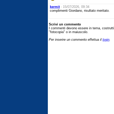
kermit
- 15/07/2026, 09:34
complimenti Giordano, risultato meritato.
Scrivi un commento
I commenti devono essere in tema, costrut
"fotocopia" o in maiuscolo.
Per inserire un commento effettua il
login
.