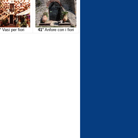
°
Vasi per fiori
41°
Anfore con i fiori