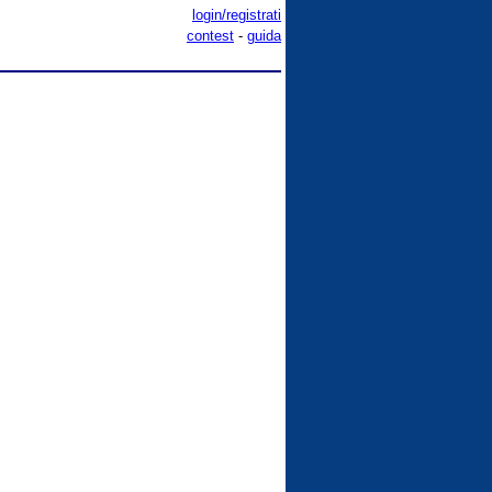
login/registrati
contest
-
guida