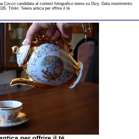
na Cocco candidata al contest fotografico teiera su Dizy. Data inserimento:
. Titolo: Teiera antica per offrire il tè
antica per offrire il tè