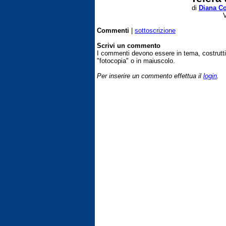
di
Diana C
V
Commenti
|
sottoscrizione
Scrivi un commento
I commenti devono essere in tema, costrut
"fotocopia" o in maiuscolo.
Per inserire un commento effettua il
login
.