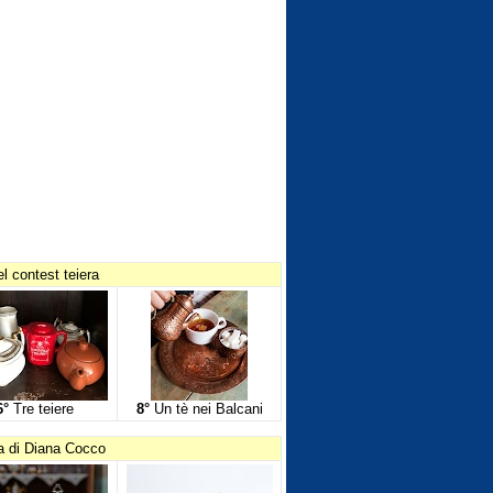
l contest teiera
6°
Tre teiere
8°
Un tè nei Balcani
ia di Diana Cocco