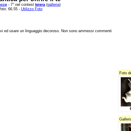
occo
- 7° nel contest
teiera
(
galleria
)
oto: 66.55 -
Utilizzo Foto
tivi ed usare un linguaggio decoroso. Non sono ammessi commenti
Foto de
Galler