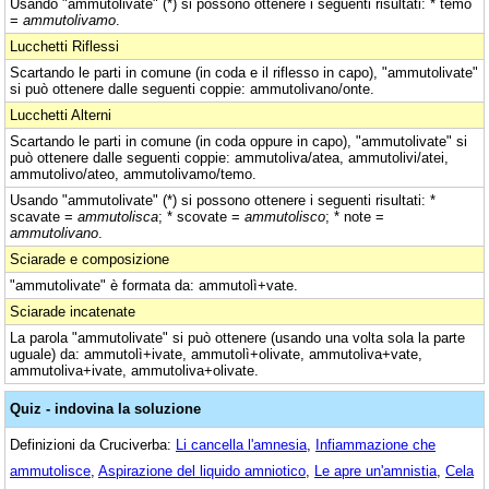
Usando "ammutolivate" (*) si possono ottenere i seguenti risultati: * temo
=
ammutolivamo
.
Lucchetti Riflessi
Scartando le parti in comune (in coda e il riflesso in capo), "ammutolivate"
si può ottenere dalle seguenti coppie: ammutolivano/onte.
Lucchetti Alterni
Scartando le parti in comune (in coda oppure in capo), "ammutolivate" si
può ottenere dalle seguenti coppie: ammutoliva/atea, ammutolivi/atei,
ammutolivo/ateo, ammutolivamo/temo.
Usando "ammutolivate" (*) si possono ottenere i seguenti risultati: *
scavate =
ammutolisca
; * scovate =
ammutolisco
; * note =
ammutolivano
.
Sciarade e composizione
"ammutolivate" è formata da: ammutolì+vate.
Sciarade incatenate
La parola "ammutolivate" si può ottenere (usando una volta sola la parte
uguale) da: ammutolì+ivate, ammutolì+olivate, ammutoliva+vate,
ammutoliva+ivate, ammutoliva+olivate.
Quiz - indovina la soluzione
Definizioni da Cruciverba:
Li cancella l'amnesia
,
Infiammazione che
ammutolisce
,
Aspirazione del liquido amniotico
,
Le apre un'amnistia
,
Cela