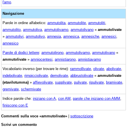
l'amo
.
Navigazione
Parole in ordine alfabetico:
ammutolita
,
ammutolite
,
ammutoliti
,
ammutolito
,
ammutoliva
,
ammutolivamo
,
ammutolivano
«
ammutolivate
»
ammutolivi
,
ammutolivo
,
amnesia
,
amnesica
,
amnesiche
,
amnesici
,
amnesico
Parole di dodici lettere
:
ammutolirono
,
ammutolivamo
,
ammutolivano
«
ammutolivate
»
amniocentesi
,
amnistiarono
,
amnistiavamo
Vocabolario inverso (per trovare le rime):
rammollivate
,
olivate
,
abolivate
,
indebolivate
,
rimpicciolivate
,
demolivate
,
abbrustolivate
«
ammutolivate
(etavilotumma)
»
affievolivate
,
supplivate
,
pulivate
,
ripulivate
,
bramivate
,
gremivate
,
schermivate
Indice parole che:
iniziano con A
,
con AM
,
parole che iniziano con AMM
,
finiscono con E
Commenti sulla voce «ammutolivate»
|
sottoscrizione
Scrivi un commento