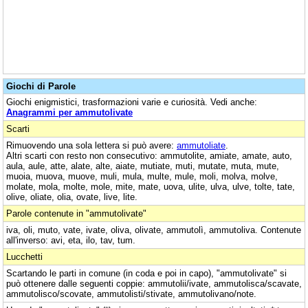
Giochi di Parole
Giochi enigmistici, trasformazioni varie e curiosità. Vedi anche:
Anagrammi per ammutolivate
Scarti
Rimuovendo una sola lettera si può avere:
ammutoliate
.
Altri scarti con resto non consecutivo: ammutolite, amiate, amate, auto,
aula, aule, atte, alate, alte, aiate, mutiate, muti, mutate, muta, mute,
muoia, muova, muove, muli, mula, multe, mule, moli, molva, molve,
molate, mola, molte, mole, mite, mate, uova, ulite, ulva, ulve, tolte, tate,
olive, oliate, olia, ovate, live, lite.
Parole contenute in "ammutolivate"
iva, oli, muto, vate, ivate, oliva, olivate, ammutolì, ammutoliva. Contenute
all'inverso: avi, eta, ilo, tav, tum.
Lucchetti
Scartando le parti in comune (in coda e poi in capo), "ammutolivate" si
può ottenere dalle seguenti coppie: ammutolii/ivate, ammutolisca/scavate,
ammutolisco/scovate, ammutolisti/stivate, ammutolivano/note.