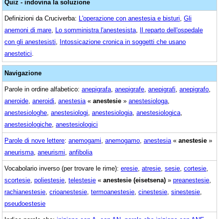
Quiz - indovina la soluzione
Definizioni da Cruciverba:
L'operazione con anestesia e bisturi
,
Gli
anemoni di mare
,
Lo somministra l'anestesista
,
Il reparto dell'ospedale
con gli anestesisti
,
Intossicazione cronica in soggetti che usano
anestetici
.
Navigazione
Parole in ordine alfabetico:
anepigrafa
,
anepigrafe
,
anepigrafi
,
anepigrafo
,
aneroide
,
aneroidi
,
anestesia
«
anestesie
»
anestesiologa
,
anestesiologhe
,
anestesiologi
,
anestesiologia
,
anestesiologica
,
anestesiologiche
,
anestesiologici
Parole di nove lettere
:
anemogami
,
anemogamo
,
anestesia
«
anestesie
»
aneurisma
,
aneurismi
,
anfibolia
Vocabolario inverso (per trovare le rime):
eresie
,
atresie
,
sesie
,
cortesie
,
scortesie
,
poliestesie
,
telestesie
«
anestesie (eisetsena)
»
preanestesie
,
rachianestesie
,
crioanestesie
,
termoanestesie
,
cinestesie
,
sinestesie
,
pseudoestesie