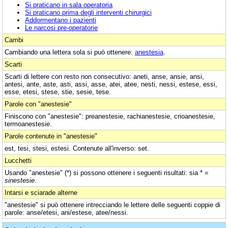
Si praticano in sala operatoria
Si praticano prima degli interventi chirurgici
Addormentano i pazienti
Le narcosi pre-operatorie
Cambi
Cambiando una lettera sola si può ottenere:
anestesia
.
Scarti
Scarti di lettere con resto non consecutivo: aneti, anse, ansie, ansi,
antesi, ante, aste, asti, assi, asse, atei, atee, nesti, nessi, estese, essi,
esse, etesi, stese, stie, sesie, tese.
Parole con "anestesie"
Finiscono con "anestesie": preanestesie, rachianestesie, crioanestesie,
termoanestesie.
Parole contenute in "anestesie"
est, tesi, stesi, estesi. Contenute all'inverso: set.
Lucchetti
Usando "anestesie" (*) si possono ottenere i seguenti risultati: sia * =
sinestesie
.
Intarsi e sciarade alterne
"anestesie" si può ottenere intrecciando le lettere delle seguenti coppie di
parole: anse/etesi, ani/estese, atee/nessi.