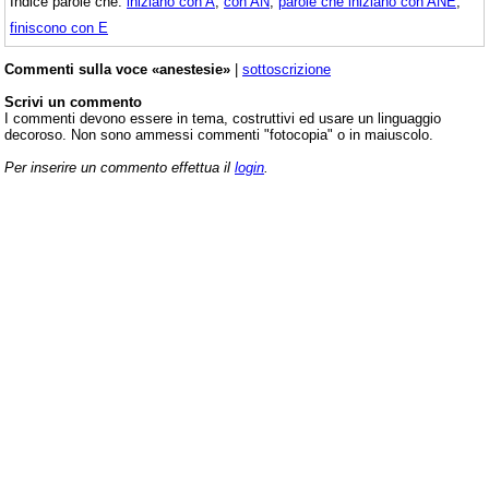
Indice parole che:
iniziano con A
,
con AN
,
parole che iniziano con ANE
,
finiscono con E
Commenti sulla voce «anestesie»
|
sottoscrizione
Scrivi un commento
I commenti devono essere in tema, costruttivi ed usare un linguaggio
decoroso. Non sono ammessi commenti "fotocopia" o in maiuscolo.
Per inserire un commento effettua il
login
.