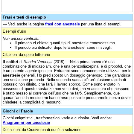
Frasi e testi di esempio
»» Vedi anche la pagina
frasi con anestesie
per una lista di esempi.
Esempi d'uso
Non ancora verificati:
Il primario ci chiese quanti tipi di anestesie conoscessimo.
Il periodo più delicato, dopo le anestesie, sono i risvegli.
Citazioni da opere letterarie
Il colibrì
di
Sandro Veronesi
(2019): – Nella prima sacca c'è una
combinazione di midazolam, che è una benzodiazepina, e di propofol, che
è un potente agente ipnotico. Entrambi sono comunemente utilizzati per le
anestesie
generali. Ho predisposto un dosaggio generoso, che garantisca
una sedazione profonda. Nella seconda sacca c'è un'infusione rapida di
potassio non diluito, che farà il lavoro sporco. Come sono entrato in
possesso di queste sostanze non ve lo dirò, ma vi assicuro che nessuno
è stato messo al corrente dell'uso che ne farò. Semplicemente, quei
quarant'anni da medico mi hanno reso possibile procurarmele senza dover
chiedere la complicità di nessuno.
Giochi di Parole
Giochi enigmistici, trasformazioni varie e curiosità. Vedi anche:
Anagrammi per anestesie
Definizioni da Cruciverba di cui è la soluzione