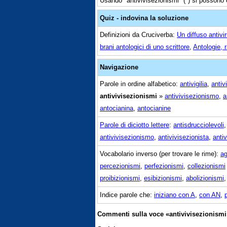
Usando "antivivisezionismi" (*) si possono o
Quiz - indovina la soluzione
Definizioni da Cruciverba:
Un diffuso antivi
brani antologici di uno scrittore
,
Antologie, r
Navigazione
Parole in ordine alfabetico:
antivigilia
,
antivi
antivivisezionismi
»
antivivisezionismo
,
a
antocianina
,
antocianine
Parole di diciotto lettere
:
antisdrucciolevoli
antivivisezionismo
,
antivivisezionista
,
antiv
Vocabolario inverso (per trovare le rime):
ag
percezionismi
,
perfezionismi
,
collezionismi
proibizionismi
,
esibizionismi
,
abolizionismi
Indice parole che:
iniziano con A
,
con AN
,
Commenti sulla voce «antivivisezionismi