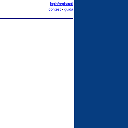
login/registrati
contest
-
guida