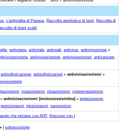
ttenere i seguenti risultati: * temi =
antivivisezioniste
.
rus
,
L'antivigilia di Pasqua
,
Raccolta antologica di testi
,
Raccolta di
accolte di brani scelti
.
gilie
,
antivipera
,
antivirale
,
antivirali
,
antivirus
,
antivivisezione
«
ntivivisezionista
,
antivivisezioniste
,
antivivisezionisti
,
antizanzare
,
,
antisofisticazione
,
antisofisticazioni
«
antivivisezionismi
»
ivisezioniste
itazionismi
,
mutazionismi
,
situazionismi
,
conservazionismi
,
«
antivivisezionismi (imsinoizesivivitna)
»
protezionismi
,
,
restrizionismi
,
intuizionismi
,
sanzionismi
parole che iniziano con ANT
,
finiscono con I
»
|
sottoscrizione