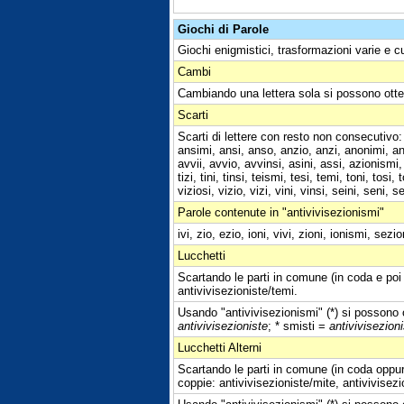
Giochi di Parole
Giochi enigmistici, trasformazioni varie e c
Cambi
Cambiando una lettera sola si possono otte
Scarti
Scarti di lettere con resto non consecutivo:
ansimi, ansi, anso, anzio, anzi, anonimi, ann
avvii, avvio, avvinsi, asini, assi, azionismi, 
tizi, tini, tinsi, teismi, tesi, temi, toni, tosi,
viziosi, vizio, vizi, vini, vinsi, seini, seni,
Parole contenute in "antivivisezionismi"
ivi, zio, ezio, ioni, vivi, zioni, ionismi, sezi
Lucchetti
Scartando le parti in comune (in coda e poi 
antivivisezioniste/temi.
Usando "antivivisezionismi" (*) si possono o
antivivisezioniste
; * smisti =
antivivisezioni
Lucchetti Alterni
Scartando le parti in comune (in coda oppure
coppie: antivivisezioniste/mite, antivivisezio