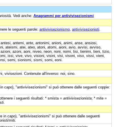
uriosità. Vedi anche:
Anagrammi per antivivisezionismi
nere le seguenti parole:
antivivisezionismo
,
antivivisezionisti
.
 antesi, antemi, ante, antonimi, anioni, animi, anse, ansiosi,
i, ateismi, atei, ateo, atoni, atomi, aioni, avio, avvisi, avviso,
azioni, azoni, aoni, niveo, neon, noni, nomi, tisi, tienimi, tieni, tizio,
 tomi, issi, vive, vivo, visioni, visini, visi, visoni, viso, vissi, vieni,
 sensi, semi, sionismi, sismi, somi, eoni.
oni, vivisezioni. Contenute all'inverso: noi, sino.
in capo), "antivivisezionismi" si può ottenere dalle seguenti coppie:
ttenere i seguenti risultati: * smista =
antivivisezionista
; * mite =
sti
.
 in capo), "antivivisezionismi" si può ottenere dalle seguenti
nisti/miti.