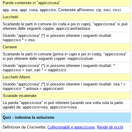
Parole contenute in "appiccicosa"
app, osa, appi, cosa, appiccico. Contenute all'inverso: cip, soci, cicci.
Lucchetti
Scartando le parti in comune (in coda e poi in capo), "appiccicosa" si può
ottenere dalle seguenti coppie: appiccicasti/astiosa.
Usando "appiccicosa" (*) si possono ottenere i seguenti risultati:
riappiccico * =
risa
.
Cerniere
Scartando le parti in comune (prima in capo e poi in coda), "appiccicosa"
si può ottenere dalle seguenti coppie: riappiccico/sari.
Usando "appiccicosa" (*) si possono ottenere i seguenti risultati: *
riappiccico =
sari
; sari * =
riappiccico
.
Lucchetti Alterni
Usando "appiccicosa" (*) si possono ottenere i seguenti risultati: risa * =
riappiccico
; * astiosa =
appiccicasti
.
Sciarade incatenate
La parola "appiccicosa" si può ottenere (usando una volta sola la parte
uguale) da: appiccico+osa, appiccico+cosa.
Quiz - indovina la soluzione
Definizioni da Cruciverba:
Collezionabili e appiccicose
,
Rende gli occhi