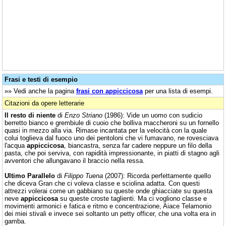
Frasi e testi di esempio
»» Vedi anche la pagina
frasi con appiccicosa
per una lista di esempi.
Citazioni da opere letterarie
Il resto di niente
di
Enzo Striano
(1986): Vide un uomo con sudicio
berretto bianco e grembiule di cuoio che bolliva maccheroni su un fornello
quasi in mezzo alla via. Rimase incantata per la velocità con la quale
colui toglieva dal fuoco uno dei pentoloni che vi fumavano, ne rovesciava
l'acqua
appiccicosa
, biancastra, senza far cadere neppure un filo della
pasta, che poi serviva, con rapidità impressionante, in piatti di stagno agli
avventori che allungavano il braccio nella ressa.
Ultimo Parallelo
di
Filippo Tuena
(2007): Ricorda perfettamente quello
che diceva Gran che ci voleva classe e sciolina adatta. Con questi
attrezzi volerai come un gabbiano su queste onde ghiacciate su questa
neve
appiccicosa
su queste croste taglienti. Ma ci vogliono classe e
movimenti armonici e fatica e ritmo e concentrazione, Aiace Telamonio
dei miei stivali e invece sei soltanto un petty officer, che una volta era in
gamba.