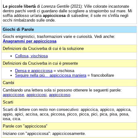
Le piccole libertà
di
Lorenza Gentile
(2021): Ville colorate incastonate
dentro parchi verdi ci guardano dalle scogliere a strapiombo sul mare. Mi
soffia addosso un'aria
appiccicosa
di salsedine; il sole mi s'infila negli
occhi rimbalzando sulle onde.
Giochi di Parole
Giochi enigmistici, trasformazioni varie e curiosità. Vedi anche:
Anagrammi per appiccicosa
Definizioni da Cruciverba di cui è la soluzione
Collosa, vischiosa
Definizioni da Cruciverba in cui è presente
Densa e appiccicosa
= vischiosa
Seguire nella più... appiccicosa maniera
= francobollare
Cambi
Cambiando una lettera sola si possono ottenere le seguenti parole:
appiccicose
,
appiccicosi
,
appiccicoso
.
Scarti
Scarti di lettere con resto non consecutivo: appiccica, appicco, appicca,
appio, apici, accisa, acca, piccosa, picco, picca, pici, pica, pisa, posa,
iosa, cica.
Parole con "appiccicosa"
Iniziano con "appiccicosa": appiccicosamente.