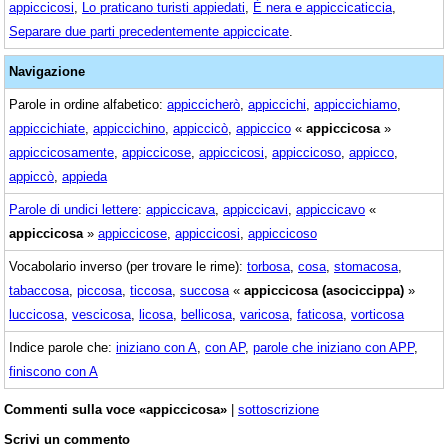
appiccicosi
,
Lo praticano turisti appiedati
,
È nera e appiccicaticcia
,
Separare due parti precedentemente appiccicate
.
Navigazione
Parole in ordine alfabetico:
appiccicherò
,
appiccichi
,
appiccichiamo
,
appiccichiate
,
appiccichino
,
appiccicò
,
appiccico
«
appiccicosa
»
appiccicosamente
,
appiccicose
,
appiccicosi
,
appiccicoso
,
appicco
,
appiccò
,
appieda
Parole di undici lettere
:
appiccicava
,
appiccicavi
,
appiccicavo
«
appiccicosa
»
appiccicose
,
appiccicosi
,
appiccicoso
Vocabolario inverso (per trovare le rime):
torbosa
,
cosa
,
stomacosa
,
tabaccosa
,
piccosa
,
ticcosa
,
succosa
«
appiccicosa (asociccippa)
»
luccicosa
,
vescicosa
,
licosa
,
bellicosa
,
varicosa
,
faticosa
,
vorticosa
Indice parole che:
iniziano con A
,
con AP
,
parole che iniziano con APP
,
finiscono con A
Commenti sulla voce «appiccicosa»
|
sottoscrizione
Scrivi un commento