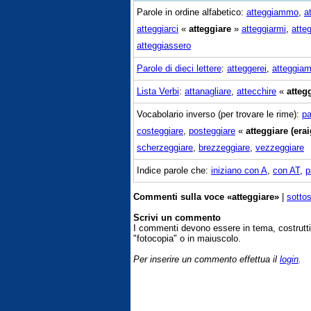
Parole in ordine alfabetico:
atteggiammo
,
a
atteggiarci
«
atteggiare
»
atteggiarmi
,
atte
atteggiassero
Parole di dieci lettere
:
atteggerei
,
atteggia
Lista Verbi
:
attanagliare
,
attecchire
«
atteg
Vocabolario inverso (per trovare le rime):
pa
costeggiare
,
posteggiare
«
atteggiare (erai
scherzeggiare
,
brezzeggiare
,
vezzeggiare
Indice parole che:
iniziano con A
,
con AT
,
p
Commenti sulla voce «atteggiare»
|
sottos
Scrivi un commento
I commenti devono essere in tema, costrut
"fotocopia" o in maiuscolo.
Per inserire un commento effettua il
login
.