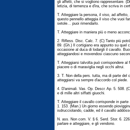
gli affetti, che si vogliono rappresentare. (
letizia, di temenza e d'ira, che scriva in c
T. Atteggiare la persona, il viso, ad affetto,
questo pennello atteggia il viso che vuoi f
setole… puoi rimendarlo.
T. Atteggiare in maniera più o meno acconcìa,
2. Rifless. Disc. Calc. 7. (C) Tanto più pot
89. (Gh.) Il cortigiano era appunto su quel
occasione al duca di lodargli il cavallo. Bu
atteggiandosi e movendosi ciascuno second
T. Atteggiarsi talvolta può corrispondere al
piacere o di maraviglia negli occhi altrui.
3. T. Non della pers. tutta, ma di parte del 
atteggiarsi va sempre d'accordo col piede.
4. D'animali. Vas. Op. Descr. Ap. 5. 508. (
e di mille altri siffatti giuochi.
T. Atteggiare il cavallo corrisponde in part
1. 153. (Man.) Un giorno essendo piovigginat
isdrucciolando, cadde, ed il cavallo addósso
N. ass. Non com. V. § 6. Serd. Stor. 6. 226
parlare e atteggiare, e gli vendono.