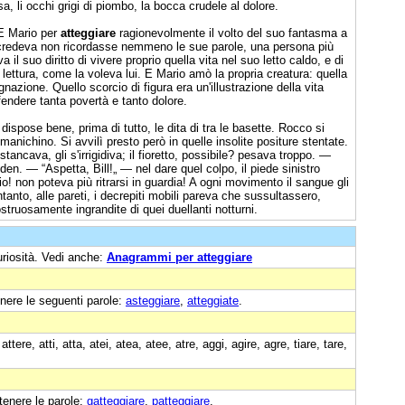
a, li occhi grigi di piombo, la bocca crudele al dolore.
E Mario per
atteggiare
ragionevolmente il volto del suo fantasma a
li credeva non ricordasse nemmeno le sue parole, una persona più
l suo diritto di vivere proprio quella vita nel suo letto caldo, e di
lettura, come la voleva lui. E Mario amò la propria creatura: quella
nazione. Quello scorcio di figura era un'illustrazione della vita
endere tanta povertà e tanto dolore.
i dispose bene, prima di tutto, le dita di tra le basette. Rocco si
nichino. Si avvilì presto però in quelle insolite positure stentate.
stancava, gli s'irrigidiva; il fioretto, possibile? pesava troppo. —
dden. — “Aspetta, Bill!„ — nel dare quel colpo, il piede sinistro
o! non poteva più ritrarsi in guardia! A ogni movimento il sangue gli
Intanto, alle pareti, i decrepiti mobili pareva che sussultassero,
mostruosamente ingrandite di quei duellanti notturni.
uriosità. Vedi anche:
Anagrammi per atteggiare
nere le seguenti parole:
asteggiare
,
atteggiate
.
tere, atti, atta, atei, atea, atee, atre, aggi, agire, agre, tiare, tare,
tenere le parole:
gatteggiare
,
patteggiare
.