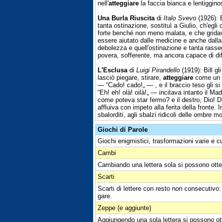
nell'
atteggiare
la faccia bianca e lentigginos
Una Burla Riuscita
di
Italo Svevo
(1926): 
tanta ostinazione, sostituì a Giulio, ch'eg
forte benché non meno malata, e che gridava i
essere aiutato dalle medicine e anche dalla 
debolezza e quell'ostinazione e tanta rasseg
povera, sofferente, ma ancora capace di dif
L'Esclusa
di
Luigi Pirandello
(1919): Bill gl
lasciò piegare, stirare,
atteggiare
come un ma
— “Cado! cado!„ — , e il braccio teso gli si 
“Eh! eh! olà! oilà!„ — incitava intanto il Ma
come poteva star fermo? e il destro, Dio! Di
affluiva con impeto alla ferita della fronte. 
sbalorditi, agli sbalzi ridicoli delle ombre 
Giochi di Parole
Giochi enigmistici, trasformazioni varie e c
Cambi
Cambiando una lettera sola si possono otte
Scarti
Scarti di lettere con resto non consecutivo: at
gare.
Zeppe (e aggiunte)
Aggiungendo una sola lettera si possono ot