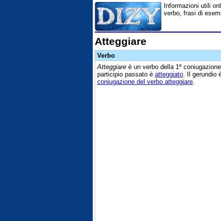
Informazioni utili on
verbo, frasi di esemp
Atteggiare
Verbo
Atteggiare
è un verbo della 1ª coniugazione
participio passato è
atteggiato
. Il gerundio
coniugazione del verbo atteggiare
.