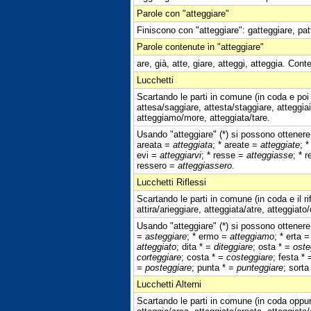
Parole con "atteggiare"
Finiscono con "atteggiare": gatteggiare, patt
Parole contenute in "atteggiare"
are, già, atte, giare, atteggi, atteggia. Conte
Lucchetti
Scartando le parti in comune (in coda e poi 
attesa/saggiare, attesta/staggiare, atteggia
atteggiamo/more, atteggiata/tare.
Usando "atteggiare" (*) si possono ottenere 
areata =
atteggiata
; * areate =
atteggiate
; 
evi =
atteggiarvi
; * resse =
atteggiasse
; * 
ressero =
atteggiassero
.
Lucchetti Riflessi
Scartando le parti in comune (in coda e il ri
attira/arieggiare, atteggiata/atre, atteggiato/
Usando "atteggiare" (*) si possono ottenere 
=
asteggiare
; * ermo =
atteggiamo
; * erta 
atteggiato
; dita * =
diteggiare
; osta * =
oste
corteggiare
; costa * =
costeggiare
; festa *
=
posteggiare
; punta * =
punteggiare
; sorta
Lucchetti Alterni
Scartando le parti in comune (in coda oppure