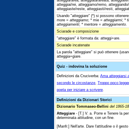
atteggia/area, atteggiata/areata, atteggiate/
atteggiai/rei, atteggiamo/remo, atteggiando
atteggiaste/reste, atteggiasti/resti, atteggiat
Usando "atteggiare" (*) si possono ottenere 
more =
atteggiamo
; * mie =
atteggiarmi
; * 
atteggiamenti
; * mentore =
atteggiamento
.
Sciarade e composizione
"atteggiare" è formata da: atteggi+are.
Sciarade incatenate
La parola "atteggiare" si può ottenere (usan
atteggia+giare.
Quiz - indovina la soluzione
Definizioni da Cruciverba:
Ama atteggiarsi a
secondo le circostanze
,
Troppo poco legger
poeta per iniziare a scrivere
.
Definizioni da Dizionari Storici
Dizionario Tommaseo-Bellini
del 1865-1
Atteggiare
- [T.] V. a. Porre e Tenere la per
determinata attitudine, con un fine.
[Manfr.] Nell'arte. Dare l'attitudine o il ges