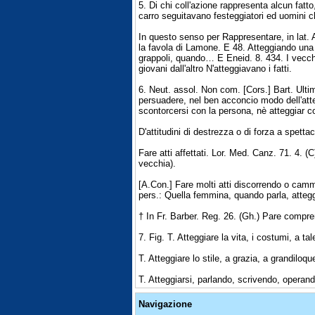
5. Di chi coll'azione rappresenta alcun fatto
carro seguitavano festeggiatori ed uomini c
In questo senso per Rappresentare, in lat. 
la favola di Lamone. E 48. Atteggiando una
grappoli, quando… E Eneid. 8. 434. I vecchi
giovani dall'altro N'atteggiavano i fatti.
6. Neut. assol. Non com. [Cors.] Bart. Ultim. 
persuadere, nel ben acconcio modo dell'atte
scontorcersi con la persona, nè atteggiar 
D'attitudini di destrezza o di forza a spet
Fare atti affettati. Lor. Med. Canz. 71. 4. (C)
vecchia).
[A.Con.] Fare molti atti discorrendo o cammi
pers.: Quella femmina, quando parla, attegg
† In Fr. Barber. Reg. 26. (Gh.) Pare comprenda
7. Fig. T. Atteggiare la vita, i costumi, a t
T. Atteggiare lo stile, a grazia, a grandiloq
T. Atteggiarsi, parlando, scrivendo, operan
Navigazione