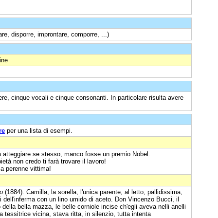
re, disporre, improntare, comporre, ...)
ine
ere, cinque vocali e cinque consonanti. In particolare risulta avere
re
per una lista di esempi.
ama atteggiare se stesso, manco fosse un premio Nobel.
ietà non credo ti farà trovare il lavoro!
 a perenne vittima!
o
(1884): Camilla, la sorella, l'unica parente, al letto, pallidissima,
ti dell'inferma con un lino umido di aceto. Don Vincenzo Bucci, il
ella bella mazza, le belle corniole incise ch'egli aveva nelli anelli
essitrice vicina, stava ritta, in silenzio, tutta intenta