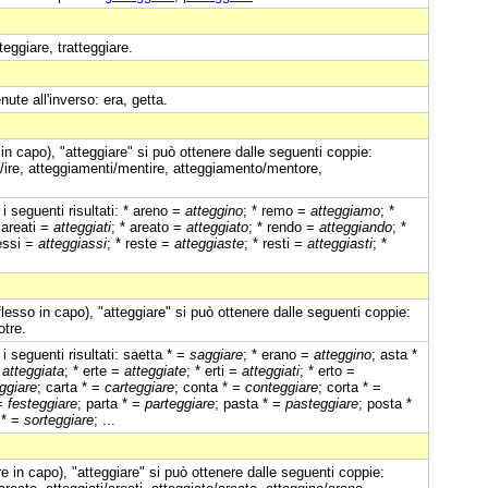
eggiare, tratteggiare.
nute all'inverso: era, getta.
in capo), "atteggiare" si può ottenere dalle seguenti coppie:
i/ire, atteggiamenti/mentire, atteggiamento/mentore,
i seguenti risultati: * areno =
atteggino
; * remo =
atteggiamo
; *
* areati =
atteggiati
; * areato =
atteggiato
; * rendo =
atteggiando
; *
ressi =
atteggiassi
; * reste =
atteggiaste
; * resti =
atteggiasti
; *
flesso in capo), "atteggiare" si può ottenere dalle seguenti coppie:
otre.
i seguenti risultati: saetta * =
saggiare
; * erano =
atteggino
; asta *
=
atteggiata
; * erte =
atteggiate
; * erti =
atteggiati
; * erto =
ggiare
; carta * =
carteggiare
; conta * =
conteggiare
; corta * =
 =
festeggiare
; parta * =
parteggiare
; pasta * =
pasteggiare
; posta *
 * =
sorteggiare
; ...
 in capo), "atteggiare" si può ottenere dalle seguenti coppie: