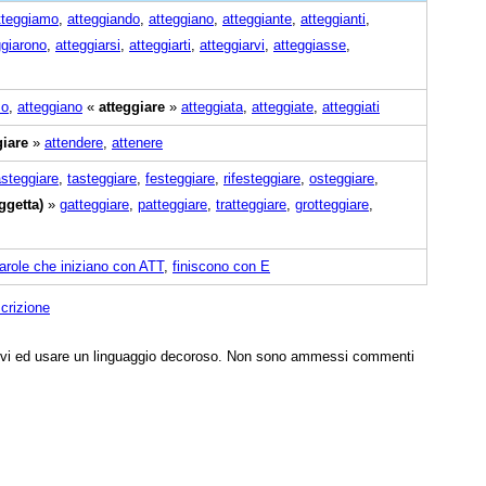
tteggiamo
,
atteggiando
,
atteggiano
,
atteggiante
,
atteggianti
,
ggiarono
,
atteggiarsi
,
atteggiarti
,
atteggiarvi
,
atteggiasse
,
mo
,
atteggiano
«
atteggiare
»
atteggiata
,
atteggiate
,
atteggiati
giare
»
attendere
,
attenere
steggiare
,
tasteggiare
,
festeggiare
,
rifesteggiare
,
osteggiare
,
ggetta)
»
gatteggiare
,
patteggiare
,
tratteggiare
,
grotteggiare
,
arole che iniziano con ATT
,
finiscono con E
crizione
tivi ed usare un linguaggio decoroso. Non sono ammessi commenti