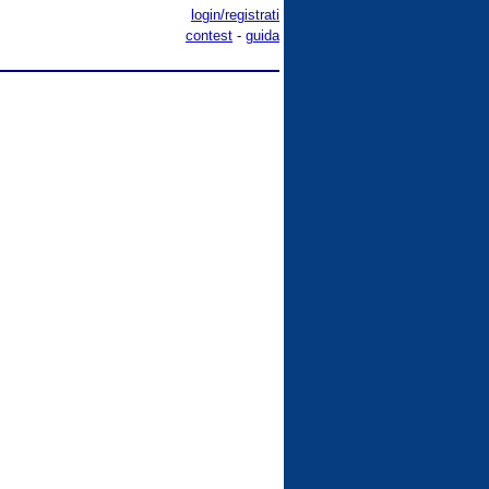
login/registrati
contest
-
guida