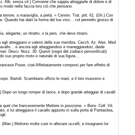
Diz. Alb. senza cit.) Conviene che sappia atteggiarle di dolore e di
erto modo nella faccia loro ciò che pensano.
 a terrore, a maraviglia, a pietà. = Cennin. Trat. pitt. 61. (Gh.) Con
are. Quando hai dato la forma del tuo viso… col pennello grosso di
 elegante, un ritratto, o la pers. che deve ritrarsi.
rà egli atteggiarsi e valersi delle sue membra. Cecch. Az. Ales. Med.
 cavallo… e ancora egli atteggiandosi e maneggiandosi, diede
onarr. Descr. Nozz. 30. Questi (segni del zodiaco personificati)
o suo proprio moto e naturale di sua figura…
 francese Poser, cioè Affettatamente comporsi per fare effetto di
corpo. Bartoli: Scambiano uffizio le mani; e il loro muoversi e
C) Dopo un lungo romper di lance, e dopo grande atteggiar di cavalli
e a quel che francesemente Mettere in posizione. = Benv. Cell. Vit.
o, e lui atteggiava il cavallo appunto in sulla porta di Pantasilea,
gli.
. (Man.) Mettono molte cure in allevare uccelli, e insegnano lor