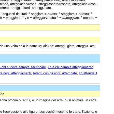
areate, atteggiati/areati, atteggiato/areato, atteggino/areno,
/rendo, atteggiasse/resse, atteggiassero/ressero, atteggiassi/ressi,
e/rete, atteggiati/reti, patteggi/pare.
i seguenti risultati: * saggiare =
attesa
; * staggiare =
attesta
; *
tiè =
atteggiarti
; * vie =
atteggiarvi
; atra * =
tratteggiare
; * mentire =
do una volta sola la parte uguale) da: atteggi+giare, atteggia+are,
 chi si deve sempre sacrificare
,
Lo è chi cambia atteggiamento
a negli atteggiamenti
,
Avanti con gli anni, attempate
,
Lo attende il
879
sona propria o l'altrui, o un'imagine dell'arte, o un animale, in certa
to o l'espressione alle figure, acciocchè mostrino lo stato, l'azione, o