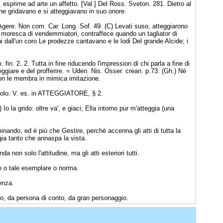
, esprime ad arte un affetto. [Val.] Del Ross. Sveton. 281. Dietro al
he gridavano e si atteggiavano in suo onore.
Agere. Non com. Car. Long. Sof. 49. (C) Levati suso, atteggiarono
 moresca di vendemmiatori, contraffece quando un tagliator di
 dall'un coro Le prodezze cantavano e le lodi Del grande Alcide; i
fin. 2. 2. Tutta in fine riducendo l'impression di chi parla a fine di
ggiare e del profferire. = Uden. Nis. Osser. crean. p.73. (Gh.) Nè
con le membra in mimica imitazione.
tacolo. V. es. in ATTEGGIATORE, § 2.
 Io la grido: oltre va', e giaci; Ella intorno pur m'atteggia (una
nando, ed è più che Gestire, perchè accenna gli atti di tutta la
ia tanto che annaspa la vista.
 non solo l'attitudine, ma gli atti esteriori tutti.
ale o tale esemplare o norma.
uenza.
do, da persona di conto, da gran personaggio.