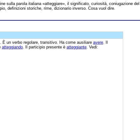
line sulla parola italiana «atteggiare», il significato, curiosità, coniugazione del
io, definizioni storiche, rime, dizionario inverso. Cosa vuol dire.
. È un verbo regolare, transitivo. Ha come ausiliare
avere
. Il
 è
atteggiando
. Il participio presente è
atteggiante
. Vedi: