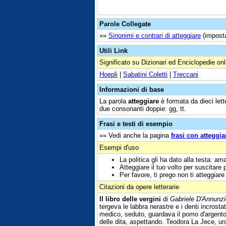
Parole Collegate
»»
Sinonimi e contrari di atteggiare
(imposta
Utili Link
Significato su Dizionari ed Enciclopedie onl
Hoepli
|
Sabatini Coletti
|
Treccani
Informazioni di base
La parola
atteggiare
è formata da dieci lett
due consonanti doppie: gg, tt.
Frasi e testi di esempio
»» Vedi anche la pagina
frasi con atteggia
Esempi d'uso
La politica gli ha dato alla testa: 
Atteggiare il tuo volto per suscitare p
Per favore, ti prego non ti atteggiare
Citazioni da opere letterarie
Il libro delle vergini
di
Gabriele D'Annunzi
tergeva le labbra nerastre e i denti incrosta
medico, seduto, guardava il pomo d'argento d
delle dita, aspettando. Teodora La Jece, una t