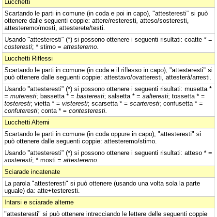
Lucchetti
Scartando le parti in comune (in coda e poi in capo), "attesteresti" si può
ottenere dalle seguenti coppie: attere/resteresti, atteso/sosteresti,
attesteremo/mosti, attesterete/testi.
Usando "attesteresti" (*) si possono ottenere i seguenti risultati: coatte * =
costeresti
; * stimo =
attesteremo
.
Lucchetti Riflessi
Scartando le parti in comune (in coda e il riflesso in capo), "attesteresti" si
può ottenere dalle seguenti coppie: attestavo/ovatteresti, attesterà/arresti.
Usando "attesteresti" (*) si possono ottenere i seguenti risultati: musetta *
=
muteresti
; bassetta * =
basteresti
; salsetta * =
salteresti
; tossetta * =
tosteresti
; vietta * =
visteresti
; scarsetta * =
scarteresti
; confusetta * =
confuteresti
; conta * =
contesteresti
.
Lucchetti Alterni
Scartando le parti in comune (in coda oppure in capo), "attesteresti" si
può ottenere dalle seguenti coppie: attesteremo/stimo.
Usando "attesteresti" (*) si possono ottenere i seguenti risultati: atteso * =
sosteresti
; * mosti =
attesteremo
.
Sciarade incatenate
La parola "attesteresti" si può ottenere (usando una volta sola la parte
uguale) da: atte+testeresti.
Intarsi e sciarade alterne
"attesteresti" si può ottenere intrecciando le lettere delle seguenti coppie