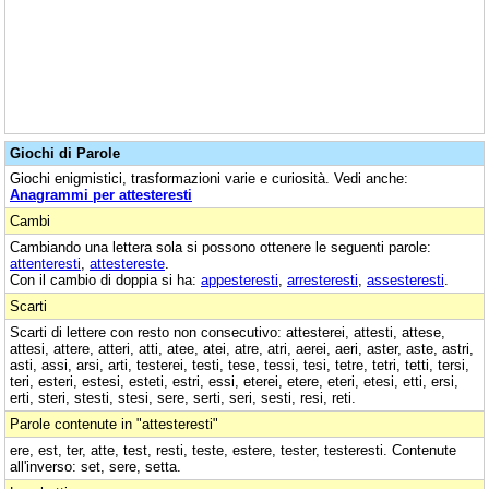
Giochi di Parole
Giochi enigmistici, trasformazioni varie e curiosità. Vedi anche:
Anagrammi per attesteresti
Cambi
Cambiando una lettera sola si possono ottenere le seguenti parole:
attenteresti
,
attestereste
.
Con il cambio di doppia si ha:
appesteresti
,
arresteresti
,
assesteresti
.
Scarti
Scarti di lettere con resto non consecutivo: attesterei, attesti, attese,
attesi, attere, atteri, atti, atee, atei, atre, atri, aerei, aeri, aster, aste, astri,
asti, assi, arsi, arti, testerei, testi, tese, tessi, tesi, tetre, tetri, tetti, tersi,
teri, esteri, estesi, esteti, estri, essi, eterei, etere, eteri, etesi, etti, ersi,
erti, steri, stesti, stesi, sere, serti, seri, sesti, resi, reti.
Parole contenute in "attesteresti"
ere, est, ter, atte, test, resti, teste, estere, tester, testeresti. Contenute
all'inverso: set, sere, setta.