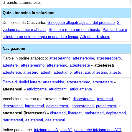
di parole: attere/stesti.
Quiz - indovina la soluzione
Definizioni da Cruciverba:
Gli oggetti allegati agli atti del processo
,
Si
vedono da attici e abbaini
,
Storico e retore greco atticista
,
Parola di cui è
attestato un solo esempio in una data lingua
,
Attestati di studio
.
Navigazione
Parole in ordine alfabetico:
attesteranno
,
attesterebbe
,
attesterebbero
,
attesterei
,
attesteremmo
,
attesteremo
,
attestereste
«
attesteresti
»
attesterete
,
attesterò
,
attesti
,
attestiamo
,
attestiate
,
attestino
,
attesto
Parole di dodici lettere
:
attesterebbe
,
attesteremmo
,
attestereste
«
attesteresti
»
atticizzante
,
atticizzanti
,
attiguamente
Vocabolario inverso (per trovare le rime):
dissesteresti
,
testeresti
,
detesteresti
,
intesteresti
,
cointesteresti
,
contesteresti
,
protesteresti
«
attesteresti (itseretsetta)
»
disteresti
,
listeresti
,
smisteresti
,
depisteresti
,
rattristeresti
,
esisteresti
,
desisteresti
Indice parole che:
iniziano con A
,
con AT
,
parole che iniziano con ATT
,