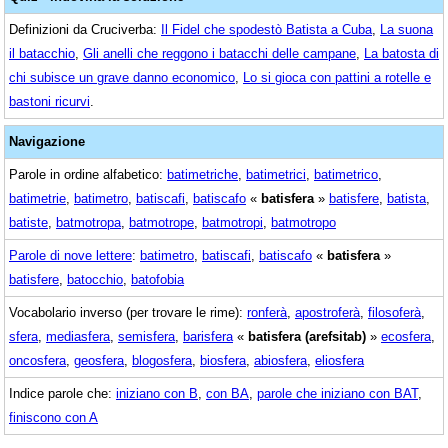
Definizioni da Cruciverba:
Il Fidel che spodestò Batista a Cuba
,
La suona
il batacchio
,
Gli anelli che reggono i batacchi delle campane
,
La batosta di
chi subisce un grave danno economico
,
Lo si gioca con pattini a rotelle e
bastoni ricurvi
.
Navigazione
Parole in ordine alfabetico:
batimetriche
,
batimetrici
,
batimetrico
,
batimetrie
,
batimetro
,
batiscafi
,
batiscafo
«
batisfera
»
batisfere
,
batista
,
batiste
,
batmotropa
,
batmotrope
,
batmotropi
,
batmotropo
Parole di nove lettere
:
batimetro
,
batiscafi
,
batiscafo
«
batisfera
»
batisfere
,
batocchio
,
batofobia
Vocabolario inverso (per trovare le rime):
ronferà
,
apostroferà
,
filosoferà
,
sfera
,
mediasfera
,
semisfera
,
barisfera
«
batisfera (arefsitab)
»
ecosfera
,
oncosfera
,
geosfera
,
blogosfera
,
biosfera
,
abiosfera
,
eliosfera
Indice parole che:
iniziano con B
,
con BA
,
parole che iniziano con BAT
,
finiscono con A