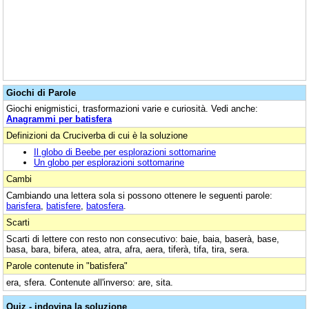
Giochi di Parole
Giochi enigmistici, trasformazioni varie e curiosità. Vedi anche:
Anagrammi per batisfera
Definizioni da Cruciverba di cui è la soluzione
Il globo di Beebe per esplorazioni sottomarine
Un globo per esplorazioni sottomarine
Cambi
Cambiando una lettera sola si possono ottenere le seguenti parole:
barisfera
,
batisfere
,
batosfera
.
Scarti
Scarti di lettere con resto non consecutivo: baie, baia, baserà, base,
basa, bara, bifera, atea, atra, afra, aera, tiferà, tifa, tira, sera.
Parole contenute in "batisfera"
era, sfera. Contenute all'inverso: are, sita.
Quiz - indovina la soluzione