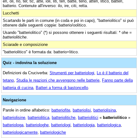
eri, oli, rio, ter, tic, atte, ioli, liti, teri, batte, terio, atteri, litico, batteri,
batterio. Contenute all'inverso: ilo, ire, citi, retta.
Lucchetti
Scartando le parti in comune (in coda e poi in capo), "batteriolitico" si può
ottenere dalle seguenti coppie: batterio/oolitico.
Usando "batteriolitico" (*) si possono ottenere i seguenti risultati: * ohe =
batteriolitiche
.
Sciarade e composizione
"batteriolitico" è formata da: batterio+litico.
Quiz - indovina la soluzione
Definizioni da Cruciverba:
Strumenti per batteriologi
,
Lo è il batterio del
tetano
,
Studia le reazioni che avvengono nelle batterie
,
Fanno parte della
batteria di cucina
,
Batteri a forma di bastoncello
.
Navigazione
Parole in ordine alfabetico:
batteriofite
,
batteriolisi
,
batteriolisina
,
batteriolisine
,
batteriolitica
,
batteriolitiche
,
batteriolitici
«
batteriolitico
»
batteriologa
,
batteriologhe
,
batteriologi
,
batteriologia
,
batteriologica
,
batteriologicamente
,
batteriologiche