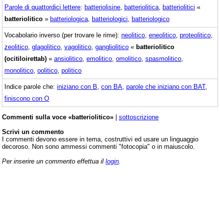
Parole di quattordici lettere
:
batteriolisine
,
batteriolitica
,
batteriolitici
«
batteriolitico
»
batteriologica
,
batteriologici
,
batteriologico
Vocabolario inverso (per trovare le rime):
neolitico
,
eneolitico
,
proteolitico
,
zeolitico
,
glagolitico
,
vagolitico
,
gangliolitico
«
batteriolitico
(ocitiloirettab)
»
ansiolitico
,
emolitico
,
omolitico
,
spasmolitico
,
monolitico
,
oolitico
,
politico
Indice parole che:
iniziano con B
,
con BA
,
parole che iniziano con BAT
,
finiscono con O
Commenti sulla voce «batteriolitico»
|
sottoscrizione
Scrivi un commento
I commenti devono essere in tema, costruttivi ed usare un linguaggio
decoroso. Non sono ammessi commenti "fotocopia" o in maiuscolo.
Per inserire un commento effettua il
login
.