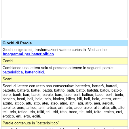
Giochi di Parole
Giochi enigmistici, trasformazioni varie e curiosità. Vedi anche:
Anagrammi per batteriolitico
Cambi
Cambiando una lettera sola si possono ottenere le seguenti parole:
batteriolitica
,
batteriolitici
.
Scarti
Scarti di lettere con resto non consecutivo: batterico, batterò, batterli,
batterlo, batterti, battei, battiti, battito, batti, batto, batoliti, batoli, batolo,
bario, barili, bari, baroli, barolo, baro, baio, balì, baltico, baco, berli, berlo,
beotico, beoti, beli, belo, brio, biotico, bilico, bili, boli, bolo, attero, attriti,
attrito, attico, atti, atto, atei, ateo, atrio, atrii, atri, atro, aeri, aeroliti,
aerolito, aero, arilico, arili, artico, arti, arto, arco, aiolo, aliti, alito, alti, alto,
teli, telo, tetico, trio, triliti, trii, triti, trito, troco, tilt, tolti, tolto, eroico, eroi,
erotico, erti, erto, eoliti.
Parole contenute in "batteriolitico"