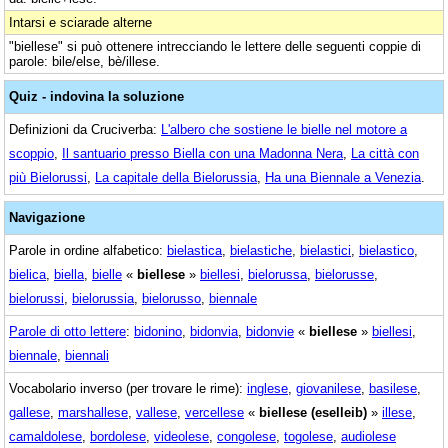
Intarsi e sciarade alterne
"biellese" si può ottenere intrecciando le lettere delle seguenti coppie di
parole: bile/else, bè/illese.
Quiz - indovina la soluzione
Definizioni da Cruciverba:
L'albero che sostiene le bielle nel motore a
scoppio
,
Il santuario presso Biella con una Madonna Nera
,
La città con
più Bielorussi
,
La capitale della Bielorussia
,
Ha una Biennale a Venezia
.
Navigazione
Parole in ordine alfabetico:
bielastica
,
bielastiche
,
bielastici
,
bielastico
,
bielica
,
biella
,
bielle
«
biellese
»
biellesi
,
bielorussa
,
bielorusse
,
bielorussi
,
bielorussia
,
bielorusso
,
biennale
Parole di otto lettere
:
bidonino
,
bidonvia
,
bidonvie
«
biellese
»
biellesi
,
biennale
,
biennali
Vocabolario inverso (per trovare le rime):
inglese
,
giovanilese
,
basilese
,
gallese
,
marshallese
,
vallese
,
vercellese
«
biellese (eselleib)
»
illese
,
camaldolese
,
bordolese
,
videolese
,
congolese
,
togolese
,
audiolese