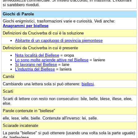
avvedutezza commerciale. Si misero d'accordo, in massima. L'indomani
si sarebbero riveduti.
Giochi di Parole
Giochi enigmistici, trasformazioni varie e curiosità. Vedi anche:
Anagrammi per biellese
Definizioni da Cruciverba di cui è la soluzione
Abitante di un capoluogo di provincia piemontese
Definizioni da Cruciverba in cui è presente
Nota località del Biellese
= oropa
Lo sono molte aziende attive nel Biellese
= laniere
Si lavorano nel Biellese
= lane
L'industria del Biellese
= laniera
Cambi
Cambiando una lettera sola si può ottenere:
biellesi
.
Scarti
Scarti di lettere con resto non consecutivo: bile, belle, blese, illese, elee,
else.
Parole contenute in "biellese"
elle, lese, ielle, bielle. Contenute all'inverso: lei, selle.
Sciarade incatenate
La parola "biellese" si può ottenere (usando una volta sola la parte uguale)
da: bielle+lese.