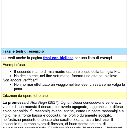
Frasi e testi di esempio
»» Vedi anche la pagina
frasi con biellese
per una lista di esempi.
Esempi d'uso
Il secondo marito di mia madre era un biellese della famiglia Fila.
Ho deciso che, nel fine settimana, faremo una gita nel biellese.
Non ancora verificati:
Non ho mai effettuato un viaggio nel biellese, chissà se ne valga la
pena.
Citazioni da opere letterarie
La promessa
di
Ada Negri
(1917): Ognun d'essi conosceva e venerava il
valore di sua maestà il denaro, per averlo agognato, raggranellato, difeso
soldo per soldo. Si rassomigliavano, anche, come un padre rassomiglia al
figlio, nella fronte bassa e cocciuta, nel profilo duramente scolpito,
nell'astuzia prudente e tenace che caratterizza la razza
biellese
. Il
colloquio fu un capolavoro di finezza, di buon senso pratico, di