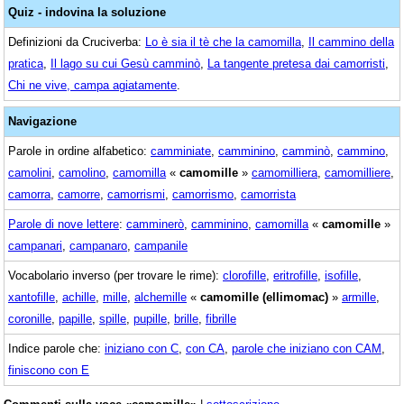
Quiz - indovina la soluzione
Definizioni da Cruciverba:
Lo è sia il tè che la camomilla
,
Il cammino della
pratica
,
Il lago su cui Gesù camminò
,
La tangente pretesa dai camorristi
,
Chi ne vive, campa agiatamente
.
Navigazione
Parole in ordine alfabetico:
camminiate
,
camminino
,
camminò
,
cammino
,
camolini
,
camolino
,
camomilla
«
camomille
»
camomilliera
,
camomilliere
,
camorra
,
camorre
,
camorrismi
,
camorrismo
,
camorrista
Parole di nove lettere
:
camminerò
,
camminino
,
camomilla
«
camomille
»
campanari
,
campanaro
,
campanile
Vocabolario inverso (per trovare le rime):
clorofille
,
eritrofille
,
isofille
,
xantofille
,
achille
,
mille
,
alchemille
«
camomille (ellimomac)
»
armille
,
coronille
,
papille
,
spille
,
pupille
,
brille
,
fibrille
Indice parole che:
iniziano con C
,
con CA
,
parole che iniziano con CAM
,
finiscono con E