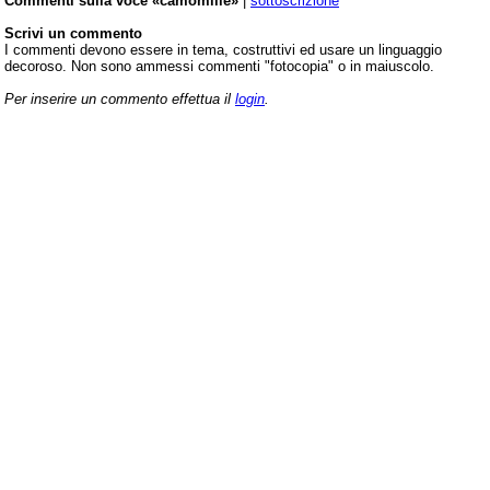
Commenti sulla voce «camomille»
|
sottoscrizione
Scrivi un commento
I commenti devono essere in tema, costruttivi ed usare un linguaggio
decoroso. Non sono ammessi commenti "fotocopia" o in maiuscolo.
Per inserire un commento effettua il
login
.