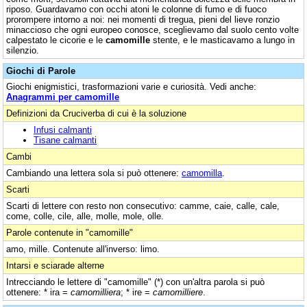
riposo. Guardavamo con occhi atoni le colonne di fumo e di fuoco
prorompere intorno a noi: nei momenti di tregua, pieni del lieve ronzio
minaccioso che ogni europeo conosce, sceglievamo dal suolo cento volte
calpestato le cicorie e le
camomille
stente, e le masticavamo a lungo in
silenzio.
Giochi di Parole
Giochi enigmistici, trasformazioni varie e curiosità. Vedi anche:
Anagrammi per camomille
Definizioni da Cruciverba di cui è la soluzione
Infusi calmanti
Tisane calmanti
Cambi
Cambiando una lettera sola si può ottenere:
camomilla
.
Scarti
Scarti di lettere con resto non consecutivo: camme, caie, calle, cale,
come, colle, cile, alle, molle, mole, olle.
Parole contenute in "camomille"
amo, mille. Contenute all'inverso: limo.
Intarsi e sciarade alterne
Intrecciando le lettere di "camomille" (*) con un'altra parola si può
ottenere: * ira =
camomilliera
; * ire =
camomilliere
.