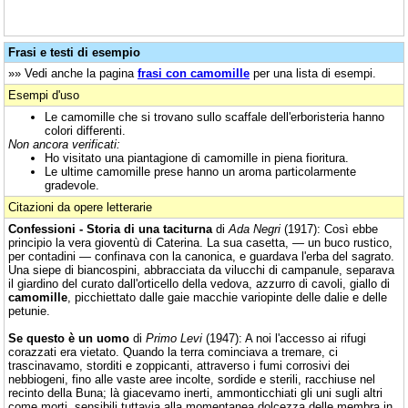
Frasi e testi di esempio
»» Vedi anche la pagina
frasi con camomille
per una lista di esempi.
Esempi d'uso
Le camomille che si trovano sullo scaffale dell'erboristeria hanno
colori differenti.
Non ancora verificati:
Ho visitato una piantagione di camomille in piena fioritura.
Le ultime camomille prese hanno un aroma particolarmente
gradevole.
Citazioni da opere letterarie
Confessioni - Storia di una taciturna
di
Ada Negri
(1917): Così ebbe
principio la vera gioventù di Caterina. La sua casetta, — un buco rustico,
per contadini — confinava con la canonica, e guardava l'erba del sagrato.
Una siepe di biancospini, abbracciata da vilucchi di campanule, separava
il giardino del curato dall'orticello della vedova, azzurro di cavoli, giallo di
camomille
, picchiettato dalle gaie macchie variopinte delle dalie e delle
petunie.
Se questo è un uomo
di
Primo Levi
(1947): A noi l'accesso ai rifugi
corazzati era vietato. Quando la terra cominciava a tremare, ci
trascinavamo, storditi e zoppicanti, attraverso i fumi corrosivi dei
nebbiogeni, fino alle vaste aree incolte, sordide e sterili, racchiuse nel
recinto della Buna; là giacevamo inerti, ammonticchiati gli uni sugli altri
come morti, sensibili tuttavia alla momentanea dolcezza delle membra in