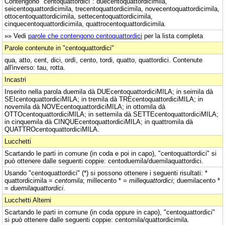
Contengono "centoquattordici": duecentoquattordicimila,
seicentoquattordicimila, trecentoquattordicimila, novecentoquattordicimila,
ottocentoquattordicimila, settecentoquattordicimila,
cinquecentoquattordicimila, quattrocentoquattordicimila.
»» Vedi
parole che contengono centoquattordici
per la lista completa
Parole contenute in "centoquattordici"
qua, atto, cent, dici, ordì, cento, tordi, quatto, quattordici. Contenute
all'inverso: tau, rotta.
Incastri
Inserito nella parola duemila dà DUEcentoquattordiciMILA; in seimila dà
SEIcentoquattordiciMILA; in tremila dà TREcentoquattordiciMILA; in
novemila dà NOVEcentoquattordiciMILA; in ottomila dà
OTTOcentoquattordiciMILA; in settemila dà SETTEcentoquattordiciMILA;
in cinquemila dà CINQUEcentoquattordiciMILA; in quattromila dà
QUATTROcentoquattordiciMILA.
Lucchetti
Scartando le parti in comune (in coda e poi in capo), "centoquattordici" si
può ottenere dalle seguenti coppie: centoduemila/duemilaquattordici.
Usando "centoquattordici" (*) si possono ottenere i seguenti risultati: *
quattordicimila =
centomila
; millecento * =
millequattordici
; duemilacento *
=
duemilaquattordici
.
Lucchetti Alterni
Scartando le parti in comune (in coda oppure in capo), "centoquattordici"
si può ottenere dalle seguenti coppie: centomila/quattordicimila.