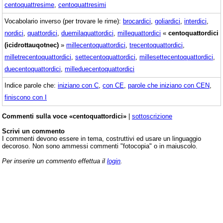
centoquattresime
,
centoquattresimi
Vocabolario inverso (per trovare le rime):
brocardici
,
goliardici
,
interdici
,
nordici
,
quattordici
,
duemilaquattordici
,
millequattordici
«
centoquattordici
(icidrottauqotnec)
»
millecentoquattordici
,
trecentoquattordici
,
milletrecentoquattordici
,
settecentoquattordici
,
millesettecentoquattordici
,
duecentoquattordici
,
milleduecentoquattordici
Indice parole che:
iniziano con C
,
con CE
,
parole che iniziano con CEN
,
finiscono con I
Commenti sulla voce «centoquattordici»
|
sottoscrizione
Scrivi un commento
I commenti devono essere in tema, costruttivi ed usare un linguaggio
decoroso. Non sono ammessi commenti "fotocopia" o in maiuscolo.
Per inserire un commento effettua il
login
.