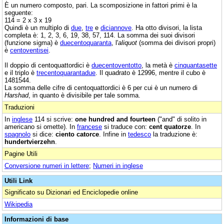
È un numero composto, pari. La scomposizione in fattori primi è la
seguente:
114 = 2 x 3 x 19
Quindi è un multiplo di
due
,
tre
e
diciannove
. Ha otto divisori, la lista
completa è: 1, 2, 3, 6, 19, 38, 57, 114. La somma dei suoi divisori
(funzione sigma) è
duecentoquaranta
, l'
aliquot
(somma dei divisori propri)
è
centoventisei
.
Il doppio di centoquattordici è
duecentoventotto
, la metà è
cinquantasette
e il triplo è
trecentoquarantadue
. Il quadrato è 12996, mentre il cubo è
1481544.
La somma delle cifre di centoquattordici è 6 per cui è un numero di
Harshad
, in quanto è divisibile per tale somma.
Traduzioni
In
inglese
114 si scrive:
one hundred and fourteen
("and" di solito in
americano si omette). In
francese
si traduce con:
cent quatorze
. In
spagnolo
si dice:
ciento catorce
. Infine in
tedesco
la traduzione è:
hundertvierzehn
.
Pagine Utili
Conversione numeri in lettere
;
Numeri in inglese
Utili Link
Significato su Dizionari ed Enciclopedie online
Wikipedia
Informazioni di base