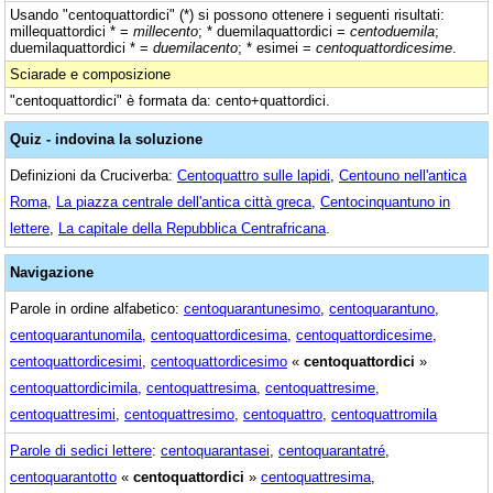
Usando "centoquattordici" (*) si possono ottenere i seguenti risultati:
millequattordici * =
millecento
; * duemilaquattordici =
centoduemila
;
duemilaquattordici * =
duemilacento
; * esimei =
centoquattordicesime
.
Sciarade e composizione
"centoquattordici" è formata da: cento+quattordici.
Quiz - indovina la soluzione
Definizioni da Cruciverba:
Centoquattro sulle lapidi
,
Centouno nell'antica
Roma
,
La piazza centrale dell'antica città greca
,
Centocinquantuno in
lettere
,
La capitale della Repubblica Centrafricana
.
Navigazione
Parole in ordine alfabetico:
centoquarantunesimo
,
centoquarantuno
,
centoquarantunomila
,
centoquattordicesima
,
centoquattordicesime
,
centoquattordicesimi
,
centoquattordicesimo
«
centoquattordici
»
centoquattordicimila
,
centoquattresima
,
centoquattresime
,
centoquattresimi
,
centoquattresimo
,
centoquattro
,
centoquattromila
Parole di sedici lettere
:
centoquarantasei
,
centoquarantatré
,
centoquarantotto
«
centoquattordici
»
centoquattresima
,