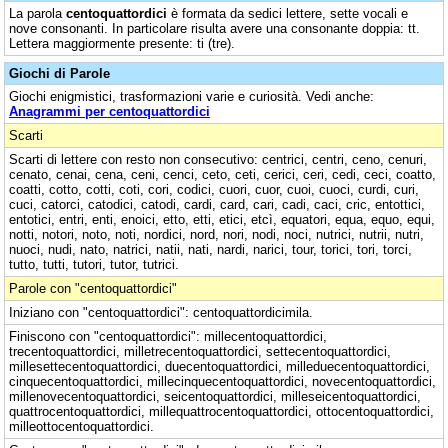
La parola
centoquattordici
è formata da sedici lettere, sette vocali e
nove consonanti. In particolare risulta avere una consonante doppia: tt.
Lettera maggiormente presente: ti (tre).
Giochi di Parole
Giochi enigmistici, trasformazioni varie e curiosità. Vedi anche:
Anagrammi per centoquattordici
Scarti
Scarti di lettere con resto non consecutivo: centrici, centri, ceno, cenuri,
cenato, cenai, cena, ceni, cenci, ceto, ceti, cerici, ceri, cedi, ceci, coatto,
coatti, cotto, cotti, coti, cori, codici, cuori, cuor, cuoi, cuoci, curdi, curi,
cuci, catorci, catodici, catodi, cardi, card, cari, cadi, caci, cric, entottici,
entotici, entri, enti, enoici, etto, etti, etici, etcì, equatori, equa, equo, equi,
notti, notori, noto, noti, nordici, nord, nori, nodi, noci, nutrici, nutrii, nutri,
nuoci, nudi, nato, natrici, natii, nati, nardi, narici, tour, torici, tori, torci,
tutto, tutti, tutori, tutor, tutrici.
Parole con "centoquattordici"
Iniziano con "centoquattordici": centoquattordicimila.
Finiscono con "centoquattordici": millecentoquattordici,
trecentoquattordici, milletrecentoquattordici, settecentoquattordici,
millesettecentoquattordici, duecentoquattordici, milleduecentoquattordici,
cinquecentoquattordici, millecinquecentoquattordici, novecentoquattordici,
millenovecentoquattordici, seicentoquattordici, milleseicentoquattordici,
quattrocentoquattordici, millequattrocentoquattordici, ottocentoquattordici,
milleottocentoquattordici.