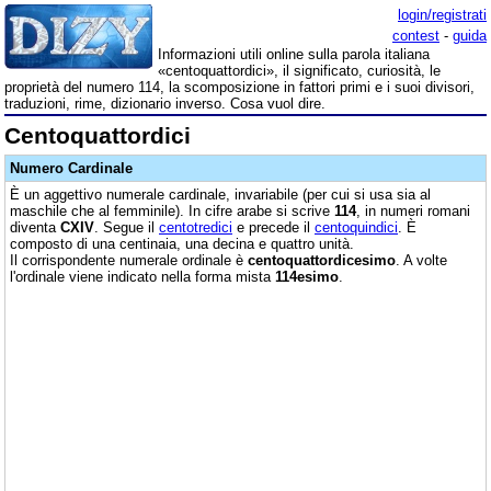
login/registrati
contest
-
guida
Informazioni utili online sulla parola italiana
«centoquattordici», il significato, curiosità, le
proprietà del numero 114, la scomposizione in fattori primi e i suoi divisori,
traduzioni, rime, dizionario inverso. Cosa vuol dire.
Centoquattordici
Numero Cardinale
È un aggettivo numerale cardinale, invariabile (per cui si usa sia al
maschile che al femminile). In cifre arabe si scrive
114
, in numeri romani
diventa
CXIV
. Segue il
centotredici
e precede il
centoquindici
. È
composto di una centinaia, una decina e quattro unità.
Il corrispondente numerale ordinale è
centoquattordicesimo
. A volte
l'ordinale viene indicato nella forma mista
114esimo
.