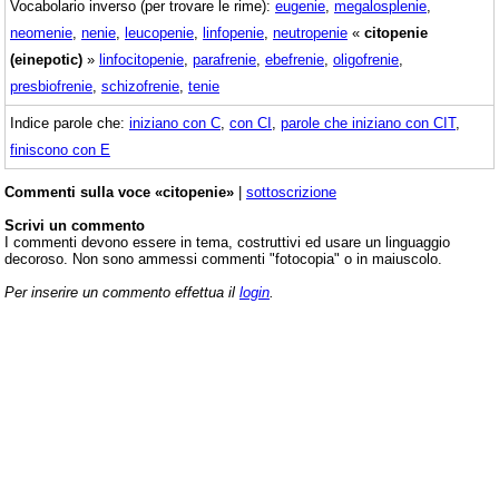
Vocabolario inverso (per trovare le rime):
eugenie
,
megalosplenie
,
neomenie
,
nenie
,
leucopenie
,
linfopenie
,
neutropenie
«
citopenie
(einepotic)
»
linfocitopenie
,
parafrenie
,
ebefrenie
,
oligofrenie
,
presbiofrenie
,
schizofrenie
,
tenie
Indice parole che:
iniziano con C
,
con CI
,
parole che iniziano con CIT
,
finiscono con E
Commenti sulla voce «citopenie»
|
sottoscrizione
Scrivi un commento
I commenti devono essere in tema, costruttivi ed usare un linguaggio
decoroso. Non sono ammessi commenti "fotocopia" o in maiuscolo.
Per inserire un commento effettua il
login
.