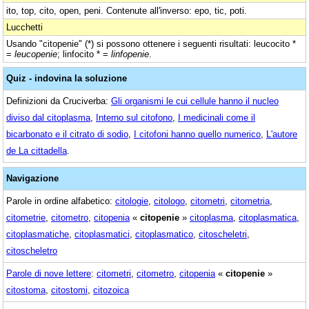
ito, top, cito, open, peni. Contenute all'inverso: epo, tic, poti.
Lucchetti
Usando "citopenie" (*) si possono ottenere i seguenti risultati: leucocito *
=
leucopenie
; linfocito * =
linfopenie
.
Quiz - indovina la soluzione
Definizioni da Cruciverba:
Gli organismi le cui cellule hanno il nucleo
diviso dal citoplasma
,
Interno sul citofono
,
I medicinali come il
bicarbonato e il citrato di sodio
,
I citofoni hanno quello numerico
,
L'autore
de La cittadella
.
Navigazione
Parole in ordine alfabetico:
citologie
,
citologo
,
citometri
,
citometria
,
citometrie
,
citometro
,
citopenia
«
citopenie
»
citoplasma
,
citoplasmatica
,
citoplasmatiche
,
citoplasmatici
,
citoplasmatico
,
citoscheletri
,
citoscheletro
Parole di nove lettere
:
citometri
,
citometro
,
citopenia
«
citopenie
»
citostoma
,
citostomi
,
citozoica