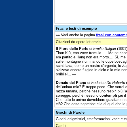
Frasi e testi di esempio
»» Vedi anche la pagina
frasi con contemp
Citazioni da opere letterarie
Il Fiore delle Perle
di
Emilio Salgari
(1901
Than-Kiù, con voce tremula. — Me ne ricorda 
era partito e Hang non era morto.... Sì, me l
sulle montagne illuminando le cupe boscagli
scintillava, come un nastro d'argento, lo Za
s'alzava ancora fulgida in cielo e la mia non
orribile!... —
Donato del Piano
di
Federico De Roberto
(
dell'anima mia? È troppo poco. Che vorrei ave
razza umana, perché nessuno respiri più l'ar
sorregge, perché nessuno
contempli
più il
Che tutte le anime dovrebbero gravitare into
ciò? Che cosa saprebbe ella di quel che io
Giochi di Parole
Giochi enigmistici, trasformazioni varie e c
Cambi