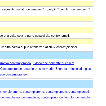
i seguenti risultati: contemperi * =
peripli
; * peripli =
contemperi
; *
do una volta sola la parte uguale) da: conte+templi.
n un'altra parola si può ottenere: * azoni =
contemplazioni
.
arrativa contemporanea
,
Il dono che permette di essere
,
Contemporanee, detto in un altro modo
,
Brian tra i musicisti inglesi
niaco contemporaneo
.
ontempleremmo
,
contempleremo
,
contemplereste
,
contempleresti
,
»
contempliamo
,
contempliate
,
contemplino
,
contemplo
,
contemplò
,