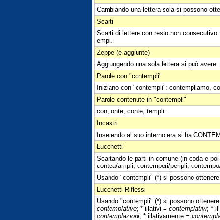
Cambiando una lettera sola si possono otte
Scarti
Scarti di lettere con resto non consecutivo: c
empi.
Zeppe (e aggiunte)
Aggiungendo una sola lettera si può avere:
Parole con "contempli"
Iniziano con "contempli": contempliamo, co
Parole contenute in "contempli"
con, onte, conte, templi.
Incastri
Inserendo al suo interno era si ha CONTE
Lucchetti
Scartando le parti in comune (in coda e poi 
contea/ampli, contemperi/peripli, contempo/
Usando "contempli" (*) si possono ottenere i 
Lucchetti Riflessi
Usando "contempli" (*) si possono ottenere i 
contemplative
; * illativi =
contemplativi
; * i
contemplazioni
; * illativamente =
contempl