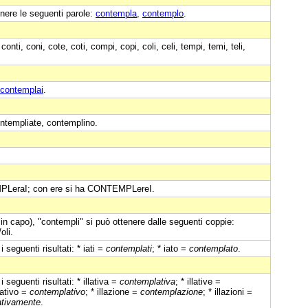
nere le seguenti parole:
contempla
,
contemplo
.
onti, coni, cote, coti, compi, copi, coli, celi, tempi, temi, teli,
contemplai
.
ntempliate, contemplino.
MPLeraI; con ere si ha CONTEMPLereI.
in capo), "contempli" si può ottenere dalle seguenti coppie:
oli.
seguenti risultati: * iati =
contemplati
; * iato =
contemplato
.
seguenti risultati: * illativa =
contemplativa
; * illative =
llativo =
contemplativo
; * illazione =
contemplazione
; * illazioni =
ativamente
.