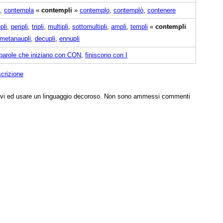
,
contempla
«
contempli
»
contemplo
,
contemplò
,
contenere
pli
,
peripli
,
tripli
,
multipli
,
sottomultipli
,
ampli
,
templi
«
contempli
metanaupli
,
decupli
,
ennupli
parole che iniziano con CON
,
finiscono con I
scrizione
tivi ed usare un linguaggio decoroso. Non sono ammessi commenti