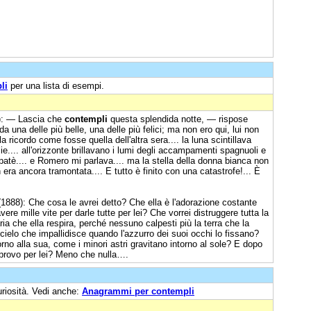
li
per una lista di esempi.
): — Lascia che
contempli
questa splendida notte, — rispose
una delle più belle, una delle più felici; ma non ero qui, lui non
a ricordo come fosse quella dell'altra sera.... la luna scintillava
e.... all'orizzonte brillavano i lumi degli accampamenti spagnuoli e
patè.... e Romero mi parlava.... ma la stella della donna bianca non
 era ancora tramontata.... E tutto è finito con una catastrofe!... È
1888): Che cosa le avrei detto? Che ella è l'adorazione costante
re mille vite per darle tutte per lei? Che vorrei distruggere tutta la
ia che ella respira, perché nessuno calpesti più la terra che la
 cielo che impallidisce quando l'azzurro dei suoi occhi lo fissano?
rno alla sua, come i minori astri gravitano intorno al sole? E dopo
 provo per lei? Meno che nulla….
uriosità. Vedi anche:
Anagrammi per contempli