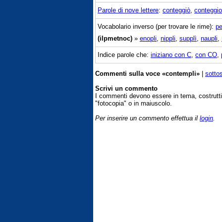
Parole di nove lettere
:
conteggiò
,
conteggio
Vocabolario inverso (per trovare le rime):
pe
(ilpmetnoc)
»
enopli
,
nippli
,
supplì
,
naupli
,
Indice parole che:
iniziano con C
,
con CO
,
Commenti sulla voce «contempli»
|
sotto
Scrivi un commento
I commenti devono essere in tema, costrut
"fotocopia" o in maiuscolo.
Per inserire un commento effettua il
login
.