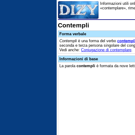
Informazioni utili on
«contemplare», rime,
Contempli
Forma verbale
Contempli
è una forma del verbo
contempl
seconda e terza persona singolare del congi
Vedi anche:
Coniugazione di contemplare
.
Informazioni di base
La parola
contempli
è formata da nove lette