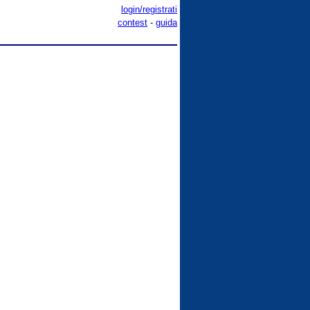
login/registrati
contest
-
guida