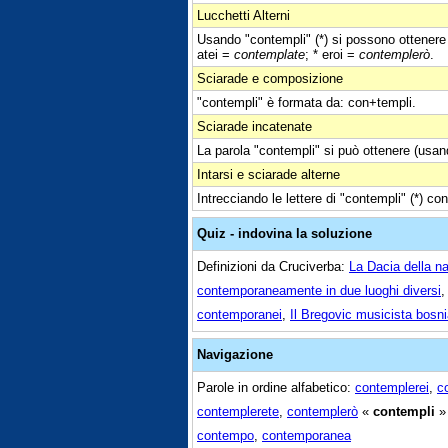
Lucchetti Alterni
Usando "contempli" (*) si possono ottenere 
atei =
contemplate
; * eroi =
contemplerò
.
Sciarade e composizione
"contempli" è formata da: con+templi.
Sciarade incatenate
La parola "contempli" si può ottenere (usan
Intarsi e sciarade alterne
Intrecciando le lettere di "contempli" (*) co
Quiz - indovina la soluzione
Definizioni da Cruciverba:
La Dacia della n
contemporaneamente in due luoghi diversi
contemporanei
,
Il Bregovic musicista bos
Navigazione
Parole in ordine alfabetico:
contemplerei
,
c
contemplerete
,
contemplerò
«
contempli
contempo
,
contemporanea