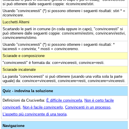
si può ottenere dalle seguenti coppie: riconvincere/stiri.
Usando "convinceresti" (*) si possono ottenere i seguenti risultati: stiri * =
riconvincere
.
Lucchetti Alterni
Scartando le parti in comune (in coda oppure in capo), "convinceresti" si
può ottenere dalle seguenti coppie: convincermi/estimi, convincervi/estivi,
convinceremo/stimo.
Usando "convinceresti" (*) si possono ottenere i seguenti risultati: *
taceresti =
convinta
; * mosti =
convinceremo
.
Sciarade e composizione
"convinceresti" è formata da: con+vinceresti, convince+resti.
Sciarade incatenate
La parola "convinceresti" si può ottenere (usando una volta sola la parte
uguale) da: convince+vinceresti, convincere+resti, convincere+vinceresti.
Quiz - indovina la soluzione
Definizioni da Cruciverba:
È difficile convincerla
,
Non è certo facile
convincerli
,
Non è facile convincerlo
,
Convincenti in un processo
,
L'aspetto più convincente di una teoria
.
Navigazione