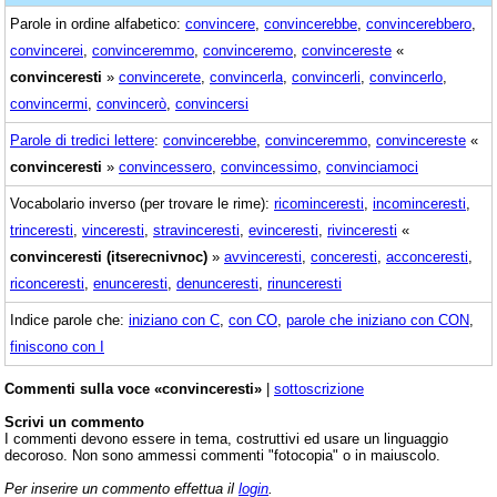
Parole in ordine alfabetico:
convincere
,
convincerebbe
,
convincerebbero
,
convincerei
,
convinceremmo
,
convinceremo
,
convincereste
«
convinceresti
»
convincerete
,
convincerla
,
convincerli
,
convincerlo
,
convincermi
,
convincerò
,
convincersi
Parole di tredici lettere
:
convincerebbe
,
convinceremmo
,
convincereste
«
convinceresti
»
convincessero
,
convincessimo
,
convinciamoci
Vocabolario inverso (per trovare le rime):
ricominceresti
,
incominceresti
,
trinceresti
,
vinceresti
,
stravinceresti
,
evinceresti
,
rivinceresti
«
convinceresti (itserecnivnoc)
»
avvinceresti
,
conceresti
,
acconceresti
,
riconceresti
,
enunceresti
,
denunceresti
,
rinunceresti
Indice parole che:
iniziano con C
,
con CO
,
parole che iniziano con CON
,
finiscono con I
Commenti sulla voce «convinceresti»
|
sottoscrizione
Scrivi un commento
I commenti devono essere in tema, costruttivi ed usare un linguaggio
decoroso. Non sono ammessi commenti "fotocopia" o in maiuscolo.
Per inserire un commento effettua il
login
.