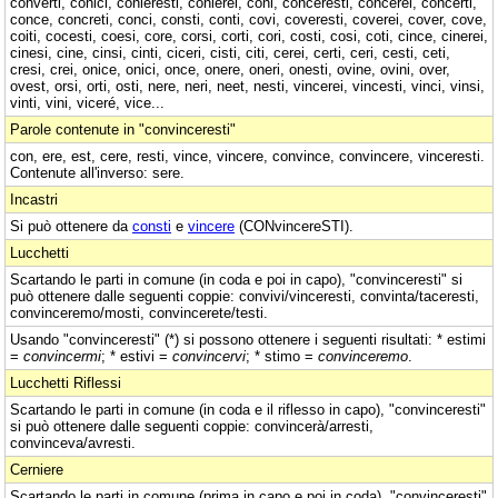
converti, conici, conieresti, conierei, coni, conceresti, concerei, concerti,
conce, concreti, conci, consti, conti, covi, coveresti, coverei, cover, cove,
coiti, cocesti, coesi, core, corsi, corti, cori, costi, cosi, coti, cince, cinerei,
cinesi, cine, cinsi, cinti, ciceri, cisti, citi, cerei, certi, ceri, cesti, ceti,
cresi, crei, onice, onici, once, onere, oneri, onesti, ovine, ovini, over,
ovest, orsi, orti, osti, nere, neri, neet, nesti, vincerei, vincesti, vinci, vinsi,
vinti, vini, viceré, vice...
Parole contenute in "convinceresti"
con, ere, est, cere, resti, vince, vincere, convince, convincere, vinceresti.
Contenute all'inverso: sere.
Incastri
Si può ottenere da
consti
e
vincere
(CONvincereSTI).
Lucchetti
Scartando le parti in comune (in coda e poi in capo), "convinceresti" si
può ottenere dalle seguenti coppie: convivi/vinceresti, convinta/taceresti,
convinceremo/mosti, convincerete/testi.
Usando "convinceresti" (*) si possono ottenere i seguenti risultati: * estimi
=
convincermi
; * estivi =
convincervi
; * stimo =
convinceremo
.
Lucchetti Riflessi
Scartando le parti in comune (in coda e il riflesso in capo), "convinceresti"
si può ottenere dalle seguenti coppie: convincerà/arresti,
convinceva/avresti.
Cerniere
Scartando le parti in comune (prima in capo e poi in coda), "convinceresti"