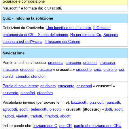
Sciarade e composizione
"cruscotti" è formata da: cru+scotti.
Quiz - indovina la soluzione
Definizioni da Cruciverba:
Una lucettina sul cruscotto
,
Il Grissom
protagonista di CSI - Scena del crimine
,
Ha per simbolo Cu
,
Spiaggia
cubana a est dell'Avana
,
Il toscano dei Cubani
.
Navigazione
Parole in ordine alfabetico:
cruscona
,
cruscone
,
crusconi
,
cruscosa
,
cruscose
,
cruscosi
,
cruscoso
«
cruscotti
»
cruscotto
,
crux
,
cruzeiro
,
csi
,
ctenidi
,
ctenidio
,
ctenofori
Parole di nove lettere
:
crudivoro
,
cruscante
,
cruscanti
«
cruscotti
»
cruscotto
,
ctenofori
,
ctenoforo
Vocabolario inverso (per trovare le rime):
bazzicotti
,
pizzicotti
,
pancotti
,
agrocotti
,
scotti
,
tedescotti
,
biscotti
«
cruscotti (ittocsurc)
»
dotti
,
adotti
,
riadotti
,
viadotti
,
tradotti
,
ritradotti
,
abdotti
Indice parole che:
iniziano con C
,
con CR
,
parole che iniziano con CRU
,