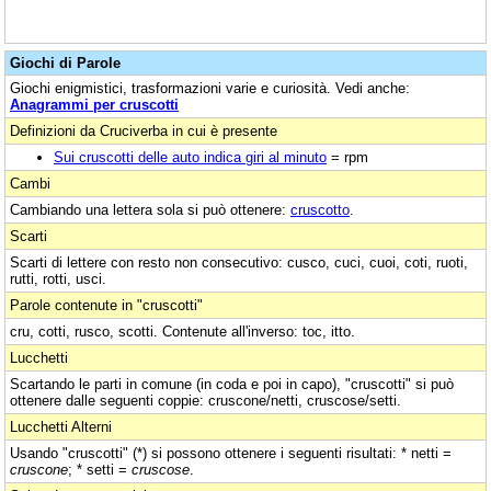
Giochi di Parole
Giochi enigmistici, trasformazioni varie e curiosità. Vedi anche:
Anagrammi per cruscotti
Definizioni da Cruciverba in cui è presente
Sui cruscotti delle auto indica giri al minuto
= rpm
Cambi
Cambiando una lettera sola si può ottenere:
cruscotto
.
Scarti
Scarti di lettere con resto non consecutivo: cusco, cuci, cuoi, coti, ruoti,
rutti, rotti, usci.
Parole contenute in "cruscotti"
cru, cotti, rusco, scotti. Contenute all'inverso: toc, itto.
Lucchetti
Scartando le parti in comune (in coda e poi in capo), "cruscotti" si può
ottenere dalle seguenti coppie: cruscone/netti, cruscose/setti.
Lucchetti Alterni
Usando "cruscotti" (*) si possono ottenere i seguenti risultati: * netti =
cruscone
; * setti =
cruscose
.