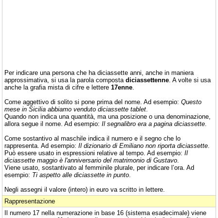
Per indicare una persona che ha diciassette anni, anche in maniera
approssimativa, si usa la parola composta
diciassettenne
. A volte si usa
anche la grafia mista di cifre e lettere
17enne
.
Come aggettivo di solito si pone prima del nome. Ad esempio:
Questo
mese in Sicilia abbiamo venduto diciassette tablet
.
Quando non indica una quantità, ma una posizione o una denominazione,
allora segue il nome. Ad esempio:
Il segnalibro era a pagina diciassette
.
Come sostantivo al maschile indica il numero e il segno che lo
rappresenta. Ad esempio:
Il dizionario di Emiliano non riporta diciassette
.
Può essere usato in espressioni relative al tempo. Ad esempio:
Il
diciassette maggio è l'anniversario del matrimonio di Gustavo
.
Viene usato, sostantivato al femminile plurale, per indicare l’ora. Ad
esempio:
Ti aspetto alle diciassette in punto
.
Negli assegni il valore (intero) in euro va scritto in lettere.
Rappresentazione
Il numero 17 nella numerazione in base 16 (sistema esadecimale) viene