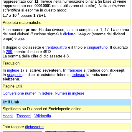
rappresentato con
11
. Invece nella numerazione binaria (in base 2) viene
rappresentato con
00010001
(se si utilizzano otto cifre). Nella
notazione
scientifica
si esprime in questo modo:
1
1,7 x 10
oppure
1,7E+1
Proprietà matematiche
È un numero
primo
. Ha due divisori, la lista completa è: 1, 17. La somma
dei suoi divisori (funzione sigma) è
diciotto
, l'
aliquot
(somma dei divisori
propri) è
uno
.
Il doppio di diciassette è
trentaquattro
e il triplo è
cinquantuno
. Il quadrato
è
289
, mentre il cubo è 4913.
La somma delle cifre di diciassette è 8.
Traduzioni
In
inglese
17 si scrive:
seventeen
. In
francese
si traduce con:
dix-sept
.
In
spagnolo
si dice:
diecisiete
. Infine in
tedesco
la traduzione è:
siebzehn
.
Pagine Utili
Conversione numeri in lettere
;
Numeri in inglese
Utili Link
Significato su Dizionari ed Enciclopedie online
Hoepli
|
Treccani
|
Wikipedia
Foto taggate
diciassette