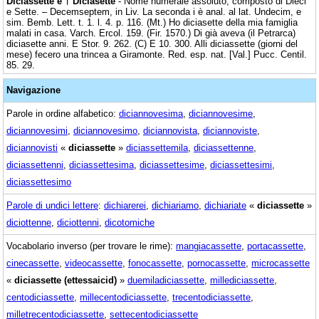
Diciassette e † Diciasette
- Nome numerale assoluto, composto di Dieci
e Sette. – Decemseptem, in Liv. La seconda i è anal. al lat. Undecim, e
sim. Bemb. Lett. t. 1. l. 4. p. 116. (Mt.) Ho diciasette della mia famiglia
malati in casa. Varch. Ercol. 159. (Fir. 1570.) Di già aveva (il Petrarca)
diciasette anni. E Stor. 9. 262. (C) E 10. 300. Alli diciassette (giorni del
mese) fecero una trincea a Giramonte. Red. esp. nat. [Val.] Pucc. Centil.
85. 29.
Navigazione
Parole in ordine alfabetico:
diciannovesima
,
diciannovesime
,
diciannovesimi
,
diciannovesimo
,
diciannovista
,
diciannoviste
,
diciannovisti
«
diciassette
»
diciassettemila
,
diciassettenne
,
diciassettenni
,
diciassettesima
,
diciassettesime
,
diciassettesimi
,
diciassettesimo
Parole di undici lettere
:
dichiarerei
,
dichiariamo
,
dichiariate
«
diciassette
»
diciottenne
,
diciottenni
,
dicotomiche
Vocabolario inverso (per trovare le rime):
mangiacassette
,
portacassette
,
cinecassette
,
videocassette
,
fonocassette
,
pornocassette
,
microcassette
«
diciassette (ettessaicid)
»
duemiladiciassette
,
millediciassette
,
centodiciassette
,
millecentodiciassette
,
trecentodiciassette
,
milletrecentodiciassette
,
settecentodiciassette