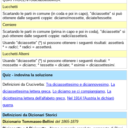
Lucchetti
Scartando le parti in comune (in coda e poi in capo), "diciassette" si può
ottenere dalle seguenti coppie: diciamo/mossette, diciate/tessette.
Cerniere
Scartando le parti in comune (prima in capo e poi in coda), "diciassette" si
può ottenere dalle seguenti coppie: radici/assetterà.
Usando "diciassette" (*) si possono ottenere i seguenti risultati: assetterà
* =
radici
; * radici =
assetterà
.
Lucchetti Alterni
Usando "diciassette" (*) si possono ottenere i seguenti risultati: *
mossette =
diciamo
; * tessette =
diciate
; * esimie =
diciassettesimi
.
Quiz - indovina la soluzione
Definizioni da Cruciverba:
Tra diciassettesimo e diciannovesimo
,
La
diciassettesima lettera greca
,
Lo diciamo se ci compiangiamo
,
La
diciottesima lettera dell'alfabeto greco
,
Nel 1914 l'Austria le dichiarò
guerra
.
Definizioni da Dizionari Storici
Dizionario Tommaseo-Bellini
del 1865-1879