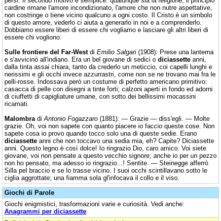
persi. Il secondo motivo è semplice: qualunque sia la religione, il principio
cardine rimane l'amore incondizionato, l'amore che non nutre aspettative,
non costringe o tiene vicino qualcuno a ogni costo. Il Cristo è un simbolo
di questo amore, vederlo ci aiuta a generarlo in noi e a comprenderlo.
Dobbiamo essere liberi di essere chi vogliamo e lasciare gli altri liberi di
essere chi vogliono.
Sulle frontiere del Far-West
di
Emilio Salgari
(1908): Prese una lanterna
e s'avvicinò all'indiano. Era un bel giovane di sedici o
diciassette
anni,
dalla tinta assai chiara, tanto da crederlo un meticcio, coi capelli lunghi e
nerissimi e gli occhi invece azzurrastri, come non se ne trovano mai fra le
pelli-rosse. Indossava però un costume di perfetto americano primitivo:
casacca di pelle con disegni a tinte forti; calzoni aperti in fondo ed adorni
di ciuffetti di capigliature umane, con sotto dei bellissimi mocassini
ricamati.
Malombra
di
Antonio Fogazzaro
(1881): — Grazie — diss'egli. — Molte
grazie. Oh, voi non sapete con quanto piacere io faccio queste cose. Non
sapete cosa io provo quando tocco solo una di queste sedie. Erano
diciassette
anni che non toccavo una sedia mia, eh? Capite? Diciassette
anni. Questo legno è così dolce! Io ringrazio Dio, caro amico. Voi siete
giovane, voi non pensate a questo vecchio signore; anche io per un pezzo
non ho pensato, ma adesso io ringrazio...! Sentite. — Steinegge afferrò
Silla pel braccio e se lo trasse vicino. I suoi occhi scintillavano sotto le
ciglia aggrottate; una fiamma sola gl'infocava il collo e il viso.
Giochi di Parole
Giochi enigmistici, trasformazioni varie e curiosità. Vedi anche:
Anagrammi per diciassette