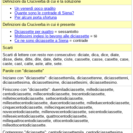
Definizioni da Cruciverba di cui è la soluzione
Un venerdì poco gradito
Quante sono le contrade di Siena?
Per alcuni porta sfortuna
Definizioni da Cruciverba in cui è presente
Diciassette per quattro
= sessantotto
Moltissimi inglesi lo bevono alle diciassette
= tè
Ce ne sono diciassette a Siena
= contrade
Scarti
Scarti di lettere con resto non consecutivo: diciate, dica, dice, diate,
disse, diete, ditte, dite, date, dette, ciste, cassette, casse, casette, case,
caste, cast, catte, aste, atte, sete.
Parole con "diciassette"
Iniziano con "diciassette": diciassettemila, diciassettenne, diciassettenni,
diciassettesima, diciassettesime, diciassettesimi, diciassettesimo.
Finiscono con "diciassette": duemiladiciassette, millediciassette,
centodiciassette, millecentodiciassette, trecentodiciassette,
milletrecentodiciassette, settecentodiciassette,
millesettecentodiciassette, duecentodiciassette, milleduecentodiciassette,
cinquecentodiciassette, millecinquecentodiciassette,
novecentodiciassette, millenovecentodiciassette, seicentodiciassette,
milleseicentodiciassette, quattrocentodiciassette,
millequattrocentodiciassette, ottocentodiciassette,
milleottocentodiciassette.
Contengono "diciassette": centodiciassettemila, centodiciassettesima,