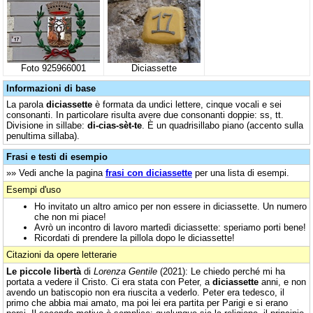
Foto 925966001
Diciassette
Informazioni di base
La parola
diciassette
è formata da undici lettere, cinque vocali e sei
consonanti. In particolare risulta avere due consonanti doppie: ss, tt.
Divisione in sillabe:
di-cias-sèt-te
. È un quadrisillabo piano (accento sulla
penultima sillaba).
Frasi e testi di esempio
»» Vedi anche la pagina
frasi con diciassette
per una lista di esempi.
Esempi d'uso
Ho invitato un altro amico per non essere in diciassette. Un numero
che non mi piace!
Avrò un incontro di lavoro martedì diciassette: speriamo porti bene!
Ricordati di prendere la pillola dopo le diciassette!
Citazioni da opere letterarie
Le piccole libertà
di
Lorenza Gentile
(2021): Le chiedo perché mi ha
portata a vedere il Cristo. Ci era stata con Peter, a
diciassette
anni, e non
avendo un batiscopio non era riuscita a vederlo. Peter era tedesco, il
primo che abbia mai amato, ma poi lei era partita per Parigi e si erano