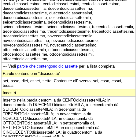
centodiciassettesime, centodiciassettesimi, centodiciassettesimo,
duecentodiciassettemila, duecentodiciassettesima,
duecentodiciassettesime, duecentodiciassettesimi,
duecentodiciassettesimo, seicentodiciassettemila,
seicentodiciassettesima, seicentodiciassettesime,
seicentodiciassettesimi, seicentodiciassettesimo, trecentodiciassettemila,
trecentodiciassettesima, trecentodiciassettesime, trecentodiciassettesimi,
trecentodiciassettesimo, novecentodiciassettemila,
novecentodiciassettesima, novecentodiciassettesime,
novecentodiciassettesimi, novecentodiciassettesimo,
ottocentodiciassettemila, ottocentodiciassettesima,
ottocentodiciassettesime, ottocentodiciassettesimi,
ottocentodiciassettesimo, ...
»» Vedi
parole che contengono diciassette
per la lista completa
Parole contenute in "diciassette"
set, asse, dici, asset, sette. Contenute all'inverso: sai, essa, essai,
tessa.
Incastri
Inserito nella parola centomila dà CENTOdiciassetteMILA; in
duecentomila dà DUECENTOdiciassetteMILA; in seicentomila dà
SEICENTOdiciassetteMILA; in trecentomila dà
TRECENTOdiciassetteMILA; in novecentomila dà
NOVECENTOdiciassetteMILA; in ottocentomila dà
OTTOCENTOdiciassetteMILA; in settecentomila dà
SETTECENTOdiciassetteMILA; in cinquecentomila dà
CINQUECENTOdiciassetteMILA; in quattrocentomila dà
QUATTROCENTOdiciassetteMILA.