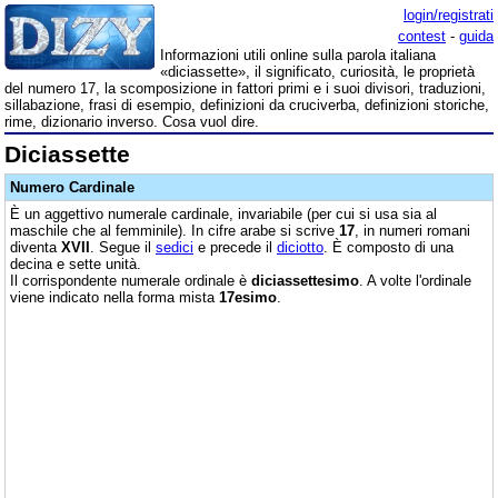
login/registrati
contest
-
guida
Informazioni utili online sulla parola italiana
«diciassette», il significato, curiosità, le proprietà
del numero 17, la scomposizione in fattori primi e i suoi divisori, traduzioni,
sillabazione, frasi di esempio, definizioni da cruciverba, definizioni storiche,
rime, dizionario inverso. Cosa vuol dire.
Diciassette
Numero Cardinale
È un aggettivo numerale cardinale, invariabile (per cui si usa sia al
maschile che al femminile). In cifre arabe si scrive
17
, in numeri romani
diventa
XVII
. Segue il
sedici
e precede il
diciotto
. È composto di una
decina e sette unità.
Il corrispondente numerale ordinale è
diciassettesimo
. A volte l'ordinale
viene indicato nella forma mista
17esimo
.