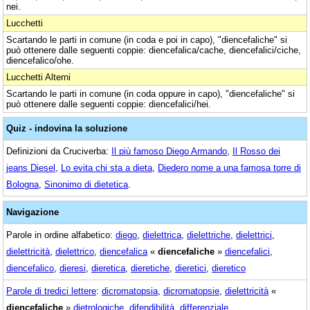
nei.
Lucchetti
Scartando le parti in comune (in coda e poi in capo), "diencefaliche" si
può ottenere dalle seguenti coppie: diencefalica/cache, diencefalici/ciche,
diencefalico/ohe.
Lucchetti Alterni
Scartando le parti in comune (in coda oppure in capo), "diencefaliche" si
può ottenere dalle seguenti coppie: diencefalici/hei.
Quiz - indovina la soluzione
Definizioni da Cruciverba:
Il più famoso Diego Armando
,
Il Rosso dei
jeans Diesel
,
Lo evita chi sta a dieta
,
Diedero nome a una famosa torre di
Bologna
,
Sinonimo di dietetica
.
Navigazione
Parole in ordine alfabetico:
diego
,
dielettrica
,
dielettriche
,
dielettrici
,
dielettricità
,
dielettrico
,
diencefalica
«
diencefaliche
»
diencefalici
,
diencefalico
,
dieresi
,
dieretica
,
dieretiche
,
dieretici
,
dieretico
Parole di tredici lettere
:
dicromatopsia
,
dicromatopsie
,
dielettricità
«
diencefaliche
»
dietrologiche
,
difendibilità
,
differenziale