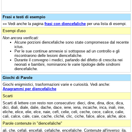
Frasi e testi di esempio
»» Vedi anche la pagina
frasi con diencefaliche
per una lista di esempi.
Esempi d'uso
Non ancora verificati:
Alcune porzioni diencefaliche sono state compromesse dal recente
ictus.
Per le sue continue amnesie si sottopose ad un controllo e gli
riscontrarono delle lesioni diencefaliche.
Durante il convegno i medici, parlando del difetto di crescita nei
neonati e bambini, nominarono le varie tipologie delle sindromi
diencefaliche.
Giochi di Parole
Giochi enigmistici, trasformazioni varie e curiosità. Vedi anche:
Anagrammi per diencefaliche
Scarti
Scarti di lettere con resto non consecutivo: dieci, dine, dina, dice, dica,
dici, diali, diale, dalie, dache, dace, iene, iena, incaiche, inca, inali, inie,
eliche, elice, elie, elce, naie, cefi, celie, celi, ceche, cece, calice, calie,
cali, calce, cale, caie, cache, cliché, clic, ciche, falce, alice, alche, alce.
Parole contenute in "diencefaliche"
ali, che, cefali, encefali, cefaliche, encefaliche. Contenute all'inverso: ila,