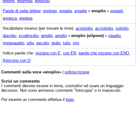
enormi
,
enormità
,
enostosi
Parole di sette lettere
:
enologo
,
enoplia
,
enoplie
«
enoplio
»
enopoli
,
enoteca
,
enotera
Vocabolario inverso (per trovare le rime):
acrostolio
,
acciottolio
,
sottolio
,
diavolio
,
scodinzolio
,
ampliò
,
amplio
«
enoplio (oilpone)
»
nauplio
,
metanauplio
,
urlio
,
peculio
,
giulio
,
tulio
,
mio
Indice parole che:
iniziano con E
,
con EN
,
parole che iniziano con ENO
,
finiscono con O
Commenti sulla voce «enoplio»
|
sottoscrizione
Scrivi un commento
I commenti devono essere in tema, costruttivi ed usare un linguaggio
decoroso. Non sono ammessi commenti "fotocopia" o in maiuscolo.
Per inserire un commento effettua il
login
.