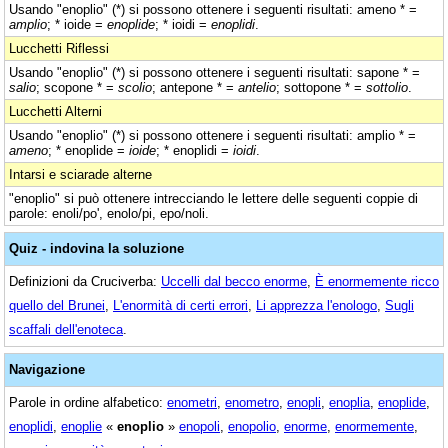
Usando "enoplio" (*) si possono ottenere i seguenti risultati: ameno * =
amplio
; * ioide =
enoplide
; * ioidi =
enoplidi
.
Lucchetti Riflessi
Usando "enoplio" (*) si possono ottenere i seguenti risultati: sapone * =
salio
; scopone * =
scolio
; antepone * =
antelio
; sottopone * =
sottolio
.
Lucchetti Alterni
Usando "enoplio" (*) si possono ottenere i seguenti risultati: amplio * =
ameno
; * enoplide =
ioide
; * enoplidi =
ioidi
.
Intarsi e sciarade alterne
"enoplio" si può ottenere intrecciando le lettere delle seguenti coppie di
parole: enoli/po', enolo/pi, epo/noli.
Quiz - indovina la soluzione
Definizioni da Cruciverba:
Uccelli dal becco enorme
,
È enormemente ricco
quello del Brunei
,
L'enormità di certi errori
,
Li apprezza l'enologo
,
Sugli
scaffali dell'enoteca
.
Navigazione
Parole in ordine alfabetico:
enometri
,
enometro
,
enopli
,
enoplia
,
enoplide
,
enoplidi
,
enoplie
«
enoplio
»
enopoli
,
enopolio
,
enorme
,
enormemente
,