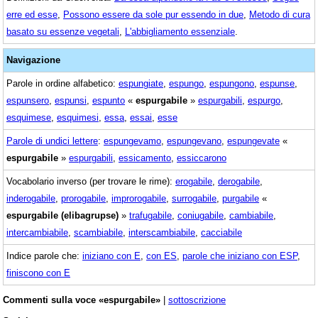
erre ed esse
,
Possono essere da sole pur essendo in due
,
Metodo di cura
basato su essenze vegetali
,
L'abbigliamento essenziale
.
Navigazione
Parole in ordine alfabetico:
espungiate
,
espungo
,
espungono
,
espunse
,
espunsero
,
espunsi
,
espunto
«
espurgabile
»
espurgabili
,
espurgo
,
esquimese
,
esquimesi
,
essa
,
essai
,
esse
Parole di undici lettere
:
espungevamo
,
espungevano
,
espungevate
«
espurgabile
»
espurgabili
,
essicamento
,
essiccarono
Vocabolario inverso (per trovare le rime):
erogabile
,
derogabile
,
inderogabile
,
prorogabile
,
improrogabile
,
surrogabile
,
purgabile
«
espurgabile (elibagrupse)
»
trafugabile
,
coniugabile
,
cambiabile
,
intercambiabile
,
scambiabile
,
interscambiabile
,
cacciabile
Indice parole che:
iniziano con E
,
con ES
,
parole che iniziano con ESP
,
finiscono con E
Commenti sulla voce «espurgabile»
|
sottoscrizione