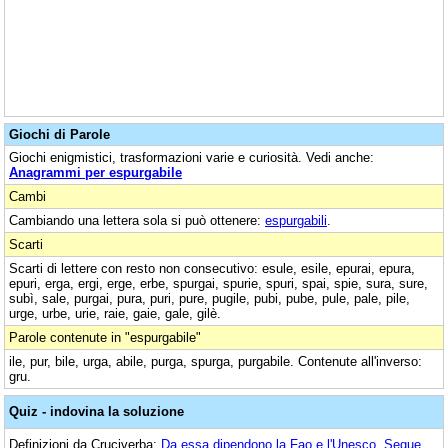
Giochi di Parole
Giochi enigmistici, trasformazioni varie e curiosità. Vedi anche:
Anagrammi per espurgabile
Cambi
Cambiando una lettera sola si può ottenere:
espurgabili
.
Scarti
Scarti di lettere con resto non consecutivo: esule, esile, epurai, epura,
epuri, erga, ergi, erge, erbe, spurgai, spurie, spuri, spai, spie, sura, sure,
subì, sale, purgai, pura, puri, pure, pugile, pubi, pube, pule, pale, pile,
urge, urbe, urie, raie, gaie, gale, gilè.
Parole contenute in "espurgabile"
ile, pur, bile, urga, abile, purga, spurga, purgabile. Contenute all'inverso:
gru.
Quiz - indovina la soluzione
Definizioni da Cruciverba:
Da essa dipendono la Fao e l'Unesco
,
Segue