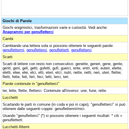
Giochi di Parole
Giochi enigmistici, trasformazioni varie e curiosità. Vedi anche:
Anagrammi per genufletterci
Cambi
Cambiando una lettera sola si possono ottenere le seguenti parole:
genuflettermi
,
genuflettersi
,
genufletterti
,
genuflettervi
.
Scarti
Scarti di lettere con resto non consecutivo: genette, generi, gene, gente,
genti, geni, geli, getti, gufetti, gufi, guerci, ente, entri, enti, euteri, elette,
eletti, elee, elei, elci, etti, eteri, etcì, nutri, nette, netti, neri, uteri, flettei,
fletti, fette, feti, ferì, feci, letti, lerci, teri.
Parole contenute in "genufletterci"
ter, lette, flette, fletterci. Contenute all'inverso: une, fune, rette.
Lucchetti
Scartando le parti in comune (in coda e poi in capo), "genufletterci" si può
ottenere dalle seguenti coppie: genuflettermi/mici.
Usando "genufletterci" (*) si possono ottenere i seguenti risultati: * citi =
genufletterti
.
Lucchetti Alterni