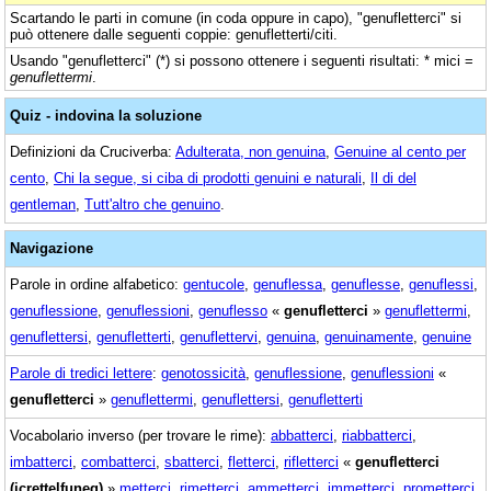
Scartando le parti in comune (in coda oppure in capo), "genufletterci" si
può ottenere dalle seguenti coppie: genufletterti/citi.
Usando "genufletterci" (*) si possono ottenere i seguenti risultati: * mici =
genuflettermi
.
Quiz - indovina la soluzione
Definizioni da Cruciverba:
Adulterata, non genuina
,
Genuine al cento per
cento
,
Chi la segue, si ciba di prodotti genuini e naturali
,
Il di del
gentleman
,
Tutt'altro che genuino
.
Navigazione
Parole in ordine alfabetico:
gentucole
,
genuflessa
,
genuflesse
,
genuflessi
,
genuflessione
,
genuflessioni
,
genuflesso
«
genufletterci
»
genuflettermi
,
genuflettersi
,
genufletterti
,
genuflettervi
,
genuina
,
genuinamente
,
genuine
Parole di tredici lettere
:
genotossicità
,
genuflessione
,
genuflessioni
«
genufletterci
»
genuflettermi
,
genuflettersi
,
genufletterti
Vocabolario inverso (per trovare le rime):
abbatterci
,
riabbatterci
,
imbatterci
,
combatterci
,
sbatterci
,
fletterci
,
rifletterci
«
genufletterci
(icrettelfuneg)
»
metterci
,
rimetterci
,
ammetterci
,
immetterci
,
prometterci
,