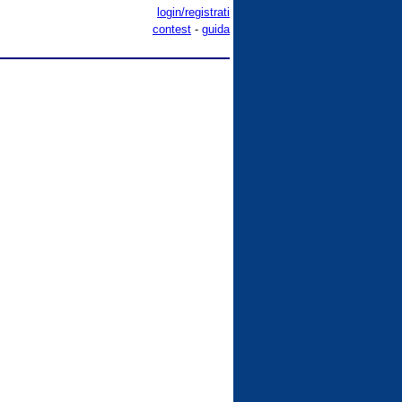
login/registrati
contest
-
guida