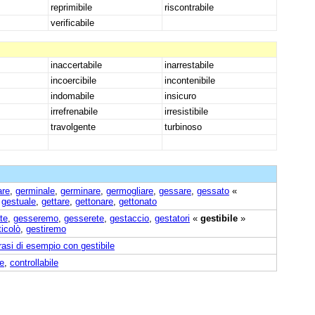
reprimibile
riscontrabile
verificabile
inaccertabile
inarrestabile
incoercibile
incontenibile
indomabile
insicuro
irrefrenabile
irresistibile
travolgente
turbinoso
are
,
germinale
,
germinare
,
germogliare
,
gessare
,
gessato
«
,
gestuale
,
gettare
,
gettonare
,
gettonato
te
,
gesseremo
,
gesserete
,
gestaccio
,
gestatori
«
gestibile
»
ticolò
,
gestiremo
rasi di esempio con gestibile
e
,
controllabile