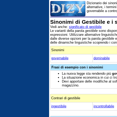
Dizionario dei sinoni
alternative, i termin
governabile a control
Sinonimi di Gestibile e i 
Vedi anche:
significato di gestibile
Le varianti della parola
gestibile
sono disponib
espressioni. Utilizzare alternative linguistic
dalle diverse opzioni per la parola
gestibile
e
delle dinamiche linguistiche scoprendo i cont
Sinonimi
governabile
dominabile
Frasi di esempio con i sinonimi
La nuova legge sta rendendo più
go
La situazione economica in cui ci t
Devi apportare delle modifiche al so
magazzino.
Contrari di gestibile
ingestibile
incontrollabile