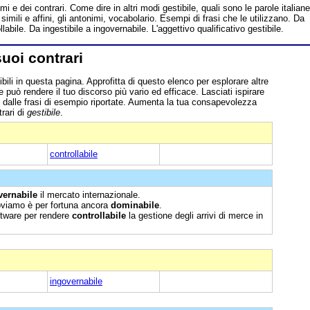
mi e dei contrari. Come dire in altri modi gestibile, quali sono le parole italiane
i simili e affini, gli antonimi, vocabolario. Esempi di frasi che le utilizzano. Da
labile. Da ingestibile a ingovernabile. L'aggettivo qualificativo gestibile.
suoi contrari
ili in questa pagina. Approfitta di questo elenco per esplorare altre
he può rendere il tuo discorso più vario ed efficace. Lasciati ispirare
 dalle frasi di esempio riportate. Aumenta la tua consapevolezza
rari di
gestibile
.
controllabile
vernabile
il mercato internazionale.
roviamo è per fortuna ancora
dominabile
.
ftware per rendere
controllabile
la gestione degli arrivi di merce in
ingovernabile