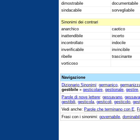
dimostrabile
documentabile
sindacabile
sorvegliabile
Sinonimi dei contrari
anarchico
caotico
inattendibile
incerto
incontrollato
indocile
inverificabile
invincibile
ribelle
trascinante
vorticoso
Navigazione
Dizionario Sinonimi
:
germanico
,
germanizz
gestibile
»
gesticolare
,
gestionale
,
gestire
Parole di nove lettere
:
gessavano
,
gessava
gestibili
,
gesticola
,
gesticoli
,
gesticolo
,
ges
Vedi anche:
Parole che terminano con E
,
F
Frasi con i sinonimi:
governabile
,
dominabil