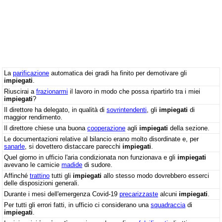
La
parificazione
automatica dei gradi ha finito per demotivare gli
impiegati
.
Riuscirai a
frazionarmi
il lavoro in modo che possa ripartirlo tra i miei
impiegati
?
Il direttore ha delegato, in qualità di
sovrintendenti
, gli
impiegati
di
maggior rendimento.
Il direttore chiese una buona
cooperazione
agli
impiegati
della sezione.
Le documentazioni relative al bilancio erano molto disordinate e, per
sanarle
, si dovettero distaccare parecchi
impiegati
.
Quel giorno in ufficio l'aria condizionata non funzionava e gli
impiegati
avevano le camicie
madide
di sudore.
Affinché
trattino
tutti gli
impiegati
allo stesso modo dovrebbero esserci
delle disposizioni generali.
Durante i mesi dell'emergenza Covid-19
precarizzaste
alcuni
impiegati
.
Per tutti gli errori fatti, in ufficio ci considerano una
squadraccia
di
impiegati
.