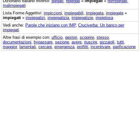
Dizionario italiano inverso:
piegati
,
ripiegati
«
impiegati
»
reimpiegati
,
malimpiegati
Lista Forme Aggettivi:
impiccioni
,
impiegabili
,
impiegata
,
impiegate
«
impiegati
»
impiegatizi
,
impiegatizia
,
impiegatizie
,
impietosa
Vedi anche:
Parole che iniziano con IMP
,
Cruciverba: Un banco per
impiegati
Altre frasi di esempio con:
ufficio
,
gestori
,
scoprire
,
stesso
,
documentazioni
,
bypassare
,
sezione
,
avere
,
riuscire
,
pizzaioli
,
tutti
,
maggior
,
lamentati
,
cercare
,
emergenza
,
profitti
,
incentivare
,
parificazione