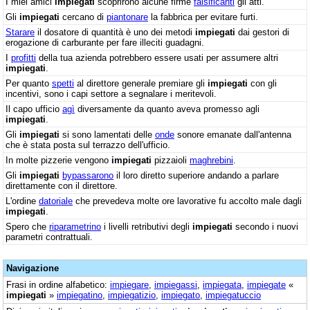
I miei amici
impiegati
scoprirono alcune firme
falsificanti
gli atti.
Gli
impiegati
cercano di
piantonare
la fabbrica per evitare furti.
Starare
il dosatore di quantità è uno dei metodi
impiegati
dai gestori di
erogazione di carburante per fare illeciti guadagni.
I
profitti
della tua azienda potrebbero essere usati per assumere altri
impiegati
.
Per quanto
spetti
al direttore generale premiare gli
impiegati
con gli
incentivi, sono i capi settore a segnalare i meritevoli.
Il capo ufficio
agì
diversamente da quanto aveva promesso agli
impiegati
.
Gli
impiegati
si sono lamentati delle
onde
sonore emanate dall'antenna
che è stata posta sul terrazzo dell'ufficio.
In molte pizzerie vengono
impiegati
pizzaioli
maghrebini
.
Gli
impiegati
bypassarono
il loro diretto superiore andando a parlare
direttamente con il direttore.
L'ordine
datoriale
che prevedeva molte ore lavorative fu accolto male dagli
impiegati
.
Spero che
riparametrino
i livelli retributivi degli
impiegati
secondo i nuovi
parametri contrattuali.
Navigazione
Frasi in ordine alfabetico:
impiegare
,
impiegassi
,
impiegata
,
impiegate
«
impiegati
»
impiegatino
,
impiegatizio
,
impiegato
,
impiegatuccio