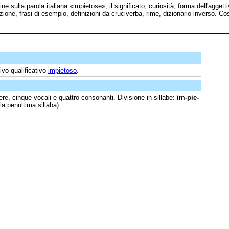
line sulla parola italiana «impietose», il significato, curiosità, forma dell'aggett
zione, frasi di esempio, definizioni da cruciverba, rime, dizionario inverso. Co
tivo qualificativo
impietoso
.
re, cinque vocali e quattro consonanti. Divisione in sillabe:
im-pie-
la penultima sillaba).