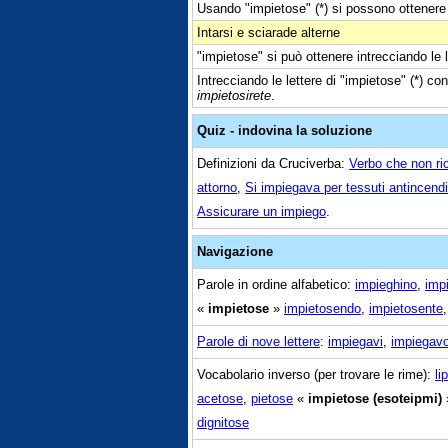
Usando "impietose" (*) si possono ottenere 
Intarsi e sciarade alterne
"impietose" si può ottenere intrecciando le l
Intrecciando le lettere di "impietose" (*) co
impietosirete
.
Quiz - indovina la soluzione
Definizioni da Cruciverba:
Verbo che non ric
attorno
,
Si impiegava per tessuti antincend
Assicurare un impiego
.
Navigazione
Parole in ordine alfabetico:
impieghino
,
imp
«
impietose
»
impietosendo
,
impietosente
Parole di nove lettere
:
impiegavi
,
impiegav
Vocabolario inverso (per trovare le rime):
li
acetose
,
pietose
«
impietose (esoteipmi)
dignitose