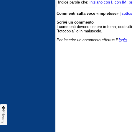
Indice parole che:
iniziano con I
,
con IM
,
p
Commenti sulla voce «impietose»
|
sottos
Scrivi un commento
I commenti devono essere in tema, costrut
"fotocopia" o in maiuscolo.
Per inserire un commento effettua il
login
.
Privacy