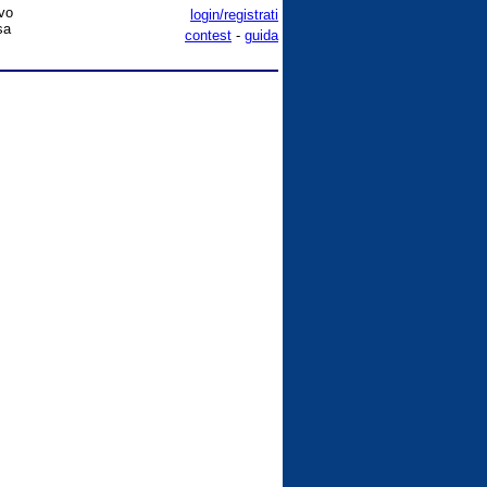
ivo
login/registrati
sa
contest
-
guida