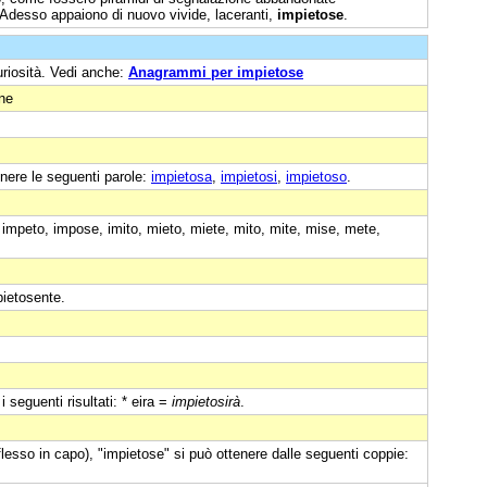
a. Adesso appaiono di nuovo vivide, laceranti,
impietose
.
uriosità. Vedi anche:
Anagrammi per impietose
one
nere le seguenti parole:
impietosa
,
impietosi
,
impietoso
.
: impeto, impose, imito, mieto, miete, mito, mite, mise, mete,
pietosente.
 seguenti risultati: * eira =
impietosirà
.
iflesso in capo), "impietose" si può ottenere dalle seguenti coppie: