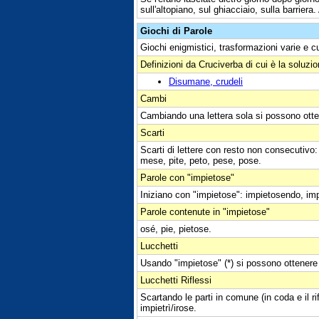
sull'altopiano, sul ghiacciaio, sulla barrier
Giochi di Parole
Giochi enigmistici, trasformazioni varie e c
Definizioni da Cruciverba di cui è la soluzi
Disumane, crudeli
Cambi
Cambiando una lettera sola si possono otte
Scarti
Scarti di lettere con resto non consecutivo
mese, pite, peto, pese, pose.
Parole con "impietose"
Iniziano con "impietose": impietosendo, im
Parole contenute in "impietose"
osé, pie, pietose.
Lucchetti
Usando "impietose" (*) si possono ottenere i
Lucchetti Riflessi
Scartando le parti in comune (in coda e il r
impietrì/irose.