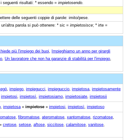
i seguenti risultati: * essendo =
impietosendo
.
ettere delle seguenti coppie di parole: imito/pese.
n un'altra parola si può ottenere: * sic =
impietosisce
; * irte =
hiede più l'impiego dei buoi
,
Impieghiamo un anno per girargli
io
,
Un lavoratore che non ha garanzie di stabilità per l'impiego
,
iegò
,
impiego
,
impiegucci
,
impieguccio
,
impietosa
,
impietosamente
,
impietosi
,
impietosì
,
impietosiamo
,
impietosiate
,
impietosii
o
,
impietosa
«
impietose
»
impietosi
,
impietosì
,
impietoso
pomatose
,
fibromatose
,
ateromatose
,
xantomatose
,
rizomatose
,
»
cretose
,
setose
,
aftose
,
siccitose
,
calamitose
,
vanitose
,