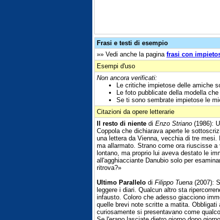
Frasi e testi di esempio
»» Vedi anche la pagina
frasi con impieto
Esempi d'uso
Non ancora verificati:
Le critiche impietose delle amiche s
Le foto pubblicate della modella ch
Se ti sono sembrate impietose le mie c
Citazioni da opere letterarie
Il resto di niente
di
Enzo Striano
(1986): Un
Coppola che dichiarava aperte le sottoscrizi
una lettera da Vienna, vecchia di tre mesi
ma allarmato. Strano come ora riuscisse a v
lontano, ma proprio lui aveva destato le i
all'agghiacciante Danubio solo per esamina
ritrova?»
Ultimo Parallelo
di
Filippo Tuena
(2007): S
leggere i diari. Qualcun altro sta ripercorren
infausto. Coloro che adesso giacciono immobi
quelle brevi note scritte a matita. Obbligati
curiosamente si presentavano come qualco
Se l'erano lasciate dietro giorno dopo gior