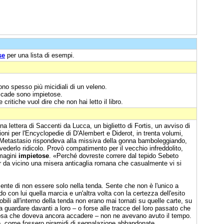
se
per una lista di esempi.
ono spesso più micidiali di un veleno.
e cade sono impietose.
ritiche vuol dire che non hai letto il libro.
a lettera di Saccenti da Lucca, un biglietto di Fortis, un avviso di
oni per l'Encyclopedie di D'Alembert e Diderot, in trenta volumi,
. Metastasio rispondeva alla missiva della gonna bamboleggiando,
ederlo ridicolo. Provò compatimento per il vecchio infreddolito,
mmagini
impietose
. «Perché dovreste correre dal tepido Sebeto
r da vicino una misera anticaglia romana che casualmente vi si
ente di non essere solo nella tenda. Sente che non è l'unico a
do con lui quella marcia e un'altra volta con la certezza dell'esito
li all'interno della tenda non erano mai tornati su quelle carte, su
 a guardare davanti a loro – o forse alle tracce del loro passato che
sa che doveva ancora accadere – non ne avevano avuto il tempo.
no, come fossero piramidi di segnalazione abbandonate