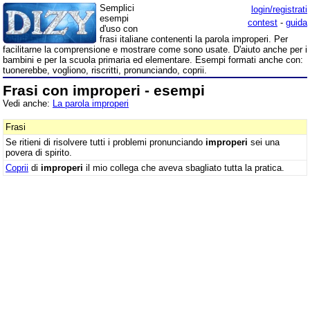
Semplici
login/registrati
esempi
contest
-
guida
d'uso con
frasi italiane contenenti la parola improperi. Per
facilitarne la comprensione e mostrare come sono usate. D'aiuto anche per i
bambini e per la scuola primaria ed elementare. Esempi formati anche con:
tuonerebbe, vogliono, riscritti, pronunciando, coprii.
Frasi con improperi - esempi
Vedi anche:
La parola improperi
Frasi
Se ritieni di risolvere tutti i problemi pronunciando
improperi
sei una
povera di spirito.
Coprii
di
improperi
il mio collega che aveva sbagliato tutta la pratica.