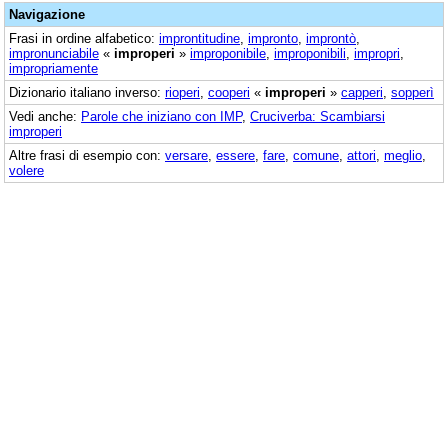
Navigazione
Frasi in ordine alfabetico:
improntitudine
,
impronto
,
improntò
,
impronunciabile
«
improperi
»
improponibile
,
improponibili
,
impropri
,
impropriamente
Dizionario italiano inverso:
rioperi
,
cooperi
«
improperi
»
capperi
,
sopperì
Vedi anche:
Parole che iniziano con IMP
,
Cruciverba: Scambiarsi
improperi
Altre frasi di esempio con:
versare
,
essere
,
fare
,
comune
,
attori
,
meglio
,
volere