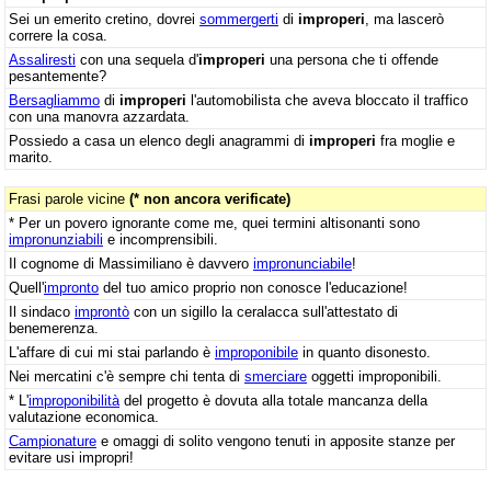
Sei un emerito cretino, dovrei
sommergerti
di
improperi
, ma lascerò
correre la cosa.
Assaliresti
con una sequela d'
improperi
una persona che ti offende
pesantemente?
Bersagliammo
di
improperi
l'automobilista che aveva bloccato il traffico
con una manovra azzardata.
Possiedo a casa un elenco degli anagrammi di
improperi
fra moglie e
marito.
Frasi parole vicine
(* non ancora verificate)
* Per un povero ignorante come me, quei termini altisonanti sono
impronunziabili
e incomprensibili.
Il cognome di Massimiliano è davvero
impronunciabile
!
Quell'
impronto
del tuo amico proprio non conosce l'educazione!
Il sindaco
improntò
con un sigillo la ceralacca sull'attestato di
benemerenza.
L'affare di cui mi stai parlando è
improponibile
in quanto disonesto.
Nei mercatini c'è sempre chi tenta di
smerciare
oggetti improponibili.
* L'
improponibilità
del progetto è dovuta alla totale mancanza della
valutazione economica.
Campionature
e omaggi di solito vengono tenuti in apposite stanze per
evitare usi impropri!