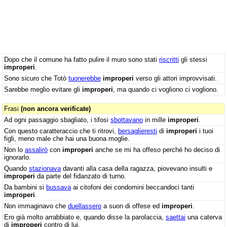
Dopo che il comune ha fatto pulire il muro sono stati
riscritti
gli stessi
improperi
.
Sono sicuro che Totò
tuonerebbe
improperi
verso gli attori improvvisati.
Sarebbe meglio evitare gli
improperi
, ma quando ci vogliono ci vogliono.
Frasi
(non ancora verificate)
Ad ogni passaggio sbagliato, i tifosi
sbottavano
in mille
improperi
.
Con questo caratteraccio che ti ritrovi,
bersaglieresti
di
improperi
i tuoi
figli, meno male che hai una buona moglie.
Non lo
assalirò
con
improperi
anche se mi ha offeso perché ho deciso di
ignorarlo.
Quando
stazionava
davanti alla casa della ragazza, piovevano insulti e
improperi
da parte del fidanzato di turno.
Da bambini si
bussava
ai citofoni dei condomini beccandoci tanti
improperi
.
Non immaginavo che
duellassero
a suon di offese ed
improperi
.
Ero già molto arrabbiato e, quando disse la parolaccia,
saettai
una caterva
di
improperi
contro di lui.