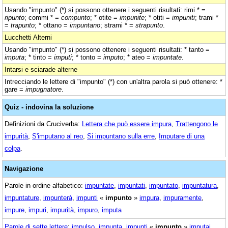
Usando "impunto" (*) si possono ottenere i seguenti risultati: rimi * =
ripunto
; commi * =
compunto
; * otite =
impunite
; * otiti =
impuniti
; trami *
=
trapunto
; * ottano =
impuntano
; strami * =
strapunto
.
Lucchetti Alterni
Usando "impunto" (*) si possono ottenere i seguenti risultati: * tanto =
imputa
; * tinto =
imputi
; * tonto =
imputo
; * ateo =
impuntate
.
Intarsi e sciarade alterne
Intrecciando le lettere di "impunto" (*) con un'altra parola si può ottenere: *
gare =
impugnatore
.
Quiz - indovina la soluzione
Definizioni da Cruciverba:
Lettera che può essere impura
,
Trattengono le
impurità
,
S'imputano al reo
,
Si impuntano sulla erre
,
Imputare di una
colpa
.
Navigazione
Parole in ordine alfabetico:
impuntate
,
impuntati
,
impuntato
,
impuntatura
,
impuntature
,
impunterà
,
impunti
«
impunto
»
impura
,
impuramente
,
impure
,
impuri
,
impurità
,
impuro
,
imputa
Parole di sette lettere
:
impulso
,
impunta
,
impunti
«
impunto
»
imputai
,