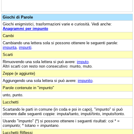
Giochi di Parole
Giochi enigmistici, trasformazioni varie e curiosità. Vedi anche:
Anagrammi per impunto
Cambi
Cambiando una lettera sola si possono ottenere le seguenti parole:
impunta
,
impunti
.
Scarti
Rimuovendo una sola lettera si può avere:
imputo
.
Altri scarti con resto non consecutivo: munto, muto.
Zeppe (e aggiunte)
Aggiungendo una sola lettera si può avere:
impunito
.
Parole contenute in "impunto"
unto, punto.
Lucchetti
Scartando le parti in comune (in coda e poi in capo), "impunto" si può
ottenere dalle seguenti coppie: imputa/tanto, imputi/tinto, imputo/tonto.
Usando "impunto" (*) si possono ottenere i seguenti risultati: coi * =
compunto
; * totano =
impuntano
.
Lucchetti Riflessi