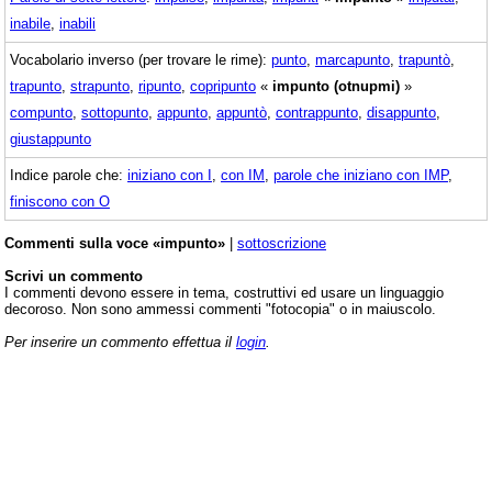
inabile
,
inabili
Vocabolario inverso (per trovare le rime):
punto
,
marcapunto
,
trapuntò
,
trapunto
,
strapunto
,
ripunto
,
copripunto
«
impunto (otnupmi)
»
compunto
,
sottopunto
,
appunto
,
appuntò
,
contrappunto
,
disappunto
,
giustappunto
Indice parole che:
iniziano con I
,
con IM
,
parole che iniziano con IMP
,
finiscono con O
Commenti sulla voce «impunto»
|
sottoscrizione
Scrivi un commento
I commenti devono essere in tema, costruttivi ed usare un linguaggio
decoroso. Non sono ammessi commenti "fotocopia" o in maiuscolo.
Per inserire un commento effettua il
login
.