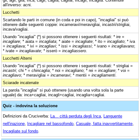
gli, agli, glia, inca, cagli, caglia, cagliai, incagli, incaglia. Contenute
all'inverso: acni.
Lucchetti
Scartando le parti in comune (in coda e poi in capo), "incagliai" si può
ottenere dalle seguenti coppie: incameravi/meravigliai, incastri/strigliai,
incava/vagliai.
Usando "incagliai" (*) si possono ottenere i seguenti risultati: * ire =
incagliare
; * aiata =
incagliata
; * aiate =
incagliate
; * ito =
incagliato
; * iva
=
incagliava
; * ivi =
incagliavi
; * issi =
incagliassi
; * ivano =
incagliavano
;
* ivate =
incagliavate
; * isserò =
incagliassero
.
Lucchetti Alterni
Usando "incagliai" (*) si possono ottenere i seguenti risultati: * strigliai =
incastri
; chi * =
chincaglia
; * noi =
incagliano
; * rei =
incagliare
; * voi =
incagliavo
; * meravigliai =
incameravi
; * mentii =
incagliamenti
.
Sciarade incatenate
La parola "incagliai" si può ottenere (usando una volta sola la parte
uguale) da: inca+cagliai, incagli+cagliai, incaglia+cagliai.
Quiz - indovina la soluzione
Definizioni da Cruciverba:
La... città perduta degli Inca
,
Languente
nell'inazione
,
Incagliare nel bassofondo
,
Casuale, fatta inavvertitamente
,
Incagliate sul fondo
.