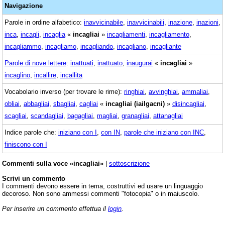
Navigazione
Parole in ordine alfabetico:
inavvicinabile
,
inavvicinabili
,
inazione
,
inazioni
,
inca
,
incagli
,
incaglia
«
incagliai
»
incagliamenti
,
incagliamento
,
incagliammo
,
incagliamo
,
incagliando
,
incagliano
,
incagliante
Parole di nove lettere
:
inattuati
,
inattuato
,
inaugurai
«
incagliai
»
incaglino
,
incallire
,
incallita
Vocabolario inverso (per trovare le rime):
ringhiai
,
avvinghiai
,
ammaliai
,
obliai
,
abbagliai
,
sbagliai
,
cagliai
«
incagliai (iailgacni)
»
disincagliai
,
scagliai
,
scandagliai
,
bagagliai
,
magliai
,
granagliai
,
attanagliai
Indice parole che:
iniziano con I
,
con IN
,
parole che iniziano con INC
,
finiscono con I
Commenti sulla voce «incagliai»
|
sottoscrizione
Scrivi un commento
I commenti devono essere in tema, costruttivi ed usare un linguaggio
decoroso. Non sono ammessi commenti "fotocopia" o in maiuscolo.
Per inserire un commento effettua il
login
.