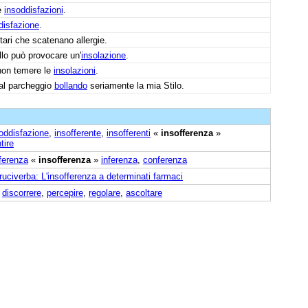
ie
insoddisfazioni
.
disfazione
.
ari che scatenano allergie.
lo può provocare un'
insolazione
.
 non temere le
insolazioni
.
dal parcheggio
bollando
seriamente la mia Stilo.
oddisfazione
,
insofferente
,
insofferenti
«
insofferenza
»
tire
ferenza
«
insofferenza
»
inferenza
,
conferenza
ruciverba: L'insofferenza a determinati farmaci
,
discorrere
,
percepire
,
regolare
,
ascoltare