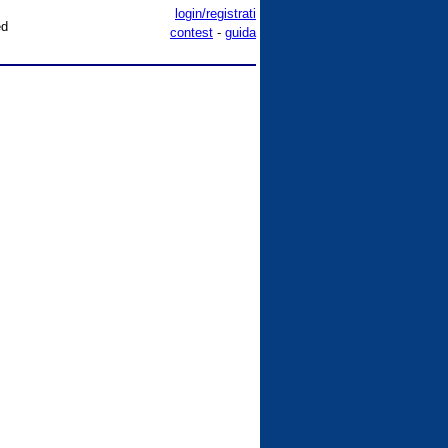
login/registrati
ed
contest
-
guida