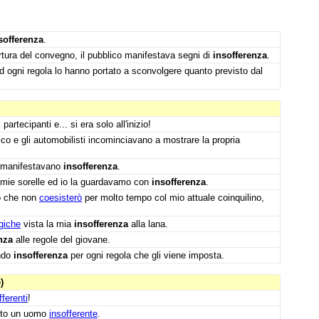
sofferenza
.
rtura del convegno, il pubblico manifestava segni di
insofferenza
.
 ogni regola lo hanno portato a sconvolgere quanto previsto dal
partecipanti e... si era solo all'inizio!
fico e gli automobilisti incominciavano a mostrare la propria
ti manifestavano
insofferenza
.
e mie sorelle ed io la guardavamo con
insofferenza
.
o che non
coesisterò
per molto tempo col mio attuale coinquilino,
rgiche
vista la mia
insofferenza
alla lana.
nza
alle regole del giovane.
ando
insofferenza
per ogni regola che gli viene imposta.
)
fferenti
!
ento un uomo
insofferente
.