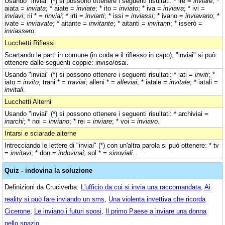
Usando "inviai" (*) si possono ottenere i seguenti risultati: * ire =
inviare
; *
aiata =
inviata
; * aiate =
inviate
; * ito =
inviato
; * iva =
inviava
; * ivi =
inviavi
; rii * =
rinviai
; * irti =
inviarti
; * issi =
inviassi
; * ivano =
inviavano
; *
ivate =
inviavate
; * aitante =
invitante
; * aitanti =
invitanti
; * isserò =
inviassero
.
Lucchetti Riflessi
Scartando le parti in comune (in coda e il riflesso in capo), "inviai" si può
ottenere dalle seguenti coppie: inviso/osai.
Usando "inviai" (*) si possono ottenere i seguenti risultati: * iati =
inviti
; *
iato =
invito
; trani * =
traviai
; alleni * =
alleviai
; * iatale =
invitale
; * iatali =
invitali
.
Lucchetti Alterni
Usando "inviai" (*) si possono ottenere i seguenti risultati: * archiviai =
inarchi
; * noi =
inviano
; * rei =
inviare
; * voi =
inviavo
.
Intarsi e sciarade alterne
Intrecciando le lettere di "inviai" (*) con un'altra parola si può ottenere: * tv
=
invitavi
; * don =
indovinai
; sol * =
sinoviali
.
Quiz - indovina la soluzione
Definizioni da Cruciverba:
L'ufficio da cui si invia una raccomandata
,
Ai
reality si può fare inviando un sms
,
Una violenta invettiva che ricorda
Cicerone
,
Le inviano i futuri sposi
,
Il primo Paese a inviare una donna
nello spazio
.