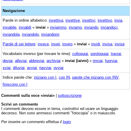
Navigazione
Parole in ordine alfabetico:
invettiva
,
invettive
,
invettivi
,
invettivo
,
invia
,
inviabile
,
inviabili
«
inviai
»
inviammo
,
inviamo
,
inviando
,
inviandoci
,
inviandola
,
inviandolo
,
inviandomi
Parole di sei lettere
:
invece
,
inveii
,
invero
«
inviai
»
invidi
,
invisa
,
invise
Vocabolario inverso (per trovare le rime):
colloquiai
,
sproloquiai
,
traviai
,
deviai
,
alleviai
,
abbreviai
,
archiviai
«
inviai (iaivni)
»
rinviai
,
fuorviai
,
sviai
,
diluviai
,
avviai
,
riavviai
,
ovviai
Indice parole che:
iniziano con I
,
con IN
,
parole che iniziano con INV
,
finiscono con I
Commenti sulla voce «inviai»
|
sottoscrizione
Scrivi un commento
I commenti devono essere in tema, costruttivi ed usare un linguaggio
decoroso. Non sono ammessi commenti "fotocopia" o in maiuscolo.
Per inserire un commento effettua il
login
.