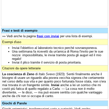
Frasi e testi di esempio
»» Vedi anche la pagina
frasi con inviai
per una lista di esempi.
Esempi d'uso
Inviai l'obiettivo al laboratorio tecnico perché sovraesponeva.
Una settimana fa ricevetti da un'amica di Roma l'invito per le sue
nozze: impossibilitata, le inviai tramite posta gli auguri ed il mio
regalo!
Inviai il plico tramite il servizio di posta prioritaria.
Citazioni da opere letterarie
La coscienza di Zeno
di
Italo Svevo
(1923): Sentii finalmente anche il
bisogno di usare un riguardo alla povera vecchia signora che certamente
nel corso della sua vita e per quanto poco fortunata fosse stata, non s'era
mai trovata in un frangente simile.
Inviai
anche a lei un sorriso che mi
costò più fatica di quello regalato a Carla: — La cosa non è molto
divertente, — le dissi, — ma può essere sentita con qualche vantaggio
anche da chi non si occupa di canto.
Giochi di Parole
Giochi enigmistici, trasformazioni varie e curiosità. Vedi anche: