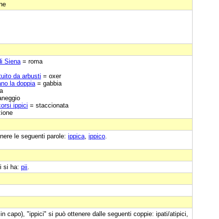
one
di Siena
= roma
tuito da arbusti
= oxer
tano la doppia
= gabbia
la
neggio
rsi ippici
= staccionata
zione
nere le seguenti parole:
ippica
,
ippico
.
i si ha:
pii
.
n capo), "ippici" si può ottenere dalle seguenti coppie: ipati/atipici,