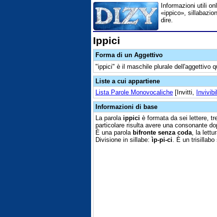
Informazioni utili onl
«ippico», sillabazio
dire.
Ippici
Forma di un Aggettivo
"ippici" è il maschile plurale dell'aggettivo q
Liste a cui appartiene
Lista Parole Monovocaliche
[Invitti,
Invivibil
Informazioni di base
La parola
ippici
è formata da sei lettere, tr
particolare risulta avere una consonante do
È una parola
bifronte senza coda
, la lett
Divisione in sillabe:
ìp-pi-ci
. È un trisillabo