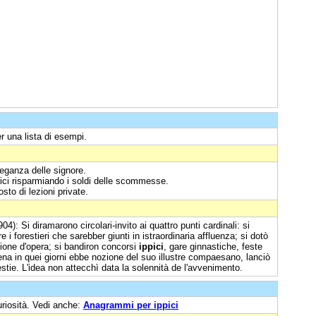
r una lista di esempi.
leganza delle signore.
ici risparmiando i soldi delle scommesse.
osto di lezioni private.
04): Si diramarono circolari-invito ai quattro punti cardinali: si
 i forestieri che sarebber giunti in istraordinaria affluenza; si dotò
ione d'opera; si bandiron concorsi
ippici
, gare ginnastiche, feste
ena in quei giorni ebbe nozione del suo illustre compaesano, lanciò
estie. L'idea non attecchì data la solennità de l'avvenimento.
uriosità. Vedi anche:
Anagrammi per ippici