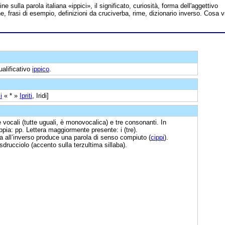
ine sulla parola italiana «ippici», il significato, curiosità, forma dell'aggettivo
ne, frasi di esempio, definizioni da cruciverba, rime, dizionario inverso. Cosa v
ualificativo
ippico
.
i
« * »
Ipriti
, Iridi]
e vocali (tutte uguali, è monovocalica) e tre consonanti. In
ppia: pp. Lettera maggiormente presente: i (tre).
ura all’inverso produce una parola di senso compiuto (
cippi
).
 sdrucciolo (accento sulla terzultima sillaba).