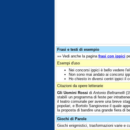
Frasi e testi di esempio
»» Vedi anche la pagina
frasi con ippici
pe
Esempi d'uso
Nei concorsi ippici è bello vedere l'e
Non sono mai andato ai concorsi ipp
Ho chiesto in diversi centri ippici il c
Citazioni da opere letterarie
Gli Uomini Rossi
di
Antonio Beltramelli
(19
stabilì un programma di feste per intrattenere
il teatro comunale per avere una breve stag
popolari, e Bortolo Sangiovese il quale app
la proposta di bandire una grande fiera di b
Giochi di Parole
Giochi enigmistici, trasformazioni varie e c