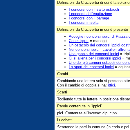
Definizioni da Cruciverba di cui è la soluzi
I concorsi con il salto ostacoli
I concorsi dell'equitazione
I concorsi con il barrage
I concorsi in sella
Definizioni da Cruciverba in cui è presente
Accoglie i concorsi ippici di Piazza 
Centri ippici
= maneggi
Un ostacolo dei concorsi ippici costi
Nei concorsi ippici i cavalieri affron
Una gabbia dei concorsi ippici
= trip
Ci si allena per i concorsi ippici
= ma
Uno dei più comuni ostacoli dei conco
Lo sport dei concorsi ippici
= equita
Cambi
Cambiando una lettera sola si possono otte
Con il cambio di doppia si ha:
ittici
.
Scarti
Togliendo tutte le lettere in posizione dispar
Parole contenute in "ippici"
pici. Contenute all'inverso: cip, cippi.
Lucchetti
Scartando le parti in comune (in coda e poi i