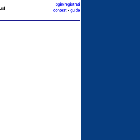
login/registrati
uol
contest
-
guida