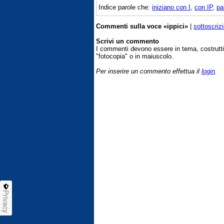
Indice parole che:
iniziano con I
,
con IP
,
pa
Commenti sulla voce «ippici»
|
sottoscriz
Scrivi un commento
I commenti devono essere in tema, costrut
"fotocopia" o in maiuscolo.
Per inserire un commento effettua il
login
.
Privacy