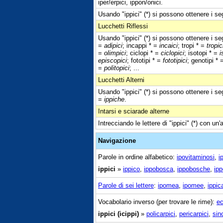
iper/erpici, ippon/onici.
Usando "ippici" (*) si possono ottenere i seg
Lucchetti Riflessi
Usando "ippici" (*) si possono ottenere i seg
=
adipici
; incappi * =
incaici
; tropi * =
tropic
=
olimpici
; ciclopi * =
ciclopici
; isotopi * =
i
episcopici
; fototipi * =
fototipici
; genotipi *
=
politopici
; ...
Lucchetti Alterni
Usando "ippici" (*) si possono ottenere i seg
=
ippiche
.
Intarsi e sciarade alterne
Intrecciando le lettere di "ippici" (*) con un
Navigazione
Parole in ordine alfabetico:
ipovitaminosi
,
i
ippici
»
ippico
,
ippobosca
,
ippobosche
,
ip
Parole di sei lettere
:
ipomea
,
ipomee
,
ippic
Vocabolario inverso (per trovare le rime):
ec
ippici (icippi)
»
policarpici
,
pericarpici
,
sin