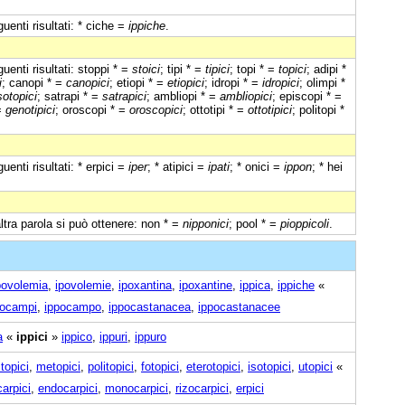
uenti risultati: * ciche =
ippiche
.
uenti risultati: stoppi * =
stoici
; tipi * =
tipici
; topi * =
topici
; adipi *
i
; canopi * =
canopici
; etiopi * =
etiopici
; idropi * =
idropici
; olimpi *
sotopici
; satrapi * =
satrapici
; ambliopi * =
ambliopici
; episcopi * =
 =
genotipici
; oroscopi * =
oroscopici
; ottotipi * =
ottotipici
; politopi *
uenti risultati: * erpici =
iper
; * atipici =
ipati
; * onici =
ippon
; * hei
'altra parola si può ottenere: non * =
nipponici
; pool * =
pioppicoli
.
povolemia
,
ipovolemie
,
ipoxantina
,
ipoxantine
,
ippica
,
ippiche
«
pocampi
,
ippocampo
,
ippocastanacea
,
ippocastanacee
a
«
ippici
»
ippico
,
ippuri
,
ippuro
topici
,
metopici
,
politopici
,
fotopici
,
eterotopici
,
isotopici
,
utopici
«
carpici
,
endocarpici
,
monocarpici
,
rizocarpici
,
erpici