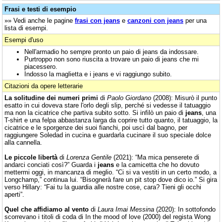
Frasi e testi di esempio
»» Vedi anche le pagine
frasi con jeans
e
canzoni con jeans
per una
lista di esempi.
Esempi d'uso
Nell'armadio ho sempre pronto un paio di jeans da indossare.
Purtroppo non sono riuscita a trovare un paio di jeans che mi
piacessero.
Indosso la maglietta e i jeans e vi raggiungo subito.
Citazioni da opere letterarie
La solitudine dei numeri primi
di
Paolo Giordano
(2008): Misurò il punto
esatto in cui doveva stare l'orlo degli slip, perché si vedesse il tatuaggio
ma non la cicatrice che partiva subito sotto. Si infilò un paio di
jeans
, una
T-shirt e una felpa abbastanza larga da coprire tutto quanto, il tatuaggio, la
cicatrice e le sporgenze dei suoi fianchi, poi uscì dal bagno, per
raggiungere Soledad in cucina e guardarla cucinare il suo speciale dolce
alla cannella.
Le piccole libertà
di
Lorenza Gentile
(2021): “Ma mica penserete di
andarci conciati così?” Guarda i
jeans
e la camicetta che ho dovuto
mettermi oggi, in mancanza di meglio. “Ci si va vestiti in un certo modo, a
Longchamp,” continua lui. “Bisognerà fare un pit stop dove dico io.” Si gira
verso Hillary: “Fai tu la guardia alle nostre cose, cara? Tieni gli occhi
aperti”.
Quel che affidiamo al vento
di
Laura Imai Messina
(2020): In sottofondo
scorrevano i titoli di coda di In the mood of love (2000) del regista Wong