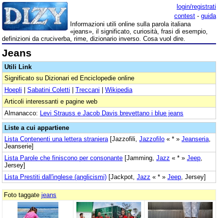
login/registrati
contest
-
guida
Informazioni utili online sulla parola italiana
«jeans», il significato, curiosità, frasi di esempio,
definizioni da cruciverba, rime, dizionario inverso. Cosa vuol dire.
Jeans
Utili Link
Significato su Dizionari ed Enciclopedie online
Hoepli
|
Sabatini Coletti
|
Treccani
|
Wikipedia
Articoli interessanti e pagine web
Almanacco:
Levi Strauss e Jacob Davis brevettano i blue jeans
Liste a cui appartiene
Lista Contenenti una lettera straniera
[Jazzofili,
Jazzofilo
« * »
Jeanseria
,
Jeanserie]
Lista Parole che finiscono per consonante
[Jamming,
Jazz
« * »
Jeep
,
Jersey]
Lista Prestiti dall'inglese (anglicismi)
[Jackpot,
Jazz
« * »
Jeep
, Jersey]
Foto taggate
jeans