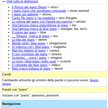
»»
Vedi tutte le definizioni
Il Rosso dei jeans Diesel
= renzo
I jeans nuovi che sembrano consumati
= stone washed
I jeans più aderenti
= skinny
Canta 'Nu jeans e 'na maglietta
= nino d'angelo
Lo stilista dei jeans con l'aquila nel marchio
= armani
Una famosa marca statunitense di jeans
= lee
Una famosa marca di blue jeans
= wrangler, lee, levi's
Il colore dei jeans
= blue
__ Strauss, marca di jeans
= levi
La tela dei jeans
= denim
Rende stinti i blue jeans
= sfregamento
Si indossa con i blue-jeans
= maglietta
Marchio italiano di jeans
= carrera
Il Levi inventore dei jeans
= strauss
Scolorirsi... come i jeans
= stingersi
Lo sono i blue-jeans molto usati
= scoloriti
Il colorante dei blue jeans
= indaco
Nota marca italiana di jeans
= diesel
Cambi
Cambiando entrambi gli estremi della parola si possono avere:
beano
,
peana
.
Parole con "jeans"
Iniziano con "jeans": jeanseria, jeanserie.
Navigazione