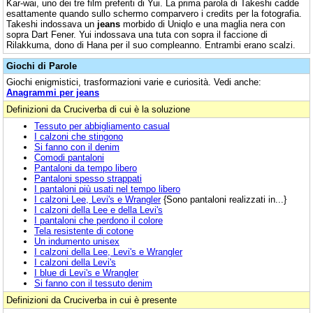
Kar-wai, uno dei tre film preferiti di Yui. La prima parola di Takeshi cadde
esattamente quando sullo schermo comparvero i credits per la fotografia.
Takeshi indossava un
jeans
morbido di Uniqlo e una maglia nera con
sopra Dart Fener. Yui indossava una tuta con sopra il faccione di
Rilakkuma, dono di Hana per il suo compleanno. Entrambi erano scalzi.
Giochi di Parole
Giochi enigmistici, trasformazioni varie e curiosità. Vedi anche:
Anagrammi per jeans
Definizioni da Cruciverba di cui è la soluzione
Tessuto per abbigliamento casual
I calzoni che stingono
Si fanno con il denim
Comodi pantaloni
Pantaloni da tempo libero
Pantaloni spesso strappati
I pantaloni più usati nel tempo libero
I calzoni Lee, Levi's e Wrangler
{Sono pantaloni realizzati in...}
I calzoni della Lee e della Levi's
I pantaloni che perdono il colore
Tela resistente di cotone
Un indumento unisex
I calzoni della Lee, Levi's e Wrangler
I calzoni della Levi's
I blue di Levi's e Wrangler
Si fanno con il tessuto denim
Definizioni da Cruciverba in cui è presente