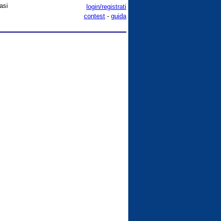
rasi
login/registrati
contest
-
guida