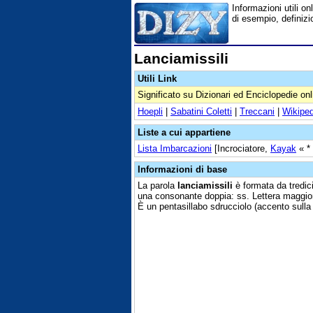
Informazioni utili onl
di esempio, definizi
Lanciamissili
Utili Link
Significato su Dizionari ed Enciclopedie onl
Hoepli
|
Sabatini Coletti
|
Treccani
|
Wikiped
Liste a cui appartiene
Lista Imbarcazioni
[Incrociatore,
Kayak
« *
Informazioni di base
La parola
lanciamissili
è formata da tredici
una consonante doppia: ss. Lettera maggiorm
È un pentasillabo sdrucciolo (accento sulla 