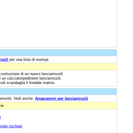
ssili
per una lista di esempi.
 costruzione di un nuovo lanciamissili.
un cacciatorpediniere lanciamissili.
ili scandaglia il fondale marino.
uriosità. Vedi anche:
Anagrammi per lanciamissili
one
i
tate nucleari