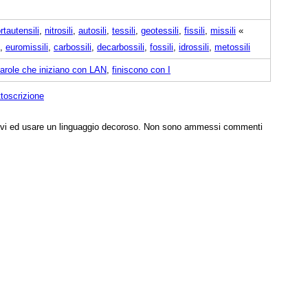
rtautensili
,
nitrosili
,
autosili
,
tessili
,
geotessili
,
fissili
,
missili
«
,
euromissili
,
carbossili
,
decarbossili
,
fossili
,
idrossili
,
metossili
arole che iniziano con LAN
,
finiscono con I
ttoscrizione
tivi ed usare un linguaggio decoroso. Non sono ammessi commenti