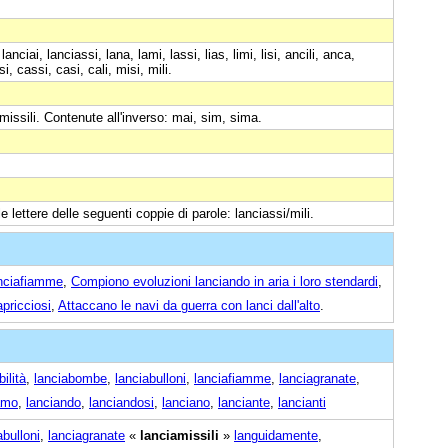
nciai, lanciassi, lana, lami, lassi, lias, limi, lisi, ancili, anca,
si, cassi, casi, cali, misi, mili.
a, missili. Contenute all'inverso: mai, sim, sima.
e lettere delle seguenti coppie di parole: lanciassi/mili.
lanciafiamme
,
Compiono evoluzioni lanciando in aria i loro stendardi
,
apricciosi
,
Attaccano le navi da guerra con lanci dall'alto
.
bilità
,
lanciabombe
,
lanciabulloni
,
lanciafiamme
,
lanciagranate
,
amo
,
lanciando
,
lanciandosi
,
lanciano
,
lanciante
,
lancianti
abulloni
,
lanciagranate
«
lanciamissili
»
languidamente
,