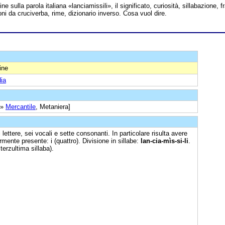
ine sulla parola italiana «lanciamissili», il significato, curiosità, sillabazione, f
oni da cruciverba, rime, dizionario inverso. Cosa vuol dire.
ine
ia
 »
Mercantile
, Metaniera]
 lettere, sei vocali e sette consonanti. In particolare risulta avere
ente presente: i (quattro). Divisione in sillabe:
lan-cia-mìs-si-li
.
terzultima sillaba).