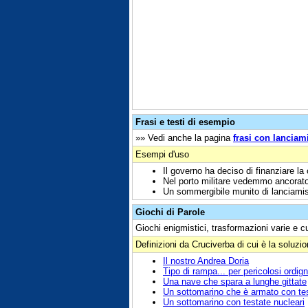
Frasi e testi di esempio
»» Vedi anche la pagina
frasi con lanciami
Esempi d'uso
Il governo ha deciso di finanziare la
Nel porto militare vedemmo ancorato 
Un sommergibile munito di lanciamiss
Giochi di Parole
Giochi enigmistici, trasformazioni varie e c
Definizioni da Cruciverba di cui è la soluzi
Il nostro Andrea Doria
Tipo di rampa... per pericolosi ordign
Una nave che spara a lunghe gittate
Un sottomarino che è armato con tes
Un sottomarino con testate nucleari