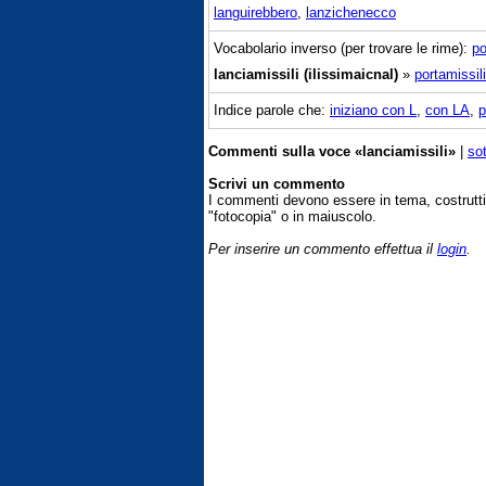
languirebbero
,
lanzichenecco
Vocabolario inverso (per trovare le rime):
po
lanciamissili (ilissimaicnal)
»
portamissili
Indice parole che:
iniziano con L
,
con LA
,
p
Commenti sulla voce «lanciamissili»
|
so
Scrivi un commento
I commenti devono essere in tema, costrut
"fotocopia" o in maiuscolo.
Per inserire un commento effettua il
login
.