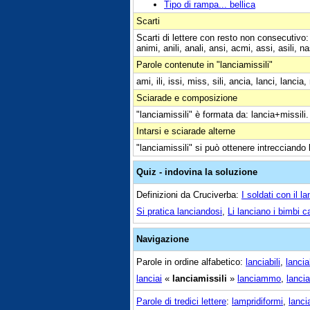
Tipo di rampa... bellica
Scarti
Scarti di lettere con resto non consecutivo: la
animi, anili, anali, ansi, acmi, assi, asili, na
Parole contenute in "lanciamissili"
ami, ili, issi, miss, sili, ancia, lanci, lanci
Sciarade e composizione
"lanciamissili" è formata da: lancia+missili.
Intarsi e sciarade alterne
"lanciamissili" si può ottenere intrecciando l
Quiz - indovina la soluzione
Definizioni da Cruciverba:
I soldati con il 
Si pratica lanciandosi
,
Li lanciano i bimbi c
Navigazione
Parole in ordine alfabetico:
lanciabili
,
lancia
lanciai
«
lanciamissili
»
lanciammo
,
lanci
Parole di tredici lettere
:
lampridiformi
,
lanci