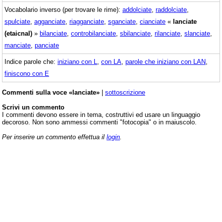
Vocabolario inverso (per trovare le rime):
addolciate
,
raddolciate
,
spulciate
,
agganciate
,
riagganciate
,
sganciate
,
cianciate
«
lanciate
(etaicnal)
»
bilanciate
,
controbilanciate
,
sbilanciate
,
rilanciate
,
slanciate
,
manciate
,
panciate
Indice parole che:
iniziano con L
,
con LA
,
parole che iniziano con LAN
,
finiscono con E
Commenti sulla voce «lanciate»
|
sottoscrizione
Scrivi un commento
I commenti devono essere in tema, costruttivi ed usare un linguaggio
decoroso. Non sono ammessi commenti "fotocopia" o in maiuscolo.
Per inserire un commento effettua il
login
.