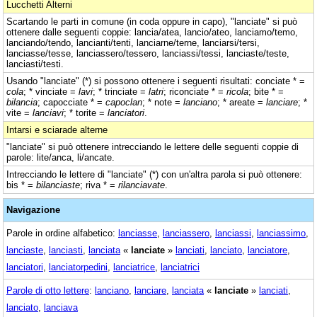
Lucchetti Alterni
Scartando le parti in comune (in coda oppure in capo), "lanciate" si può
ottenere dalle seguenti coppie: lancia/atea, lancio/ateo, lanciamo/temo,
lanciando/tendo, lancianti/tenti, lanciarne/terne, lanciarsi/tersi,
lanciasse/tesse, lanciassero/tessero, lanciassi/tessi, lanciaste/teste,
lanciasti/testi.
Usando "lanciate" (*) si possono ottenere i seguenti risultati: conciate * =
cola
; * vinciate =
lavi
; * trinciate =
latri
; riconciate * =
ricola
; bite * =
bilancia
; capocciate * =
capoclan
; * note =
lanciano
; * areate =
lanciare
; *
vite =
lanciavi
; * torite =
lanciatori
.
Intarsi e sciarade alterne
"lanciate" si può ottenere intrecciando le lettere delle seguenti coppie di
parole: lite/anca, li/ancate.
Intrecciando le lettere di "lanciate" (*) con un'altra parola si può ottenere:
bis * =
bilanciaste
; riva * =
rilanciavate
.
Navigazione
Parole in ordine alfabetico:
lanciasse
,
lanciassero
,
lanciassi
,
lanciassimo
,
lanciaste
,
lanciasti
,
lanciata
«
lanciate
»
lanciati
,
lanciato
,
lanciatore
,
lanciatori
,
lanciatorpedini
,
lanciatrice
,
lanciatrici
Parole di otto lettere
:
lanciano
,
lanciare
,
lanciata
«
lanciate
»
lanciati
,
lanciato
,
lanciava