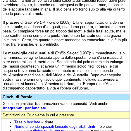
via nota, ma non arrivò lassù sulla casetta dal cancello rosso, dove pure
avrebbero dovuto, fra poche ore, spiegarsi delle parole strane, scoppiar
delle accuse
lanciate
in aria. Il suo pensiero tornò subito alla via di ferro
che lo portava alla meta.
Il piacere
di
Gabriele D'Annunzio
(1889): Ella è, sopra tutto, una donna
intellettuale, una donna d'alti gusti, una dama perfetta, un'amica che non
pesa. Si compiace forse un po' troppo dei motti e delle frasi acute, ma le
sue saette hanno sempre la punta d'oro e son
lanciate
con una grazia
inimitabile. Certo, fra quante signore mondane ho conosciute, ella è la più
fine; fra le amiche, è la prediletta.
Le meraviglie del duemila
di
Emilio Salgari
(1907): «Immaginatevi, zio,
la immensa voragine lasciata aperta dallo spostamento d'una massa di
oltre cento milioni di metri cubi! Scendendo dal polo australe la valanga
dei massi giganteschi scaverà un immenso solco negli oceani le cui
acque si troveranno
lanciate
con impeto irresistibile sulle sponde
dell'America meridionale, dell'Africa e dell'Australia. Dopo aver sepolto
sotto massi enormi di ghiaccio quei continenti, il diluvio attraverserà
l'equatore, si lancerà sull'America del Nord, sull'Europa e sull'Asia
distruggendo dappertutto la vita e l'opera dell'uomo.
Giochi di Parole
Giochi enigmistici, trasformazioni varie e curiosità. Vedi anche:
Anagrammi per lanciate
Definizioni da Cruciverba in cui è presente
Tese o lanciate
= tirate
Nome di sonde spaziali lanciate dagli Stati Uniti
= pioneer
Lanciate a distanza da una macchina bellica
= catapultate