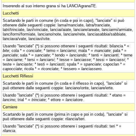
Inserendo al suo interno grana si ha LANCIAgranaTE.
Lucchetti
Scartando le parti in comune (in coda e poi in capo), "lanciate" si può
ottenere dalle seguenti coppie: lama/manciate, latra/tranciate,
latri/trinciate, lavi/vinciate, lanciai/aiate, lanciare/areate, lanciarmi/armiate,
lanciformi/formiate, lanciano/note, lanciare/rete, lanciasabbia/sabbiate,
lanciava/vate, lanciavi/vite.
Usando "lanciate" (*) si possono ottenere i seguenti risultati: bilancia * =
bite
; cola * =
conciate
; * temo =
lanciamo
; mala * =
manciate
; pala * =
panciate
; sala * =
sanciate
; * tendo =
lanciando
; * tenti =
lancianti
; * terne
=
lanciarne
; * tersi =
lanciarsi
; * tesse =
lanciasse
; * tessi =
lanciassi
; *
teste =
lanciaste
; * testi =
lanciasti
; spala * =
spanciate
; capoclan * =
capocciate
; ricola * =
riconciate
; * tessero =
lanciassero
.
Lucchetti Riflessi
Scartando le parti in comune (in coda e il riflesso in capo), "lanciate" si
può ottenere dalle seguenti coppie: lanciano/onte, lanciare/erte.
Usando "lanciate" (*) si possono ottenere i seguenti risultati: * etano =
lancino
; trial * =
trinciate
; * ettore =
lanciatore
.
Cerniere
Scartando le parti in comune (prima in capo e poi in coda), "lanciate" si
può ottenere dalle seguenti coppie: rilancia/teri.
Usando "lanciate" (*) si possono ottenere i seguenti risultati: teri * =
rilancia
.