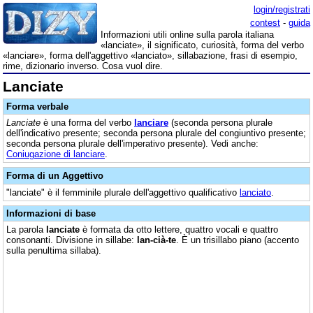
login/registrati
contest
-
guida
Informazioni utili online sulla parola italiana
«lanciate», il significato, curiosità, forma del verbo
«lanciare», forma dell'aggettivo «lanciato», sillabazione, frasi di esempio,
rime, dizionario inverso. Cosa vuol dire.
Lanciate
Forma verbale
Lanciate
è una forma del verbo
lanciare
(seconda persona plurale
dell'indicativo presente; seconda persona plurale del congiuntivo presente;
seconda persona plurale dell'imperativo presente). Vedi anche:
Coniugazione di lanciare
.
Forma di un Aggettivo
"lanciate" è il femminile plurale dell'aggettivo qualificativo
lanciato
.
Informazioni di base
La parola
lanciate
è formata da otto lettere, quattro vocali e quattro
consonanti. Divisione in sillabe:
lan-cià-te
. È un trisillabo piano (accento
sulla penultima sillaba).