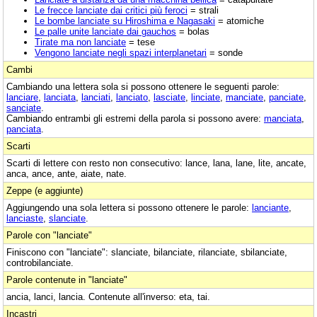
Le frecce lanciate dai critici più feroci
= strali
Le bombe lanciate su Hiroshima e Nagasaki
= atomiche
Le palle unite lanciate dai gauchos
= bolas
Tirate ma non lanciate
= tese
Vengono lanciate negli spazi interplanetari
= sonde
Cambi
Cambiando una lettera sola si possono ottenere le seguenti parole:
lanciare
,
lanciata
,
lanciati
,
lanciato
,
lasciate
,
linciate
,
manciate
,
panciate
,
sanciate
.
Cambiando entrambi gli estremi della parola si possono avere:
manciata
,
panciata
.
Scarti
Scarti di lettere con resto non consecutivo: lance, lana, lane, lite, ancate,
anca, ance, ante, aiate, nate.
Zeppe (e aggiunte)
Aggiungendo una sola lettera si possono ottenere le parole:
lanciante
,
lanciaste
,
slanciate
.
Parole con "lanciate"
Finiscono con "lanciate": slanciate, bilanciate, rilanciate, sbilanciate,
controbilanciate.
Parole contenute in "lanciate"
ancia, lanci, lancia. Contenute all'inverso: eta, tai.
Incastri