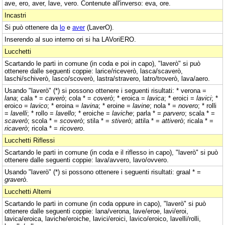
ave, ero, aver, lave, vero. Contenute all'inverso: eva, ore.
Incastri
Si può ottenere da
lo
e
aver
(LaverO).
Inserendo al suo interno ori si ha LAVoriERO.
Lucchetti
Scartando le parti in comune (in coda e poi in capo), "laverò" si può
ottenere dalle seguenti coppie: larice/riceverò, lasca/scaverò,
laschi/schiverò, lasco/scoverò, lastra/stravero, latro/troverò, lava/aero.
Usando "laverò" (*) si possono ottenere i seguenti risultati: * verona =
lana
; cala * =
caverò
; cola * =
coverò
; * eroica =
lavica
; * eroici =
lavici
; *
eroico =
lavico
; * eroina =
lavina
; * eroine =
lavine
; nola * =
novero
; * rolli
=
lavelli
; * rollo =
lavello
; * eroiche =
laviche
; parla * =
parvero
; scala * =
scaverò
; scola * =
scoverò
; stila * =
stiverò
; attila * =
attiverò
; ricala * =
ricaverò
; ricola * =
ricovero
.
Lucchetti Riflessi
Scartando le parti in comune (in coda e il riflesso in capo), "laverò" si può
ottenere dalle seguenti coppie: lava/avvero, lavo/ovvero.
Usando "laverò" (*) si possono ottenere i seguenti risultati: graal * =
graverò
.
Lucchetti Alterni
Scartando le parti in comune (in coda oppure in capo), "laverò" si può
ottenere dalle seguenti coppie: lana/verona, lave/eroe, lavi/eroi,
lavica/eroica, laviche/eroiche, lavici/eroici, lavico/eroico, lavelli/rolli,