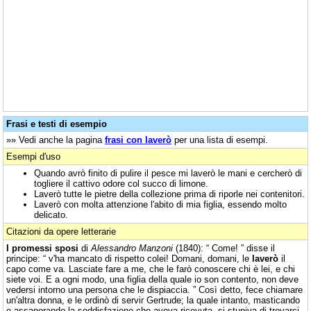
Frasi e testi di esempio
»» Vedi anche la pagina
frasi con laverò
per una lista di esempi.
Esempi d'uso
Quando avrò finito di pulire il pesce mi laverò le mani e cercherò di
togliere il cattivo odore col succo di limone.
Laverò tutte le pietre della collezione prima di riporle nei contenitori.
Laverò con molta attenzione l'abito di mia figlia, essendo molto
delicato.
Citazioni da opere letterarie
I promessi sposi
di
Alessandro Manzoni
(1840): “ Come! ” disse il
principe: “ v'ha mancato di rispetto colei! Domani, domani, le
laverò
il
capo come va. Lasciate fare a me, che le farò conoscere chi è lei, e chi
siete voi. E a ogni modo, una figlia della quale io son contento, non deve
vedersi intorno una persona che le dispiaccia. ” Così detto, fece chiamare
un'altra donna, e le ordinò di servir Gertrude; la quale intanto, masticando
e assaporando la soddisfazione che aveva ricevuta, si stupiva di trovarci