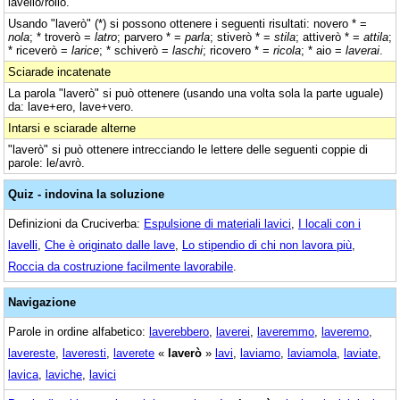
lavello/rollo.
Usando "laverò" (*) si possono ottenere i seguenti risultati: novero * =
nola
; * troverò =
latro
; parvero * =
parla
; stiverò * =
stila
; attiverò * =
attila
;
* riceverò =
larice
; * schiverò =
laschi
; ricovero * =
ricola
; * aio =
laverai
.
Sciarade incatenate
La parola "laverò" si può ottenere (usando una volta sola la parte uguale)
da: lave+ero, lave+vero.
Intarsi e sciarade alterne
"laverò" si può ottenere intrecciando le lettere delle seguenti coppie di
parole: le/avrò.
Quiz - indovina la soluzione
Definizioni da Cruciverba:
Espulsione di materiali lavici
,
I locali con i
lavelli
,
Che è originato dalle lave
,
Lo stipendio di chi non lavora più
,
Roccia da costruzione facilmente lavorabile
.
Navigazione
Parole in ordine alfabetico:
laverebbero
,
laverei
,
laveremmo
,
laveremo
,
lavereste
,
laveresti
,
laverete
«
laverò
»
lavi
,
laviamo
,
laviamola
,
laviate
,
lavica
,
laviche
,
lavici