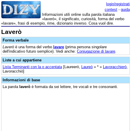
login/registrati
contest
-
guida
Informazioni utili online sulla parola italiana
«laverò», il significato, curiosità, forma del verbo
«lavare», frasi di esempio, rime, dizionario inverso. Cosa vuol dire.
Laverò
Forma verbale
Laverò
è una forma del verbo
lavare
(prima persona singolare
dell'indicativo futuro semplice). Vedi anche:
Coniugazione di lavare
.
Liste a cui appartiene
Lista Terminanti con la o accentata
[Laureerò,
Laureò
« * »
Lavoracchierò
,
Lavoracchiò]
Informazioni di base
La parola
laverò
è formata da sei lettere, tre vocali e tre consonanti.