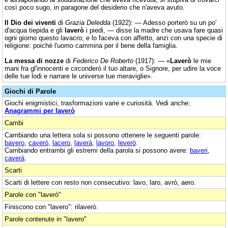
così poco sugo, in paragone del desiderio che n'aveva avuto.
Il Dio dei viventi
di
Grazia Deledda
(1922): — Adesso porterò su un po'
d'acqua tiepida e gli
laverò
i piedi, — disse la madre che usava fare quasi
ogni giorno questo lavacro; e lo faceva con affetto, anzi con una specie di
religione: poiché l'uomo cammina per il bene della famiglia.
La messa di nozze
di
Federico De Roberto
(1917): — «
Laverò
le mie
mani fra gl'innocenti e circonderò il tuo altare, o Signore, per udire la voce
delle tue lodi e narrare le universe tue meraviglie».
Giochi di Parole
Giochi enigmistici, trasformazioni varie e curiosità. Vedi anche:
Anagrammi per laverò
Cambi
Cambiando una lettera sola si possono ottenere le seguenti parole:
bavero
,
caverò
,
lacero
,
laverà
,
lavoro
,
leverò
.
Cambiando entrambi gli estremi della parola si possono avere:
baveri
,
caverà
.
Scarti
Scarti di lettere con resto non consecutivo: lavo, laro, avrò, aero.
Parole con "laverò"
Finiscono con "lavero": rilaverò.
Parole contenute in "lavero"