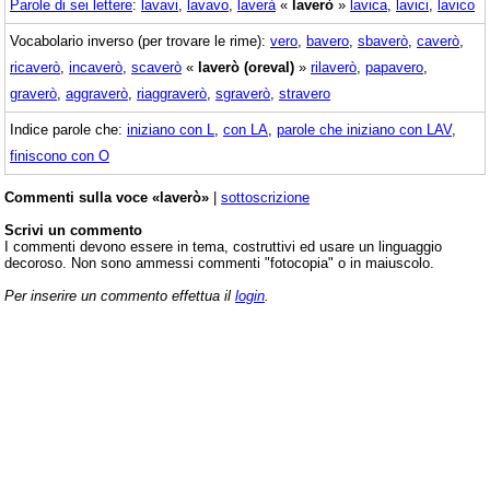
Parole di sei lettere
:
lavavi
,
lavavo
,
laverà
«
laverò
»
lavica
,
lavici
,
lavico
Vocabolario inverso (per trovare le rime):
vero
,
bavero
,
sbaverò
,
caverò
,
ricaverò
,
incaverò
,
scaverò
«
laverò (oreval)
»
rilaverò
,
papavero
,
graverò
,
aggraverò
,
riaggraverò
,
sgraverò
,
stravero
Indice parole che:
iniziano con L
,
con LA
,
parole che iniziano con LAV
,
finiscono con O
Commenti sulla voce «laverò»
|
sottoscrizione
Scrivi un commento
I commenti devono essere in tema, costruttivi ed usare un linguaggio
decoroso. Non sono ammessi commenti "fotocopia" o in maiuscolo.
Per inserire un commento effettua il
login
.