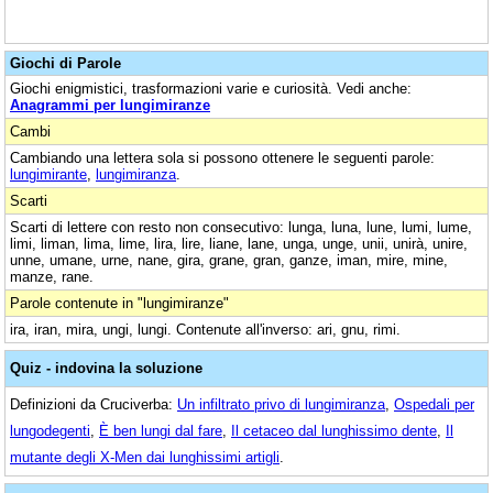
Giochi di Parole
Giochi enigmistici, trasformazioni varie e curiosità. Vedi anche:
Anagrammi per lungimiranze
Cambi
Cambiando una lettera sola si possono ottenere le seguenti parole:
lungimirante
,
lungimiranza
.
Scarti
Scarti di lettere con resto non consecutivo: lunga, luna, lune, lumi, lume,
limi, liman, lima, lime, lira, lire, liane, lane, unga, unge, unii, unirà, unire,
unne, umane, urne, nane, gira, grane, gran, ganze, iman, mire, mine,
manze, rane.
Parole contenute in "lungimiranze"
ira, iran, mira, ungi, lungi. Contenute all'inverso: ari, gnu, rimi.
Quiz - indovina la soluzione
Definizioni da Cruciverba:
Un infiltrato privo di lungimiranza
,
Ospedali per
lungodegenti
,
È ben lungi dal fare
,
Il cetaceo dal lunghissimo dente
,
Il
mutante degli X-Men dai lunghissimi artigli
.