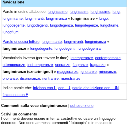
Navigazione
Parole in ordine alfabetico:
lunghissime
,
lunghissimi
,
lunghissimo
,
lungi
,
lungimirante
,
lungimiranti
,
lungimiranza
«
lungimiranze
»
lungo
,
lungodegente
,
lungodegenti
,
lungodegenza
,
lungodegenze
,
lungofiume
,
lungofiumi
Parole di dodici lettere
:
lungimirante
,
lungimiranti
,
lungimiranza
«
lungimiranze
»
lungodegente
,
lungodegenti
,
lungodegenza
Vocabolario inverso (per trovare le rime):
intemperanze
,
contemperanze
,
ottemperanze
,
inottemperanze
,
speranze
,
flagranze
,
fragranze
«
lungimiranze (eznarimignul)
»
maggioranze
,
ignoranze
,
minoranze
,
onoranze
,
disonoranze
,
rientranze
,
maestranze
Indice parole che:
iniziano con L
,
con LU
,
parole che iniziano con LUN
,
finiscono con E
Commenti sulla voce «lungimiranze»
|
sottoscrizione
Scrivi un commento
I commenti devono essere in tema, costruttivi ed usare un linguaggio
decoroso. Non sono ammessi commenti "fotocopia" o in maiuscolo.