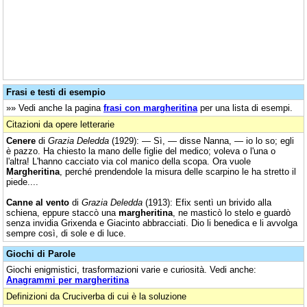
Frasi e testi di esempio
»» Vedi anche la pagina
frasi con margheritina
per una lista di esempi.
Citazioni da opere letterarie
Cenere
di
Grazia Deledda
(1929): — Sì, — disse Nanna, — io lo so; egli
è pazzo. Ha chiesto la mano delle figlie del medico; voleva o l'una o
l'altra! L'hanno cacciato via col manico della scopa. Ora vuole
Margheritina
, perché prendendole la misura delle scarpino le ha stretto il
piede....
Canne al vento
di
Grazia Deledda
(1913): Efix sentì un brivido alla
schiena, eppure staccò una
margheritina
, ne masticò lo stelo e guardò
senza invidia Grixenda e Giacinto abbracciati. Dio li benedica e li avvolga
sempre così, di sole e di luce.
Giochi di Parole
Giochi enigmistici, trasformazioni varie e curiosità. Vedi anche:
Anagrammi per margheritina
Definizioni da Cruciverba di cui è la soluzione