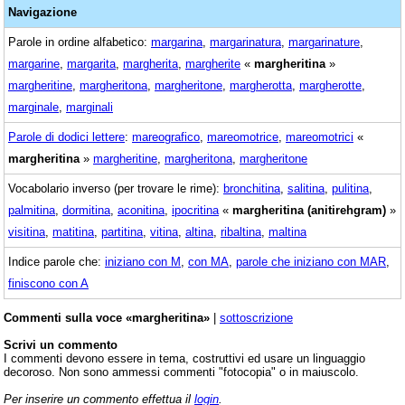
Navigazione
Parole in ordine alfabetico:
margarina
,
margarinatura
,
margarinature
,
margarine
,
margarita
,
margherita
,
margherite
«
margheritina
»
margheritine
,
margheritona
,
margheritone
,
margherotta
,
margherotte
,
marginale
,
marginali
Parole di dodici lettere
:
mareografico
,
mareomotrice
,
mareomotrici
«
margheritina
»
margheritine
,
margheritona
,
margheritone
Vocabolario inverso (per trovare le rime):
bronchitina
,
salitina
,
pulitina
,
palmitina
,
dormitina
,
aconitina
,
ipocritina
«
margheritina (anitirehgram)
»
visitina
,
matitina
,
partitina
,
vitina
,
altina
,
ribaltina
,
maltina
Indice parole che:
iniziano con M
,
con MA
,
parole che iniziano con MAR
,
finiscono con A
Commenti sulla voce «margheritina»
|
sottoscrizione
Scrivi un commento
I commenti devono essere in tema, costruttivi ed usare un linguaggio
decoroso. Non sono ammessi commenti "fotocopia" o in maiuscolo.
Per inserire un commento effettua il
login
.