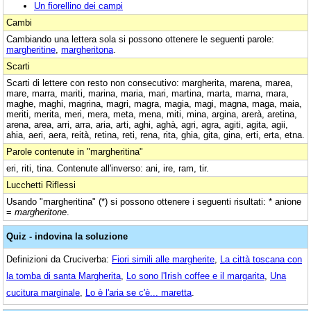
Un fiorellino dei campi
Cambi
Cambiando una lettera sola si possono ottenere le seguenti parole:
margheritine
,
margheritona
.
Scarti
Scarti di lettere con resto non consecutivo: margherita, marena, marea,
mare, marra, mariti, marina, maria, mari, martina, marta, marna, mara,
maghe, maghi, magrina, magri, magra, magia, magi, magna, maga, maia,
meriti, merita, meri, mera, meta, mena, miti, mina, argina, arerà, aretina,
arena, area, arri, arra, aria, arti, aghi, aghà, agri, agra, agiti, agita, agii,
ahia, aeri, aera, reità, retina, reti, rena, rita, ghia, gita, gina, erti, erta, etna.
Parole contenute in "margheritina"
eri, riti, tina. Contenute all'inverso: ani, ire, ram, tir.
Lucchetti Riflessi
Usando "margheritina" (*) si possono ottenere i seguenti risultati: * anione
=
margheritone
.
Quiz - indovina la soluzione
Definizioni da Cruciverba:
Fiori simili alle margherite
,
La città toscana con
la tomba di santa Margherita
,
Lo sono l'Irish coffee e il margarita
,
Una
cucitura marginale
,
Lo è l'aria se c'è... maretta
.