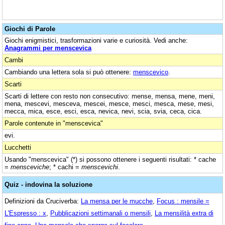
Giochi di Parole
Giochi enigmistici, trasformazioni varie e curiosità. Vedi anche:
Anagrammi per menscevica
Cambi
Cambiando una lettera sola si può ottenere:
menscevico
.
Scarti
Scarti di lettere con resto non consecutivo: mense, mensa, mene, meni,
mena, mescevi, mesceva, mescei, mesce, mesci, mesca, mese, mesi,
mecca, mica, esce, esci, esca, nevica, nevi, scia, svia, ceca, cica.
Parole contenute in "menscevica"
evi.
Lucchetti
Usando "menscevica" (*) si possono ottenere i seguenti risultati: * cache
=
mensceviche
; * cachi =
menscevichi
.
Quiz - indovina la soluzione
Definizioni da Cruciverba:
La mensa per le mucche
,
Focus : mensile =
L'Espresso : x
,
Pubblicazioni settimanali o mensili
,
La mensilità extra di