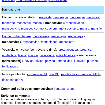
fine anno
,
Una mensola che sporge sul focolare
.
Navigazione
Parole in ordine alfabetico:
menorah
,
menorragia
,
menorragie
,
menorrea
,
menorree
,
menostasi
,
mensa
«
menscevica
»
mensceviche
,
menscevichi
,
menscevico
,
menscevismi
,
menscevismo
,
mense
,
mensile
Parole di dieci lettere
:
menomerete
,
menorragia
,
menorragie
«
menscevica
»
menscevico
,
mensolacce
,
mensoletta
Vocabolario inverso (per trovare le rime):
idroterapeutica
,
toreutica
,
enfiteutica
,
lavica
,
atavica
,
bolscevica
,
antibolscevica
«
menscevica
(acivecsnem)
»
nevica
,
civica
,
pelvica
,
intrapelvica
,
ludovica
,
piruvica
,
fenilpiruvica
Indice parole che:
iniziano con M
,
con ME
,
parole che iniziano con MEN
,
finiscono con A
Commenti sulla voce «menscevica»
|
sottoscrizione
Scrivi un commento
I commenti devono essere in tema, costruttivi ed usare un linguaggio
decoroso. Non sono ammessi commenti "fotocopia" o in maiuscolo.