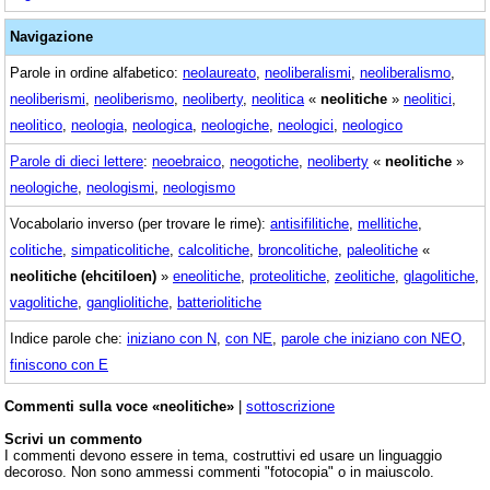
Navigazione
Parole in ordine alfabetico:
neolaureato
,
neoliberalismi
,
neoliberalismo
,
neoliberismi
,
neoliberismo
,
neoliberty
,
neolitica
«
neolitiche
»
neolitici
,
neolitico
,
neologia
,
neologica
,
neologiche
,
neologici
,
neologico
Parole di dieci lettere
:
neoebraico
,
neogotiche
,
neoliberty
«
neolitiche
»
neologiche
,
neologismi
,
neologismo
Vocabolario inverso (per trovare le rime):
antisifilitiche
,
mellitiche
,
colitiche
,
simpaticolitiche
,
calcolitiche
,
broncolitiche
,
paleolitiche
«
neolitiche (ehcitiloen)
»
eneolitiche
,
proteolitiche
,
zeolitiche
,
glagolitiche
,
vagolitiche
,
gangliolitiche
,
batteriolitiche
Indice parole che:
iniziano con N
,
con NE
,
parole che iniziano con NEO
,
finiscono con E
Commenti sulla voce «neolitiche»
|
sottoscrizione
Scrivi un commento
I commenti devono essere in tema, costruttivi ed usare un linguaggio
decoroso. Non sono ammessi commenti "fotocopia" o in maiuscolo.