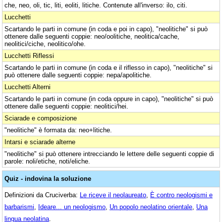
che, neo, oli, tic, liti, eoliti, litiche. Contenute all'inverso: ilo, citi.
Lucchetti
Scartando le parti in comune (in coda e poi in capo), "neolitiche" si può
ottenere dalle seguenti coppie: neo/oolitiche, neolitica/cache,
neolitici/ciche, neolitico/ohe.
Lucchetti Riflessi
Scartando le parti in comune (in coda e il riflesso in capo), "neolitiche" si
può ottenere dalle seguenti coppie: nepa/apolitiche.
Lucchetti Alterni
Scartando le parti in comune (in coda oppure in capo), "neolitiche" si può
ottenere dalle seguenti coppie: neolitici/hei.
Sciarade e composizione
"neolitiche" è formata da: neo+litiche.
Intarsi e sciarade alterne
"neolitiche" si può ottenere intrecciando le lettere delle seguenti coppie di
parole: noli/etiche, noti/eliche.
Quiz - indovina la soluzione
Definizioni da Cruciverba:
Le riceve il neolaureato
,
È contro neologismi e
barbarismi
,
Ideare... un neologismo
,
Un popolo neolatino orientale
,
Una
lingua neolatina
.