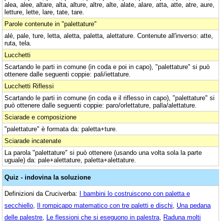
alea, alee, altare, alta, alture, altre, alte, alate, alare, atta, atte, atre, aure,
letture, lette, lare, tate, tare.
Parole contenute in "palettature"
alé, pale, ture, letta, aletta, paletta, alettature. Contenute all'inverso: atte,
ruta, tela.
Lucchetti
Scartando le parti in comune (in coda e poi in capo), "palettature" si può
ottenere dalle seguenti coppie: pali/iettature.
Lucchetti Riflessi
Scartando le parti in comune (in coda e il riflesso in capo), "palettature" si
può ottenere dalle seguenti coppie: paro/orlettature, palla/alettature.
Sciarade e composizione
"palettature" è formata da: paletta+ture.
Sciarade incatenate
La parola "palettature" si può ottenere (usando una volta sola la parte
uguale) da: pale+alettature, paletta+alettature.
Quiz - indovina la soluzione
Definizioni da Cruciverba:
I bambini lo costruiscono con paletta e
secchiello
,
Il rompicapo matematico con tre paletti e dischi
,
Una pedana
delle palestre
,
Le flessioni che si eseguono in palestra
,
Raduna molti