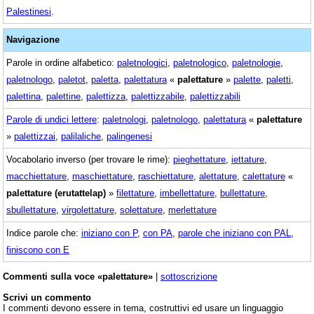
Palestinesi
.
Navigazione
Parole in ordine alfabetico:
paletnologici
,
paletnologico
,
paletnologie
,
paletnologo
,
paletot
,
paletta
,
palettatura
«
palettature
»
palette
,
paletti
,
palettina
,
palettine
,
palettizza
,
palettizzabile
,
palettizzabili
Parole di undici lettere
:
paletnologi
,
paletnologo
,
palettatura
«
palettature
»
palettizzai
,
palilaliche
,
palingenesi
Vocabolario inverso (per trovare le rime):
pieghettature
,
iettature
,
macchiettature
,
maschiettature
,
raschiettature
,
alettature
,
calettature
«
palettature (erutattelap)
»
filettature
,
imbellettature
,
bullettature
,
sbullettature
,
virgolettature
,
solettature
,
merlettature
Indice parole che:
iniziano con P
,
con PA
,
parole che iniziano con PAL
,
finiscono con E
Commenti sulla voce «palettature»
|
sottoscrizione
Scrivi un commento
I commenti devono essere in tema, costruttivi ed usare un linguaggio