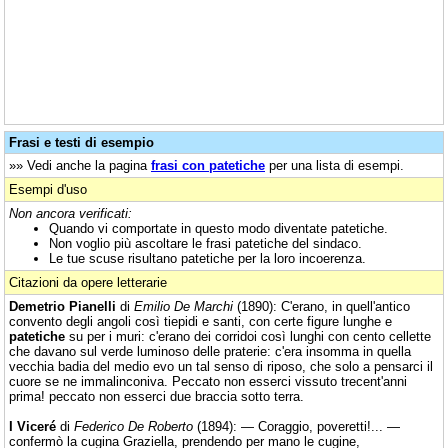
Frasi e testi di esempio
»» Vedi anche la pagina
frasi con patetiche
per una lista di esempi.
Esempi d'uso
Non ancora verificati:
Quando vi comportate in questo modo diventate patetiche.
Non voglio più ascoltare le frasi patetiche del sindaco.
Le tue scuse risultano patetiche per la loro incoerenza.
Citazioni da opere letterarie
Demetrio Pianelli
di
Emilio De Marchi
(1890): C'erano, in quell'antico
convento degli angoli così tiepidi e santi, con certe figure lunghe e
patetiche
su per i muri: c'erano dei corridoi così lunghi con cento cellette
che davano sul verde luminoso delle praterie: c'era insomma in quella
vecchia badia del medio evo un tal senso di riposo, che solo a pensarci il
cuore se ne immalinconiva. Peccato non esserci vissuto trecent'anni
prima! peccato non esserci due braccia sotto terra.
I Viceré
di
Federico De Roberto
(1894): ― Coraggio, poveretti!... ―
confermò la cugina Graziella, prendendo per mano le cugine,