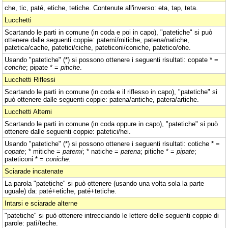
che, tic, paté, etiche, tetiche. Contenute all'inverso: eta, tap, teta.
Lucchetti
Scartando le parti in comune (in coda e poi in capo), "patetiche" si può
ottenere dalle seguenti coppie: patemi/mitiche, patena/natiche,
patetica/cache, patetici/ciche, pateticoni/coniche, patetico/ohe.
Usando "patetiche" (*) si possono ottenere i seguenti risultati: copate * =
cotiche
; pipate * =
pitiche
.
Lucchetti Riflessi
Scartando le parti in comune (in coda e il riflesso in capo), "patetiche" si
può ottenere dalle seguenti coppie: patena/antiche, patera/artiche.
Lucchetti Alterni
Scartando le parti in comune (in coda oppure in capo), "patetiche" si può
ottenere dalle seguenti coppie: patetici/hei.
Usando "patetiche" (*) si possono ottenere i seguenti risultati: cotiche * =
copate
; * mitiche =
patemi
; * natiche =
patena
; pitiche * =
pipate
;
pateticoni * =
coniche
.
Sciarade incatenate
La parola "patetiche" si può ottenere (usando una volta sola la parte
uguale) da: paté+etiche, paté+tetiche.
Intarsi e sciarade alterne
"patetiche" si può ottenere intrecciando le lettere delle seguenti coppie di
parole: patì/teche.