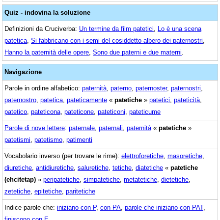
Quiz - indovina la soluzione
Definizioni da Cruciverba:
Un termine da film patetici
,
Lo è una scena
patetica
,
Si fabbricano con i semi del cosiddetto albero dei paternostri
,
Hanno la paternità delle opere
,
Sono due paterni e due materni
.
Navigazione
Parole in ordine alfabetico:
paternità
,
paterno
,
paternoster
,
paternostri
,
paternostro
,
patetica
,
pateticamente
«
patetiche
»
patetici
,
pateticità
,
patetico
,
pateticona
,
pateticone
,
pateticoni
,
pateticume
Parole di nove lettere
:
paternale
,
paternali
,
paternità
«
patetiche
»
patetismi
,
patetismo
,
patimenti
Vocabolario inverso (per trovare le rime):
elettroforetiche
,
masoretiche
,
diuretiche
,
antidiuretiche
,
saluretiche
,
tetiche
,
diatetiche
«
patetiche
(ehcitetap)
»
peripatetiche
,
simpatetiche
,
metatetiche
,
dietetiche
,
zetetiche
,
epitetiche
,
paritetiche
Indice parole che:
iniziano con P
,
con PA
,
parole che iniziano con PAT
,
finiscono con E