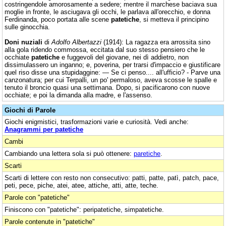
costringendole amorosamente a sedere; mentre il marchese baciava sua
moglie in fronte, le asciugava gli occhi, le parlava all'orecchio, e donna
Ferdinanda, poco portata alle scene
patetiche
, si metteva il principino
sulle ginocchia.
Doni nuziali
di
Adolfo Albertazzi
(1914): La ragazza era arrossita sino
alla gola ridendo commossa, eccitata dal suo stesso pensiero che le
occhiate
patetiche
e fuggevoli del giovane, nei dì addietro, non
dissimulassero un inganno; e, poverina, per trarsi d'impaccio e giustificare
quel riso disse una stupidaggine: — Se ci penso.... all'ufficio? - Parve una
canzonatura; per cui Terpalli, un po' permaloso, aveva scosse le spalle e
tenuto il broncio quasi una settimana. Dopo, si pacificarono con nuove
occhiate; e poi la dimanda alla madre, e l'assenso.
Giochi di Parole
Giochi enigmistici, trasformazioni varie e curiosità. Vedi anche:
Anagrammi per patetiche
Cambi
Cambiando una lettera sola si può ottenere:
paretiche
.
Scarti
Scarti di lettere con resto non consecutivo: patti, patte, patì, patch, pace,
peti, pece, piche, atei, atee, attiche, atti, atte, teche.
Parole con "patetiche"
Finiscono con "patetiche": peripatetiche, simpatetiche.
Parole contenute in "patetiche"