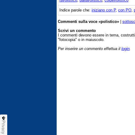
favolistico
,
pallavolistico
,
colpevolistico
Indice parole che:
iniziano con P
,
con PO
,
Commenti sulla voce «polistico»
|
sottosc
Scrivi un commento
I commenti devono essere in tema, costrut
"fotocopia" o in maiuscolo.
Per inserire un commento effettua il
login
.
Privacy