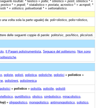
seguenti risultati: * teistico =
polte
; * stilistico =
posti
; stilistico * =
; postico * =
popoli
; * statalistico =
postata
; acrostico * =
acropoli
; *
listili * =
stilistico
; polisettoriali * =
settorialistico
.
 una volta sola la parte uguale) da: poli+olistico, polis+olistico,
tere delle seguenti coppie di parole: polito/sic, pos/litico, plico/osti.
olo
,
Il Pagani polistrumentista
,
Seguace del politeismo
,
Non sono
oliteistiche
.
io
,
poliste
,
polisti
,
polistica
,
polistiche
,
polistici
«
polistico
»
ene
,
polistireni
,
polistirenica
polistici
«
polistico
»
polistila
,
polistile
,
polistili
rtellistico
,
puntillistico
,
olistico
,
simbolistico
,
miracolistico
,
ilop)
»
oligopolistico
,
monopolistico
,
antimonopolistico
,
solistico
,