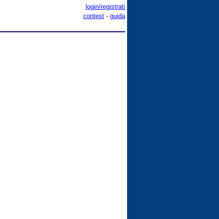
login/registrati
contest
-
guida