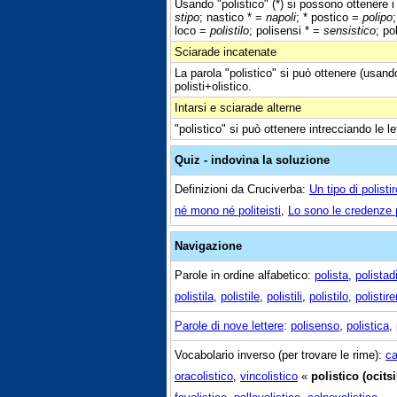
Usando "polistico" (*) si possono ottenere i 
stipo
; nastico * =
napoli
; * postico =
polipo
loco =
polistilo
; polisensi * =
sensistico
; po
Sciarade incatenate
La parola "polistico" si può ottenere (usando
polisti+olistico.
Intarsi e sciarade alterne
"polistico" si può ottenere intrecciando le let
Quiz - indovina la soluzione
Definizioni da Cruciverba:
Un tipo di polistir
né mono né politeisti
,
Lo sono le credenze p
Navigazione
Parole in ordine alfabetico:
polista
,
polistad
polistila
,
polistile
,
polistili
,
polistilo
,
polistir
Parole di nove lettere
:
polisenso
,
polistica
,
Vocabolario inverso (per trovare le rime):
ca
oracolistico
,
vincolistico
«
polistico (ocits