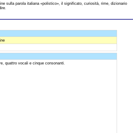
ine sulla parola italiana «polistico», il significato, curiosità, rime, dizionario
ire.
ine
e, quattro vocali e cinque consonanti.