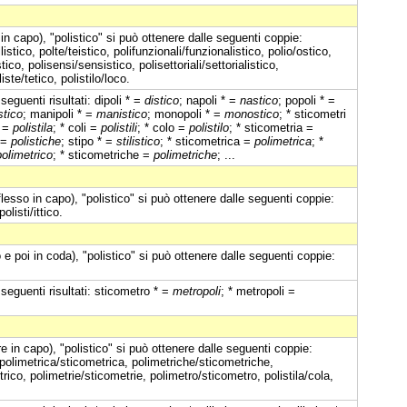
in capo), "polistico" si può ottenere dalle seguenti coppie:
listico, polte/teistico, polifunzionali/funzionalistico, polio/ostico,
tico, polisensi/sensistico, polisettoriali/settorialistico,
liste/tetico, polistilo/loco.
seguenti risultati: dipoli * =
distico
; napoli * =
nastico
; popoli * =
stico
; manipoli * =
manistico
; monopoli * =
monostico
; * sticometri
a =
polistila
; * coli =
polistili
; * colo =
polistilo
; * sticometria =
 =
polistiche
; stipo * =
stilistico
; * sticometrica =
polimetrica
; *
polimetrico
; * sticometriche =
polimetriche
; ...
flesso in capo), "polistico" si può ottenere dalle seguenti coppie:
olisti/ittico.
e poi in coda), "polistico" si può ottenere dalle seguenti coppie:
 seguenti risultati: sticometro * =
metropoli
; * metropoli =
 in capo), "polistico" si può ottenere dalle seguenti coppie:
 polimetrica/sticometrica, polimetriche/sticometriche,
trico, polimetrie/sticometrie, polimetro/sticometro, polistila/cola,