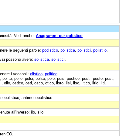
uriosità. Vedi anche:
Anagrammi per polistico
nere le seguenti parole:
podistico
,
polistica
,
polistici
,
polistilo
,
a si possono avere:
solistica
,
solistici
.
enere i vocaboli:
olistico
,
politico
.
, polito, polio, polsi, polso, polo, pois, postico, posti, posto, post,
olio, ostico, osti, osco, otico, listo, lisi, liso, litico, litio, liti.
onopolistico, antimonopolistico.
ntenute all'inverso: ilo, silo.
IreniCO.