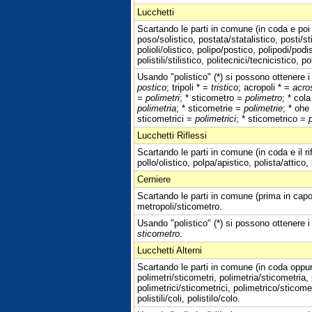
Lucchetti
Scartando le parti in comune (in coda e poi 
poso/solistico, postata/statalistico, posti/sti
polioli/olistico, polipo/postico, polipodi/podis
polistili/stilistico, politecnici/tecnicistico, po
Usando "polistico" (*) si possono ottenere i 
postico
; tripoli * =
tristico
; acropoli * =
acro
=
polimetri
; * sticometro =
polimetro
; * col
polimetria
; * sticometrie =
polimetrie
; * ohe
sticometrici =
polimetrici
; * sticometrico =
Lucchetti Riflessi
Scartando le parti in comune (in coda e il ri
pollo/olistico, polpa/apistico, polista/attico, p
Cerniere
Scartando le parti in comune (prima in capo 
metropoli/sticometro.
Usando "polistico" (*) si possono ottenere i
sticometro
.
Lucchetti Alterni
Scartando le parti in comune (in coda oppure
polimetri/sticometri, polimetria/sticometria,
polimetrici/sticometrici, polimetrico/sticome
polistili/coli, polistilo/colo.