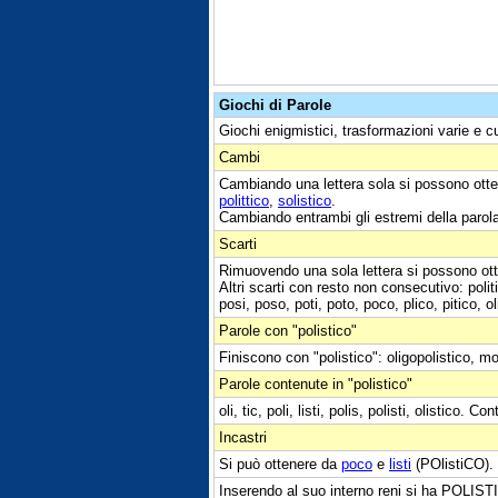
Giochi di Parole
Giochi enigmistici, trasformazioni varie e c
Cambi
Cambiando una lettera sola si possono otte
polittico
,
solistico
.
Cambiando entrambi gli estremi della parol
Scarti
Rimuovendo una sola lettera si possono ott
Altri scarti con resto non consecutivo: politi
posi, poso, poti, poto, poco, plico, pitico, olii, 
Parole con "polistico"
Finiscono con "polistico": oligopolistico, m
Parole contenute in "polistico"
oli, tic, poli, listi, polis, polisti, olistico. Co
Incastri
Si può ottenere da
poco
e
listi
(POlistiCO).
Inserendo al suo interno reni si ha POLIST