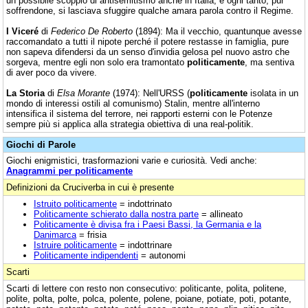
un possibile scoppio di antisemitismo anche in Italia; e ogni tanto, pur
soffrendone, si lasciava sfuggire qualche amara parola contro il Regime.
I Viceré
di
Federico De Roberto
(1894): Ma il vecchio, quantunque avesse
raccomandato a tutti il nipote perché il potere restasse in famiglia, pure
non sapeva difendersi da un senso d'invidia gelosa pel nuovo astro che
sorgeva, mentre egli non solo era tramontato
politicamente
, ma sentiva
di aver poco da vivere.
La Storia
di
Elsa Morante
(1974): Nell'URSS (
politicamente
isolata in un
mondo di interessi ostili al comunismo) Stalin, mentre all'interno
intensifica il sistema del terrore, nei rapporti esterni con le Potenze
sempre più si applica alla strategia obiettiva di una real-politik.
Giochi di Parole
Giochi enigmistici, trasformazioni varie e curiosità. Vedi anche:
Anagrammi per politicamente
Definizioni da Cruciverba in cui è presente
Istruito politicamente
= indottrinato
Politicamente schierato dalla nostra parte
= allineato
Politicamente è divisa fra i Paesi Bassi, la Germania e la
Danimarca
= frisia
Istruire politicamente
= indottrinare
Politicamente indipendenti
= autonomi
Scarti
Scarti di lettere con resto non consecutivo: politicante, polita, politene,
polite, polta, polte, polca, polente, polene, poiane, potiate, poti, potante,