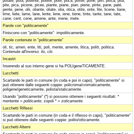
potate, pota, potente, potete, poté, poca, ponte, pone, plin, pitica, pita,
pite, pica, picene, picee, piante, piane, pian, piene, pinte, pane, paté,
pente, pene, olii, oliante, oliate, olia, otica, otite, onte, lite, licene, liane,
lime, liete, lame, lane, lente, lene, iene, tiene, tinte, tante, tane, tate,
cane, cent, cene, amene, ante, mene, mete.
Parole con "politicamente"
Finiscono con "politicamente": impoliticamente.
Parole contenute in "politicamente"
oli, tic, amen, ente, liti, poli, mente, amente, litica, politi, politica.
Contenute all'inverso: ilo, citi.
Incastri
Inserendo al suo interno gene si ha POLIgeneTICAMENTE.
Lucchetti
Scartando le parti in comune (in coda e poi in capo), "politicamente" si
può ottenere dalle seguenti coppie: policroma/cromaticamente,
poligene/geneticamente, polista/staticamente.
Usando "politicamente" (*) si possono ottenere i seguenti risultati: *
mentente =
politicante
; zopoli * =
zoticamente
.
Lucchetti Riflessi
Scartando le parti in comune (in coda e il riflesso in capo), "politicamente"
si può ottenere dalle seguenti coppie: polito/otticamente.
Lucchetti Alterni