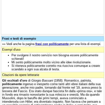
Frasi e testi di esempio
»» Vedi anche la pagina
frasi con politicamente
per una lista di esempi.
Esempi d'uso
Per svolgere il nostro servizio non bisogna essere politicamente
schierati!
Mi sento politicamente molto vicino alle idee rivoluzionarie.
Si riteneva politicamente corretto ma riusciva comunque a creare
scandalo a ogni sua alzata di testa.
Citazioni da opere letterarie
Gli occhiali d'oro
di
Giorgio Bassani
(1958): Romantico, patriota,
politicamente
ingenuo e inesperto come tanti altri ebrei italiani della sua
generazione, anche mio padre, tornando dal fronte nel '19, aveva preso la
tessera del Fascio. Era stato dunque fascista fin dalla «prima ora», e tale
in fondo era rimasto nonostante la sua mitezza e onestà. Ma da quando
Mussolini, dopo le baruffe dei primi tempi, aveva cominciato a
intendersela con Hitler, era diventato inquieto. Non faceva che pensare a