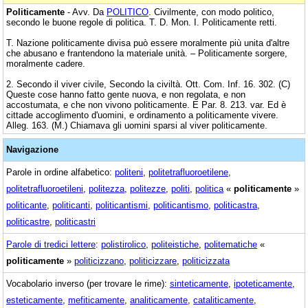
Politicamente
- Avv. Da
POLITICO
. Civilmente, con modo politico,
secondo le buone regole di politica. T. D. Mon. I. Politicamente retti.
T. Nazione politicamente divisa può essere moralmente più unita d'altre
che abusano e frantendono la materiale unità. – Politicamente sorgere,
moralmente cadere.
2. Secondo il viver civile, Secondo la civiltà. Ott. Com. Inf. 16. 302. (C)
Queste cose hanno fatto gente nuova, e non regolata, e non
accostumata, e che non vivono politicamente. E Par. 8. 213. var. Ed è
cittade accoglimento d'uomini, e ordinamento a politicamente vivere.
Alleg. 163. (M.) Chiamava gli uomini sparsi al viver politicamente.
Navigazione
Parole in ordine alfabetico:
politeni
,
politetrafluoroetilene
,
politetrafluoroetileni
,
politezza
,
politezze
,
politi
,
politica
«
politicamente
»
politicante
,
politicanti
,
politicantismi
,
politicantismo
,
politicastra
,
politicastre
,
politicastri
Parole di tredici lettere
:
polistirolico
,
politeistiche
,
politematiche
«
politicamente
»
politicizzano
,
politicizzare
,
politicizzata
Vocabolario inverso (per trovare le rime):
sinteticamente
,
ipoteticamente
,
esteticamente
,
mefiticamente
,
analiticamente
,
cataliticamente
,