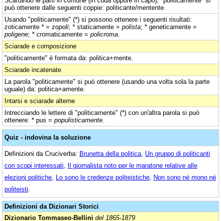
Scartando le parti in comune (in coda oppure in capo), "politicamente" si
può ottenere dalle seguenti coppie: politicante/mentente.
Usando "politicamente" (*) si possono ottenere i seguenti risultati:
zoticamente * =
zopoli
; * staticamente =
polista
; * geneticamente =
poligene
; * cromaticamente =
policroma
.
Sciarade e composizione
"politicamente" è formata da: politica+mente.
Sciarade incatenate
La parola "politicamente" si può ottenere (usando una volta sola la parte
uguale) da: politica+amente.
Intarsi e sciarade alterne
Intrecciando le lettere di "politicamente" (*) con un'altra parola si può
ottenere: * pus =
populisticamente
.
Quiz - indovina la soluzione
Definizioni da Cruciverba:
Brunetta della politica
,
Un gruppo di politicanti
con scopi interessati
,
Il giornalista noto per le maratone relative alle
elezioni politiche
,
Lo sono le credenze politeistiche
,
Non sono né mono né
politeisti
.
Definizioni da Dizionari Storici
Dizionario Tommaseo-Bellini
del 1865-1879