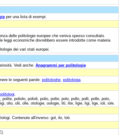
gie
per una lista di esempi.
enza delle politologie europee che veniva spesso consultato.
delle leggi economiche dovrebbero essere introdotte come materia
tologie dei vari stati europei.
uriosità. Vedi anche:
Anagrammi per politologie
nere le seguenti parole:
politologhe
,
politologia
.
politologi
.
polite, poliolo, polioli, polio, polte, polo, pollo, polli, polle, poto,
i, olio, olii, olle, otologie, oologie, liti, lite, ligie, ligi, lige, ioli, iole.
olitologi. Contenute all'inverso: gol, ilo, loti.
E).