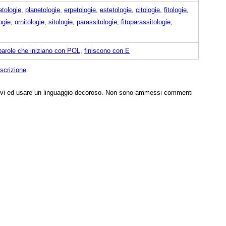
etologie
,
planetologie
,
erpetologie
,
estetologie
,
citologie
,
fitologie
,
ogie
,
ornitologie
,
sitologie
,
parassitologie
,
fitoparassitologie
,
parole che iniziano con POL
,
finiscono con E
scrizione
tivi ed usare un linguaggio decoroso. Non sono ammessi commenti