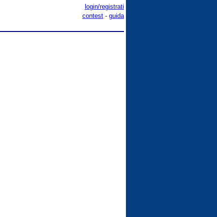
login/registrati
contest
-
guida