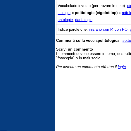
Vocabolario inverso (per trovare le rime):
di
litologie
«
politologie (eigolotilop)
»
mitol
antologie
,
dantologie
Indice parole che:
iniziano con P
,
con PO
,
Commenti sulla voce «politologie»
|
sotto
Scrivi un commento
I commenti devono essere in tema, costrut
"fotocopia" o in maiuscolo.
Per inserire un commento effettua il
login
.