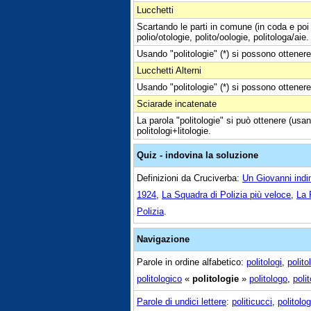
Lucchetti
Scartando le parti in comune (in coda e poi 
polio/otologie, polito/oologie, politologa/aie.
Usando "politologie" (*) si possono ottenere 
Lucchetti Alterni
Usando "politologie" (*) si possono ottenere 
Sciarade incatenate
La parola "politologie" si può ottenere (usand
politologi+litologie.
Quiz - indovina la soluzione
Definizioni da Cruciverba:
Un Giovanni indi
1924
,
La Squadra di Polizia più veloce
,
La 
Polizia
.
Navigazione
Parole in ordine alfabetico:
politologi
,
polito
politologico
«
politologie
»
politologo
,
poli
Parole di undici lettere
:
politicucci
,
politolo