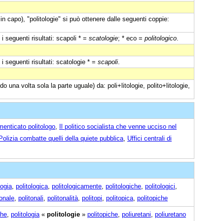
in capo), "politologie" si può ottenere dalle seguenti coppie:
i seguenti risultati: scapoli * =
scatologie
; * eco =
politologico
.
i seguenti risultati: scatologie * =
scapoli
.
o una volta sola la parte uguale) da: poli+litologie, polito+litologie,
menticato politologo
,
Il politico socialista che venne ucciso nel
Polizia combatte quelli della quiete pubblica
,
Uffici centrali di
logia
,
politologica
,
politologicamente
,
politologiche
,
politologici
,
tonale
,
politonali
,
politonalità
,
politopi
,
politopica
,
politopiche
ghe
,
politologia
«
politologie
»
politopiche
,
poliuretani
,
poliuretano