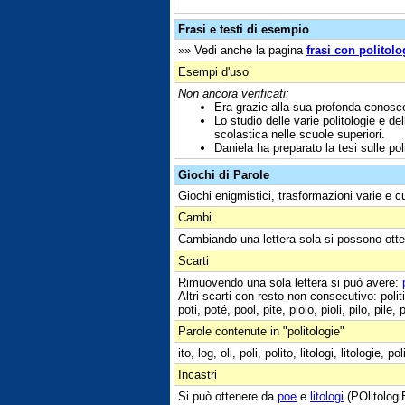
Frasi e testi di esempio
»» Vedi anche la pagina
frasi con politolo
Esempi d'uso
Non ancora verificati:
Era grazie alla sua profonda conosc
Lo studio delle varie politologie e 
scolastica nelle scuole superiori.
Daniela ha preparato la tesi sulle poli
Giochi di Parole
Giochi enigmistici, trasformazioni varie e c
Cambi
Cambiando una lettera sola si possono otte
Scarti
Rimuovendo una sola lettera si può avere:
Altri scarti con resto non consecutivo: politi, 
poti, poté, pool, pite, piolo, pioli, pilo, pile, pig
Parole contenute in "politologie"
ito, log, oli, poli, polito, litologi, litologie, p
Incastri
Si può ottenere da
poe
e
litologi
(POlitologi